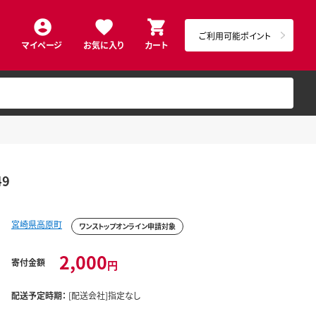
ご利用可能ポイント
マイページ
お気に入り
カート
49
宮崎県高原町
ワンストップオンライン申請対象
2,000
寄付金額
円
配送予定時期：
[配送会社]指定なし