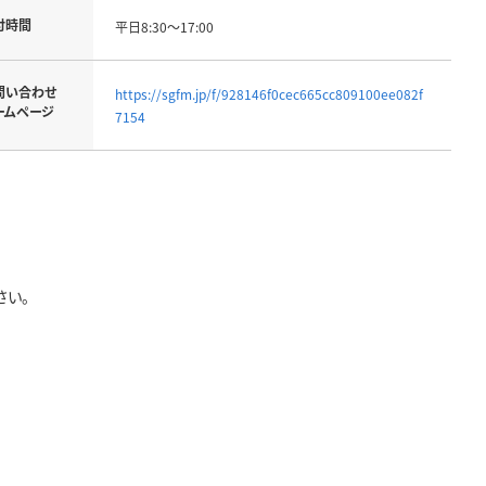
付時間
平日8:30～17:00
問い合わせ
https://sgfm.jp/f/928146f0cec665cc809100ee082f
ームページ
7154
さい。