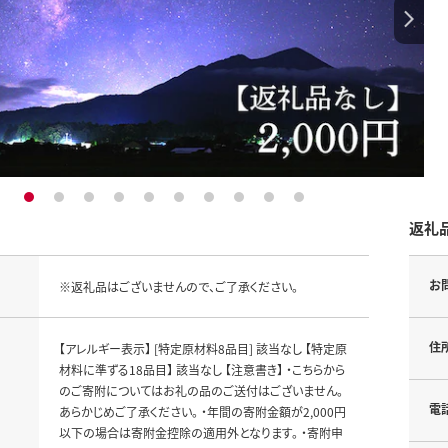
1
2
3
4
5
6
7
8
9
10
返礼
お
※返礼品はございませんので、ご了承ください。
住
【アレルギー表示】 [特定原材料8品目] 該当なし 【特定原
材料に準ずる18品目】 該当なし 【注意書き】 ・こちらから
のご寄附についてはお礼の品のご送付はございません。
電
あらかじめご了承ください。 ・年間の寄附金額が2,000円
以下の場合は寄附金控除の適用外となります。 ・寄附申