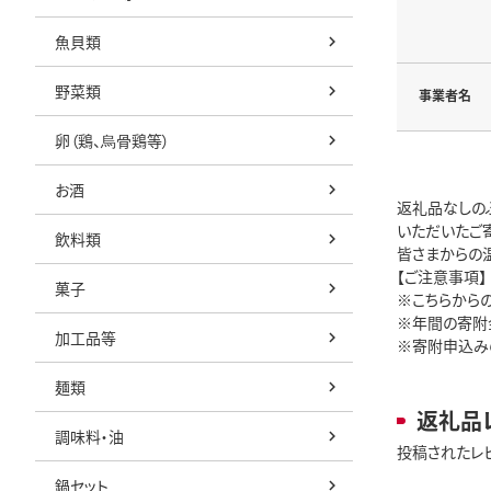
魚貝類
野菜類
事業者名
卵（鶏、烏骨鶏等）
お酒
返礼品なしの
いただいたご
飲料類
皆さまからの
【ご注意事項】
菓子
※こちらから
※年間の寄附
加工品等
※寄附申込み
麺類
返礼品
調味料・油
投稿されたレ
鍋セット