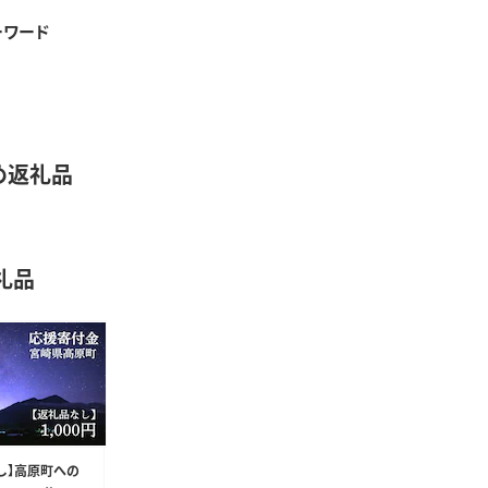
ーワード
め返礼品
礼品
し】高原町への