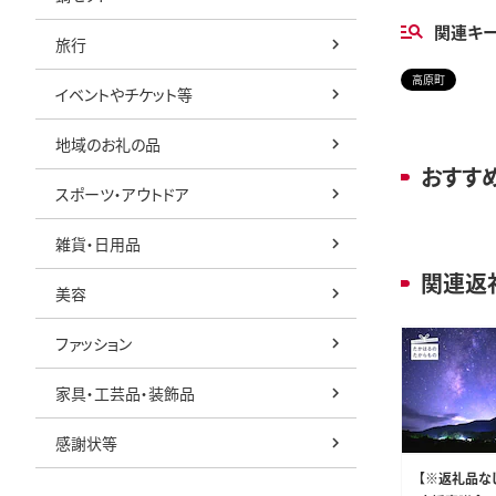
関連キ
旅行
高原町
イベントやチケット等
地域のお礼の品
おすす
スポーツ・アウトドア
雑貨・日用品
関連返
美容
ファッション
家具・工芸品・装飾品
感謝状等
【※返礼品な