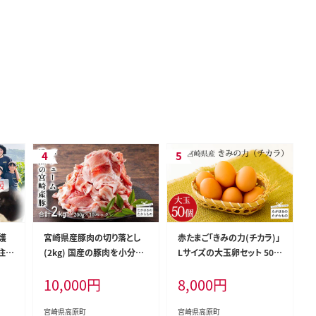
護
宮崎県産豚肉の切り落とし
赤たまご「きみの力(チカラ)」
住
(2kg) 国産の豚肉を小分け
Lサイズの大玉卵セット 50
】宮
でお届け [お肉 真空パック
個 TF0793-P00035
10,000
円
8,000
円
活
一人暮らし 1人暮らし 独り
と)
暮らし 日本産] TF0553-P0
0020
宮崎県高原町
宮崎県高原町