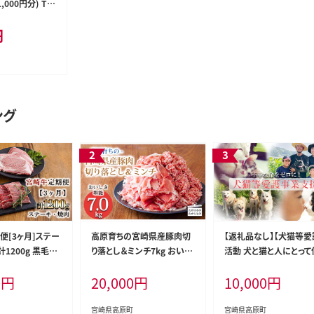
000円分) TF
9
円
ング
便[3ヶ月]ステー
高原育ちの宮崎県産豚肉切
【返礼品なし】【犬猫等愛
計1200g 黒毛和
り落とし＆ミンチ7kg おいし
活動 犬と猫と人にとって
キや焼肉を3回に
さ堪能 アレンジ色々 [夕食
みよい社会づくりを応援
0
円
20,000
円
10,000
円
 ［国産 ブランド
お弁当 一人暮らし 万能食材
崎県 高原町 特定非営利
ーキ 焼肉 5000
生姜焼き しゃぶしゃぶ ハン
動法人 咲桃虎(さくもん
TF0684-P0002
バーグ 餃子 肉巻き ミートソ
TF3009-P00056
宮崎県高原町
宮崎県高原町