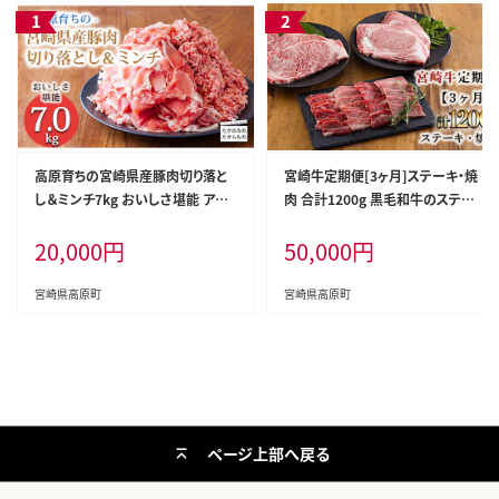
高原育ちの宮崎県産豚肉切り落と
宮崎牛定期便[3ヶ月]ステーキ・焼
し＆ミンチ7kg おいしさ堪能 アレ
肉 合計1200g 黒毛和牛のステーキ
ンジ色々 [夕食 お弁当 一人暮らし
や焼肉を3回に分けて発送！ ［国産
20,000
円
50,000
円
万能食材 生姜焼き しゃぶしゃぶ ハ
ブランド牛 お肉 ステーキ 焼肉 500
ンバーグ 餃子 肉巻き ミートソース
00円 5万円］ TF0684-P00020
麻婆豆腐] TF0768-P00070
宮崎県高原町
宮崎県高原町
ページ上部へ戻る