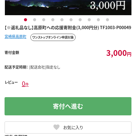
1
2
3
4
5
6
7
8
9
10
【※返礼品なし】高原町への応援寄附金(3,000円分) TF1003-P00049
宮崎県高原町
ワンストップオンライン申請対象
3,000
寄付金額
円
配送予定時期：
[配送会社]指定なし
0
レビュー
件
寄付へ進む
お気に入り