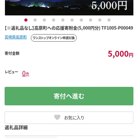
1
2
3
4
5
6
7
8
9
10
【※返礼品なし】高原町への応援寄附金(5,000円分) TF1005-P00049
宮崎県高原町
ワンストップオンライン申請対象
5,000
寄付金額
円
0
レビュー
件
寄付へ進む
お気に入り
返礼品詳細