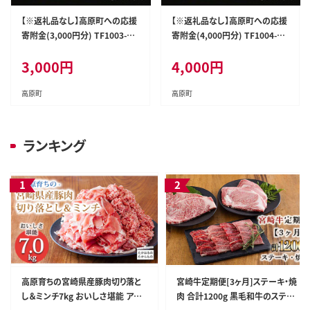
【※返礼品なし】高原町への応援
【※返礼品なし】高原町への応援
寄附金(3,000円分) TF1003-P0
寄附金(4,000円分) TF1004-P0
0049
0049
3,000
円
4,000
円
高原町
高原町
ランキング
高原育ちの宮崎県産豚肉切り落と
宮崎牛定期便[3ヶ月]ステーキ・焼
し＆ミンチ7kg おいしさ堪能 アレ
肉 合計1200g 黒毛和牛のステーキ