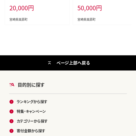
ンジ色々 [夕食 お弁当 一人暮らし
や焼肉を3回に分けて発送！ ［国産
20,000
円
50,000
円
万能食材 生姜焼き しゃぶしゃぶ ハ
ブランド牛 お肉 ステーキ 焼肉 500
ンバーグ 餃子 肉巻き ミートソース
00円 5万円］ TF0684-P00020
麻婆豆腐] TF0768-P00070
宮崎県高原町
宮崎県高原町
ページ上部へ戻る
目的別に探す
ランキングから探す
特集・キャンペーン
カテゴリーから探す
寄付金額から探す