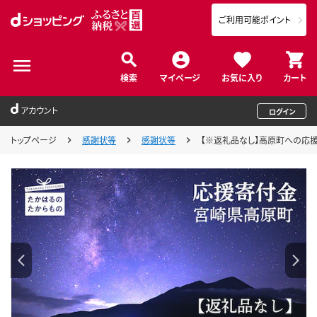
ご利用可能ポイント
検索
マイページ
お気に入り
カート
アカウント
ログイン
トップページ
感謝状等
感謝状等
【※返礼品なし】高原町への応援寄附金