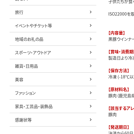
子供たちが食
旅行
ISO2200
イベントやチケット等
【内容量】
地域のお礼の品
黒豚ウインナー 
【賞味・消費期
スポーツ・アウトドア
製造日より冷凍
雑貨・日用品
【保存方法】
冷凍 (-18℃以
美容
【原材料名】
ファッション
豚肉（鹿児島県
家具・工芸品・装飾品
【該当するア
豚肉
感謝状等
【発送期日】
決済から60