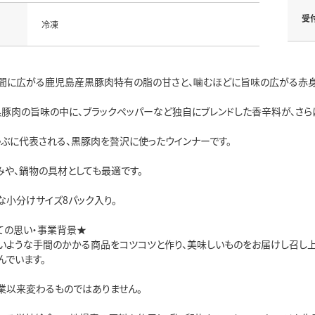
受
冷凍
間に広がる鹿児島産黒豚肉特有の脂の甘さと、噛むほどに旨味の広がる赤身
黒豚肉の旨味の中に、ブラックペッパーなど独自にブレンドした香辛料が、さら
ゃぶに代表される、黒豚肉を贅沢に使ったウインナーです。
みや、鍋物の具材としても最適です。
な小分けサイズ8パック入り。
ての思い・事業背景★
いような手間のかかる商品をコツコツと作り、美味しいものをお届けし召し
んでいます。
業以来変わるものではありません。