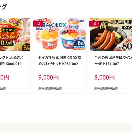
ング
レクト【ふるさと
セイカ食品 南国白くまDX詰
至高の鹿児島黒豚ウイ
円 K000-010
め合わせセット K051-002
ー4P K161-007
00
円
9,000
円
8,000
円
島市
鹿児島県鹿児島市
鹿児島県鹿児島市