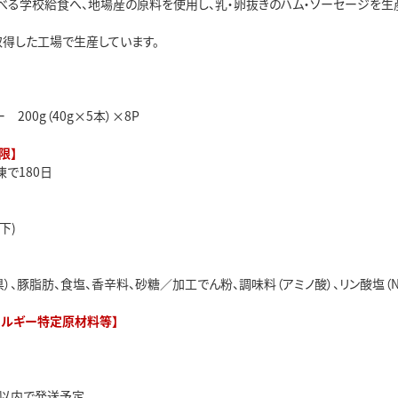
べる学校給食へ、地場産の原料を使用し、乳・卵抜きのハム・ソーセージを生
0を取得した工場で生産しています。
200g（40g×5本）×8P
限】
で180日
下)
）、豚脂肪、食塩、香辛料、砂糖／加工でん粉、調味料（アミノ酸）、リン酸塩（Na、
レルギー特定原材料等】
日以内で発送予定