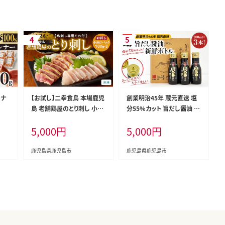
ンナ
【お試し】二幸食鳥 本場鹿児
創業明治45年 蔵元直送 塩
島 老舗鶏屋のとり刺し 小分
分55%カット 旨だし醤油 新
けパック 鳥刺し専用たれ付
鮮ボトル 3本セット K058-0
5,000
円
5,000
円
K243-002
24
鹿児島県鹿児島市
鹿児島県鹿児島市