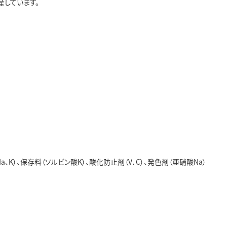
産しています。
K）、保存料（ソルビン酸K）、酸化防止剤（V．C）、発色剤（亜硝酸Na）