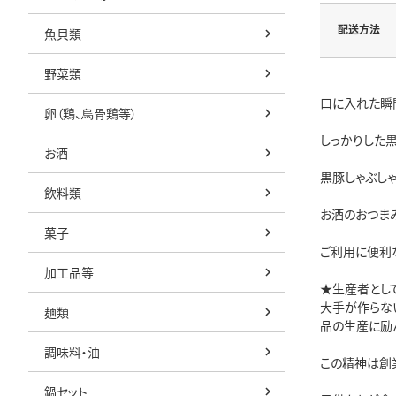
配送方法
魚貝類
野菜類
口に入れた瞬
卵（鶏、烏骨鶏等）
しっかりした
お酒
黒豚しゃぶし
飲料類
お酒のおつま
菓子
ご利用に便利
加工品等
★生産者とし
大手が作らな
麺類
品の生産に励
調味料・油
この精神は創
鍋セット