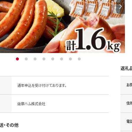
1
2
3
4
5
6
7
8
返礼
お
通年申込を受け付けております。
住
薩摩ハム株式会社
電
送・その他