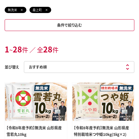
無洗米
最上町
条件で絞り込む
1
28
28
~
件 ／ 全
件
並び替え
【令和8年産予約】無洗米 山形県産
【令和8年産予約】無洗米 山形県産
雪若丸10kg
特別栽培米つや姫10kg(5㎏×2)