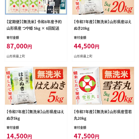
【定期便】【無洗米】 令和8年産予約
【令和7年産】【無洗米】山形県産はえ
山形県産 つや姫 5kg × 6回配送
ぬき20kg
寄付金額
寄付金額
87,000
44,500
円
円
山形県最上町
山形県最上町
【令和7年産】【無洗米】山形県産はえ
【令和7年産】【無洗米】山形県産雪若
ぬき5kg
丸20kg
寄付金額
寄付金額
14,500
47,500
円
円