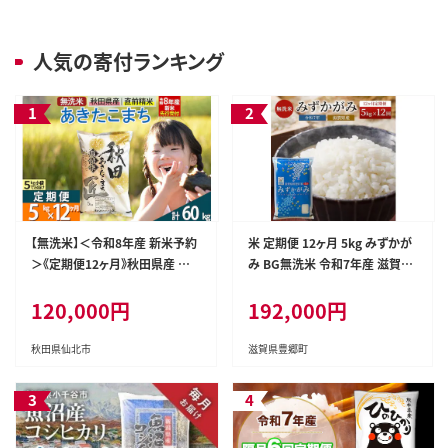
人気の寄付ランキング
【無洗米】＜令和8年産 新米予約
米 定期便 12ヶ月 5kg みずかが
＞《定期便12ヶ月》秋田県産 あき
み BG無洗米 令和7年産 滋賀県
たこまち 5kg (5kg×1袋) ×12
産
120,000円
192,000円
回 5キロ お米 匠 [サンファーム
西木 米5kg 米 5kg 米 5kg定期
便 お米定期便 あきたこまち ごは
秋田県仙北市
滋賀県豊郷町
ん 米 お米]