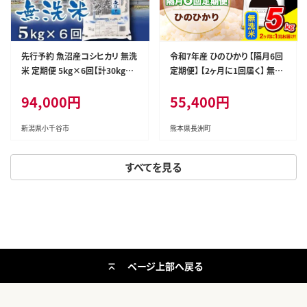
先行予約 魚沼産コシヒカリ 無洗
令和7年産 ひのひかり 【隔月6回
米 定期便 5kg×6回【計30kg】
定期便】 【2ヶ月に1回届く】 無洗
令和8年産 米太 | 6ヶ月連続お届
米 5kg (5kg×1袋) 計6回お届
94,000円
55,400円
け 毎月発送 新潟県産 こしひか
け 《お申込み翌月から出荷》 熊
り お米 白米 精米したて 頒布会
本県産 精米 ひの 米 こめ お米
産地直送 30キロ 魚沼コシ【002
熊本県 長洲町---hn7tei_55400
新潟県小千谷市
熊本県長洲町
0-KT14DB00-01】
_5kg_ev2mo6_ng_m---
すべてを見る
ページ上部へ戻る