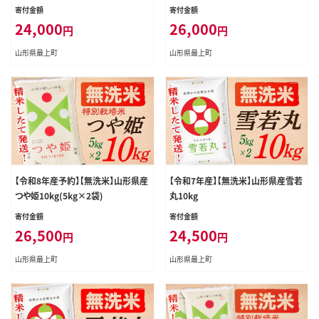
寄付金額
寄付金額
24,000
26,000
円
円
山形県最上町
山形県最上町
【令和8年産予約】【無洗米】山形県産
【令和7年産】【無洗米】山形県産雪若
つや姫10kg(5kg×2袋)
丸10kg
寄付金額
寄付金額
26,500
24,500
円
円
山形県最上町
山形県最上町