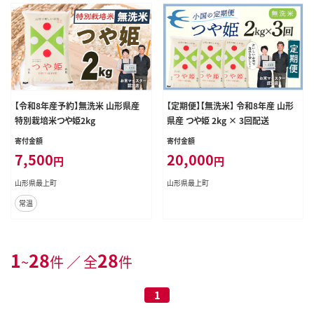
【令和8年産予約】無洗米 山形県産
【定期便】【無洗米】 令和8年産 山形
特別栽培米つや姫2kg
県産 つや姫 2kg × 3回配送
寄付金額
寄付金額
7,500
20,000
円
円
山形県最上町
山形県最上町
常温
1
28
28
~
件 ／ 全
件
1