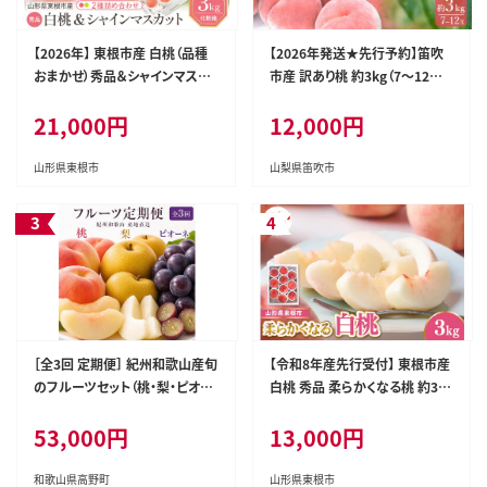
【2026年】 東根市産 白桃（品種
【2026年発送★先行予約】笛吹
おまかせ）秀品＆シャインマスカ
市産 訳あり桃 約3kg（7～12玉）
ット詰め合わせ 化粧箱入り3kg
205-003-26y
21,000円
12,000円
山形県 東根市 hi027-238
山形県東根市
山梨県笛吹市
［全3回 定期便］ 紀州和歌山産旬
【令和8年産先行受付】 東根市産
のフルーツセット（桃・梨・ピオー
白桃 秀品 柔らかくなる桃 約3kg
ネ） ［UT142］
ベジフルひがしね 山形県 東根
53,000円
13,000円
市 hi104-005
和歌山県高野町
山形県東根市