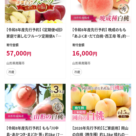
【令和8年産先行予約】 《定期便4回》
【令和8年産先行予約】 晩成のもも
家庭で楽しむフルーツ定期便A 『フ
「あぶくま・だて白桃・西王母 等」約3
ードシステムズ』 桃 ピオーネ ラ・フ
kg (7～11玉) 《令和8年8月下旬～
寄付金額
寄付金額
ランス りんご 果物 フルーツ 山形県
発送》 『生産者 佐藤 勇二』 桃 モモ
57,000
16,000
円
円
南陽市 [1393-R8]
果物 フルーツ 産地直送 生産農家直
送 山形県 南陽市 [967-R8]
山形県南陽市
山形県南陽市
冷蔵
冷蔵
【令和8年産先行予約】 もも「川中
【2026年先行予約】【ご家庭用】 岡山
島・あかつき・まどか 等」 約3kg (7～
の白桃 （晩生種） 約1.5kg 晴れの国