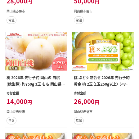
28,000
50,000
円
円
ト 旬の果物 旬のフルーツ
岡山県赤磐市
岡山県赤磐市
常温
常温
桃 2026年 先行予約 岡山の 白桃
桃 ぶどう 詰合せ 2026年 先行予約
(晩生種) 約750g 3玉 もも 岡山県
黄金 桃 2玉（1玉250g以上） シャイ
赤磐市産 フルーツ 果物 あかいわフ
ン マスカット 1房 約700g 岡山県 赤
寄付金額
寄付金額
ァーマーズガーデン デザート 旬の果
磐市産 フルーツ 果物 あかいわファ
14,000
26,000
円
円
物 旬のフルーツ
ーマーズガーデン
岡山県赤磐市
岡山県赤磐市
常温
常温