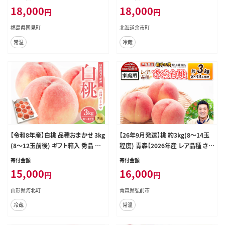
18,000
18,000
円
円
福島県国見町
北海道余市町
常温
冷蔵
【令和8年産】白桃 品種おまかせ 3kg
【26年9月発送】桃 約3kg(8～14玉
(8～12玉前後) ギフト箱入 秀品 山
程度) 青森【2026年産 レア品種 さく
形県産 【山形eLab】 ka074-008-r8
ら白桃】もも 家庭用 くだもの フル
寄付金額
寄付金額
ーツ 果物 津軽農園 採れたて 農家直
15,000
16,000
円
円
送 [おいしい ピーチ フルーツ もも
果実 果物 青森 津軽 桃 白桃 美味]
山形県河北町
青森県弘前市
冷蔵
常温