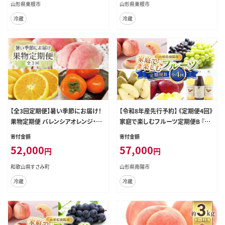
山形県東根市
山形県東根市
冷蔵
冷蔵
【全3回定期便】暑い季節にお届け！
【令和8年産先行予約】 《定期便4回》
果物定期便 バレンシアオレンジ・桃・
家庭で楽しむフルーツ定期便B 『フ
柿 旬のフルーツをお届け♪【tkb14
ードシステムズ』 山形県 南陽市 [12
寄付金額
寄付金額
2】
53-R8]
52,000
57,000
円
円
和歌山県すさみ町
山形県南陽市
冷蔵
冷蔵