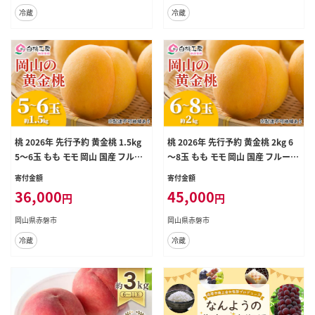
冷蔵
冷蔵
桃 2026年 先行予約 黄金桃 1.5kg
桃 2026年 先行予約 黄金桃 2kg 6
5～6玉 もも モモ 岡山 国産 フルー
～8玉 もも モモ 岡山 国産 フルーツ
ツ 果物 ギフト 桃茂実苑 果肉
果物 ギフト 桃茂実苑 果肉
寄付金額
寄付金額
36,000
45,000
円
円
岡山県赤磐市
岡山県赤磐市
冷蔵
冷蔵