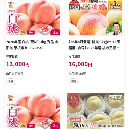
2026年産 白桃（硬め） 3kg 秀品 山
【26年8月発送】桃 約3kg(8～14玉
形県 東根市 hi082-054
程度) 青森【2026年産 桃の王様 川
中島】もも 家庭用 果物 フルーツ く
寄付金額
寄付金額
だもの 津軽農園 採れたて 農家直送
13,000
16,000
円
円
[おいしい ピーチ フルーツ もも 果
実 果物 青森 津軽 桃 美味 川中島白
山形県東根市
青森県弘前市
桃 白桃]
冷蔵
常温