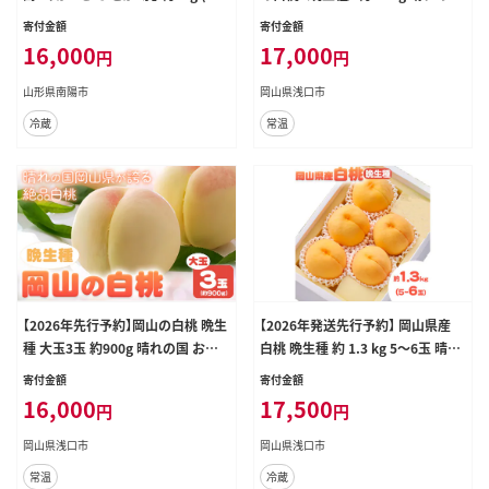
11玉) 《令和8年7月下旬～発送》 『生
おかやま館(つむぐ株式会社) 《2026
寄付金額
寄付金額
産者 佐藤 勇二』 桃 モモ 果物 フルー
年8月上旬-8月下旬頃出荷》岡山県
16,000
17,000
円
円
ツ 山形県 南陽市 [591-R8]
浅口市 白桃 桃 果物【配送不可地域
あり】（北海道・沖縄・離島）---124_21
山形県南陽市
岡山県浅口市
91_8a8c_25_17000_1500g---
冷蔵
常温
【2026年先行予約】岡山の白桃 晩生
【2026年発送先行予約】 岡山県産
種 大玉3玉 約900g 晴れの国 おか
白桃 晩生種 約 1.3 kg 5～6玉 晴れ
やま館(つむぐ株式会社) 《2026年7
の国 おかやま館 漂流岡山 《2026年
寄付金額
寄付金額
月下旬-8月下旬頃出荷》岡山県 浅口
7月下旬-9月中旬頃に発送》岡山県
16,000
17,500
円
円
市 フルーツ モモ 果物 青果 旬【配送
浅口市 フルーツ モモ 果物 青果 旬
不可地域あり】（離島）---124_2190_
【配送不可地域あり】（北海道・沖縄・
岡山県浅口市
岡山県浅口市
7c8c_25_16000_3tama---
離島）---124_c2185_7c9b_25_175
常温
冷蔵
00_1300g---