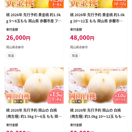
桃 2026年 先行予約 黄金桃 約1.5k
桃 2026年 先行予約 黄金桃 約3.0k
g 5～6玉もも 岡山県 赤磐市産 フル
g 10～12玉 もも 岡山県 赤磐市産
ーツ 果物 あかいわファーマーズガ
フルーツ 果物 あかいわファーマー
寄付金額
寄付金額
ーデン
ズガーデン 果物類
26,000
48,000
円
円
岡山県赤磐市
岡山県赤磐市
常温
常温
桃 2026年 先行予約 岡山の 白桃
桃 2026年 先行予約 岡山の 白桃
(晩生種) 約1.5kg 5～6玉 もも 岡山
(晩生種) 約3.0kg 10～12玉 もも
県 赤磐市産 フルーツ 果物 あかい
岡山県 赤磐市産 フルーツ 果物 あ
寄付金額
寄付金額
わファーマーズガーデン
かいわファーマーズガーデン デザー