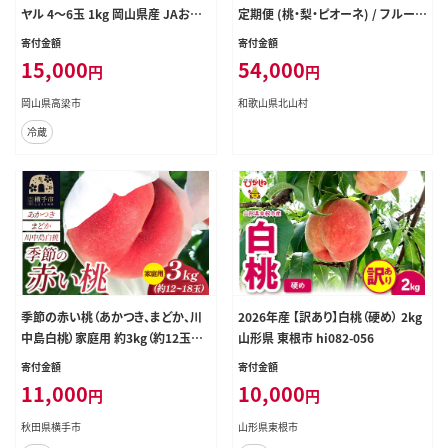
ヤル 4～6玉 1kg 岡山県産 JAおか
定期便 (桃・梨・ピオーネ) / フルーツ
やまのもも モモ 岡山県産 国産 フル
柑橘 和歌山 もも モモ 梨 なし ぶど
寄付金額
寄付金額
ーツ 果物 ギフト
う 葡萄 シャインマスカット ピオーネ
15,000
54,000
円
円
紫苑 【tkb424】
岡山県高梁市
和歌山県北山村
冷蔵
季節の赤い桃（あかつき、まどか、川
2026年産 【訳あり】白桃（硬め） 2kg
中島白桃）家庭用 約3kg（約12玉～1
山形県 東根市 hi082-056
8玉） 喜三郎農園 [秋田県 横手市 桃
寄付金額
寄付金額
もも モモ 果物 フルーツ 家庭用]
11,000
10,000
円
円
秋田県横手市
山形県東根市