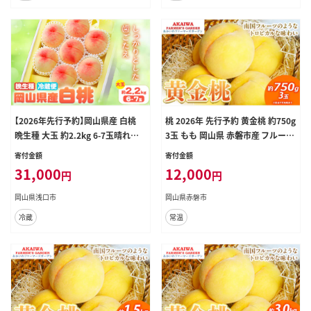
【2026年先行予約】岡山県産 白桃
桃 2026年 先行予約 黄金桃 約750g
晩生種 大玉 約2.2kg 6-7玉晴れの
3玉 もも 岡山県 赤磐市産 フルーツ
国 おかやま館(漂流岡山)《2026年7
果物 あかいわファーマーズガーデン
寄付金額
寄付金額
月下旬-9月中旬頃出荷》岡山県 浅口
果物類
31,000
12,000
円
円
市 フルーツ モモ 果物 青果 旬【配送
不可地域あり】（離島）---124_c2186
岡山県浅口市
岡山県赤磐市
_7c9b_25_31000_2200g---
冷蔵
常温