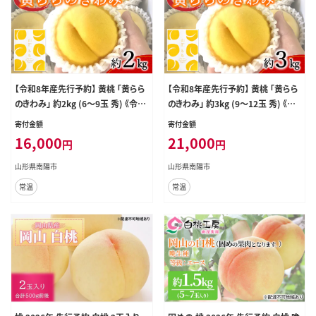
【令和8年産先行予約】 黄桃 「黄らら
【令和8年産先行予約】 黄桃 「黄らら
のきわみ」 約2kg (6～9玉 秀) 《令和
のきわみ」 約3kg (9～12玉 秀) 《令
8年9月中旬～発送》 『南陽中央青果
和8年9月中旬～発送》 『南陽中央青
寄付金額
寄付金額
市場』 桃 もも 果物 フルーツ デザー
果市場』 桃 もも 果物 フルーツ デザ
16,000
21,000
円
円
ト 山形県 南陽市 [1044]
ート 山形県 南陽市 [1045]
山形県南陽市
山形県南陽市
常温
常温