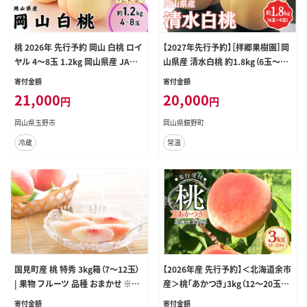
桃 2026年 先行予約 岡山 白桃 ロイ
【2027年先行予約】［拝郷果樹園］岡
ヤル 4～8玉 1.2kg 岡山県産 JAお
山県産 清水白桃 約1.8kg（6玉～9
かやまのもも モモ 岡山県産 国産 フ
玉）桃 もも モモ ピーチ 白桃 完熟 朝
寄付金額
寄付金額
ルーツ 果物 ギフト
採り 新鮮 旬 食べごろ 食べ頃 フルー
21,000
20,000
円
円
ツ 果物 くだもの 岡山産 産地直送
産直 特産 特産品 送料無料 食べ比
岡山県玉野市
岡山県鏡野町
べ 岡山 鏡野町
冷蔵
常温
国見町産 桃 特秀 3kg箱（7～12玉）
【2026年産 先行予約】＜北海道余市
| 果物 フルーツ 品種 おまかせ ※20
産＞桃「あかつき」3kg（12～20玉）_
26年8月～発送
Y103-0059
寄付金額
寄付金額