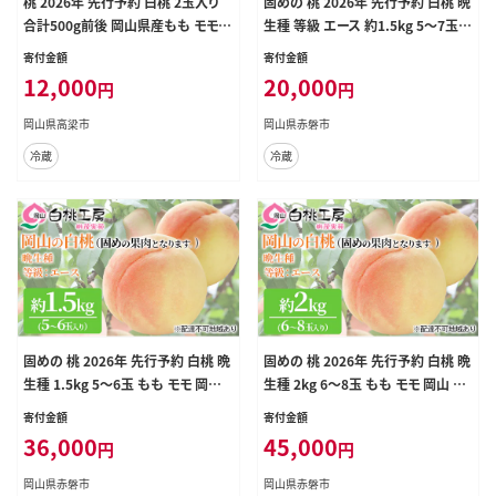
桃 2026年 先行予約 白桃 2玉入り
固めの 桃 2026年 先行予約 白桃 晩
合計500g前後 岡山県産もも モモ
生種 等級 エース 約1.5kg 5～7玉
岡山県産 国産 フルーツ 果物 ギフト
もも モモ 岡山 国産 フルーツ 果物
寄付金額
寄付金額
桃茂実苑
12,000
20,000
円
円
岡山県高梁市
岡山県赤磐市
冷蔵
冷蔵
固めの 桃 2026年 先行予約 白桃 晩
固めの 桃 2026年 先行予約 白桃 晩
生種 1.5kg 5～6玉 もも モモ 岡山
生種 2kg 6～8玉 もも モモ 岡山 国
国産 フルーツ 果物 ギフト 桃茂実苑
産 フルーツ 果物 ギフト 桃茂実苑
寄付金額
寄付金額
36,000
45,000
円
円
岡山県赤磐市
岡山県赤磐市