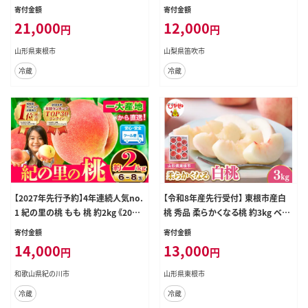
合わせ 化粧箱入り3kg 山形県 東根
-26y
寄付金額
寄付金額
市 hi027-238
21,000
12,000
円
円
山形県東根市
山梨県笛吹市
冷蔵
冷蔵
【2027年先行予約】4年連続人気no.
【令和8年産先行受付】 東根市産白
1 紀の里の桃 もも 桃 約2kg 《2027
桃 秀品 柔らかくなる桃 約3kg ベジ
年6月中旬-8月中旬頃出荷》 紀の里
フルひがしね 山形県 東根市 hi104-
寄付金額
寄付金額
の桃 6～8玉入り 旬の桃を厳選 あか
005
14,000
13,000
円
円
つき モモ 果物 フルーツ あかつき 白
鳳 日川白鳳 八旗白鳳 清水白桃 川
和歌山県紀の川市
山形県東根市
中島白桃 つきあかり---wfn_cwloca
冷蔵
冷蔵
l251_6c8c_26_14000_2kg---