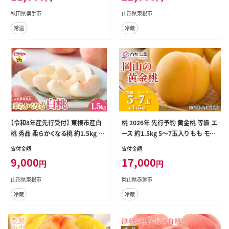
秋田県横手市
山形県東根市
常温
冷蔵
【令和8年産先行受付】 東根市産白
桃 2026年 先行予約 黄金桃 等級 エ
桃 秀品 柔らかくなる桃 約1.5kg ベ
ース 約1.5kg 5～7玉入り もも モモ
ジフルひがしね 山形県 東根市 hi10
岡山 国産 フルーツ 果物 桃茂実苑
寄付金額
寄付金額
4-003
果肉
9,000
17,000
円
円
山形県東根市
岡山県赤磐市
冷蔵
冷蔵