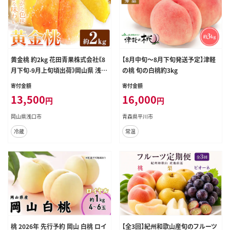
黄金桃 約2kg 花田青果株式会社《8
【8月中旬～8月下旬発送予定】津軽
月下旬-9月上旬頃出荷》岡山県 浅口
の桃 旬の白桃約3kg
市 黄桃 桃 もも 旬 フルーツ 果物
寄付金額
寄付金額
【配送不可地域あり】（離島） ---124_
13,500
16,000
円
円
c2530_8c9a_25_13500_2kg---
岡山県浅口市
青森県平川市
冷蔵
常温
桃 2026年 先行予約 岡山 白桃 ロイ
【全3回】紀州和歌山産旬のフルーツ