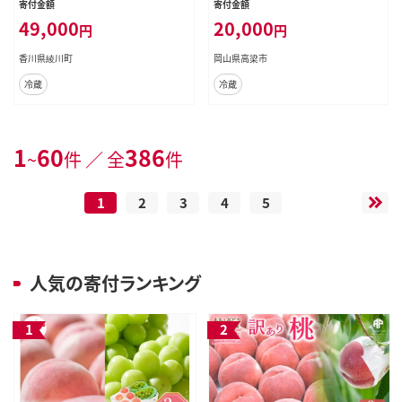
寄付金額
寄付金額
ト
49,000
20,000
円
円
香川県綾川町
岡山県高梁市
冷蔵
冷蔵
1
60
386
~
件 ／ 全
件
1
2
3
4
5
人気の寄付ランキング