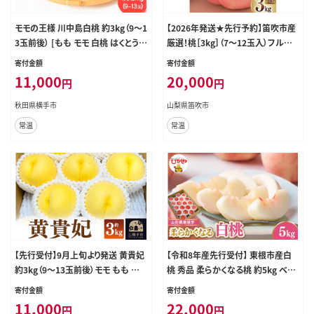
モモの王様 川中島白桃 約3kg（9～1
【2026年発送★先行予約】笛吹市産
3玉前後） [もも モモ 白桃 はくとう
厳選！桃［3kg］（7～12玉入）フルー
果物 フルーツ 産地直送 お取り寄せ]
ツ大国！山梨県笛吹市より産地直送
寄付金額
寄付金額
209-002-26y OUTTA REACH JAP
11,000
20,000
円
円
AN
秋田県横手市
山梨県笛吹市
常温
常温
【先行受付】9月上旬より発送 黄貴妃
【令和8年産先行受付】 東根市産白
約3kg（9～13玉前後）モモ もも 黄
桃 秀品 柔らかくなる桃 約5kg ベジ
色桃 [先行予約 もも モモ 黄桃 黄色
フルひがしね 山形県 東根市 hi104-
寄付金額
寄付金額
桃 果物 フルーツ 横手産 秋田産 秋
006
11,000
22,000
円
円
田県産]