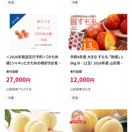
常温
冷蔵
＜2026年発送先行予約＞【かため
令和8年産 大きな すもも 「秋姫」 1.
桃】シャキッとかための桃好き必見！
5kg（9 - 12玉） 2026年産 山形県産
桃のリレーが楽しめる！約4kg （約10
【2026年9月中旬頃から9月末頃発
寄付金額
寄付金額
~12玉） ALPDS015
送予定】※ 配送不可 沖縄・離島 012
27,000
12,000
円
円
-B-MM020
山梨県南アルプス市
山形県寒河江市
冷蔵
常温