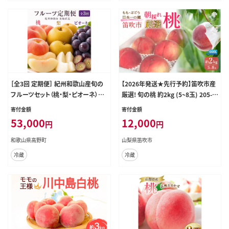
［全3回 定期便］ 紀州和歌山産旬の
【2026年発送★先行予約】笛吹市産
フルーツセット（桃・梨・ピオーネ）
厳選! 旬の桃 約2kg (5~8玉) 205-0
［UT142］
01-26y
寄付金額
寄付金額
53,000
12,000
円
円
和歌山県高野町
山梨県笛吹市
冷蔵
冷蔵