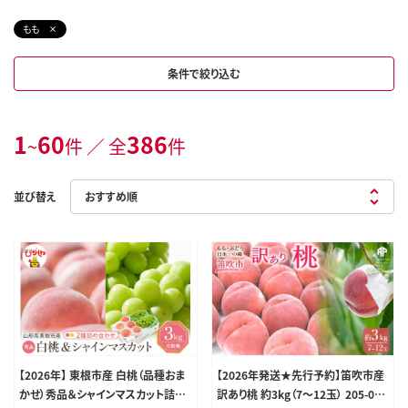
もも
条件で絞り込む
1
60
386
~
件 ／ 全
件
並び替え
【2026年】 東根市産 白桃（品種おま
【2026年発送★先行予約】笛吹市産
かせ）秀品＆シャインマスカット詰め
訳あり桃 約3kg（7～12玉） 205-003