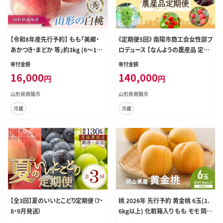
【令和8年産先行予約】 もも「美郷・
《定期便5回》 南陽市商工会女性部プ
あかつき・まどか 等」約3kg (6～11
ロデュース 【なんようの農産品 定期
玉) 《令和8年8月上旬～発送》 『生産
便】 山形県 南陽市 [2266]
寄付金額
寄付金額
者 高橋 賢一』 桃 モモ 産地直送 生
16,000
140,000
円
円
産農家直送 山形県 南陽市 [1981]
山形県南陽市
山形県南陽市
冷蔵
冷蔵
【全3回】夏のいいとこどり定期便（7・
桃 2026年 先行予約 黄金桃 6玉(1.
8・9月発送）
6kg以上) 化粧箱入り もも モモ 岡山
県産 国産 フルーツ 果物 セット ギフ