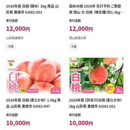
2026年産 白桃（硬め） 2kg 秀品 山
固めの桃 2026年 先行予約 ご家庭
形県 東根市 hi082-053
用 岡山 の 白桃 （晩生種）約1.3kg 4
～6玉 岡山県 フルーツ もも 桃 モモ
寄付金額
寄付金額
ピーチ 人気 新鮮 フルーツ 桃 もも
12,000
12,000
円
円
桃 モモ 訳あり くだもの 桃 もも 果
物 フルーツ 桃 もも
山形県東根市
岡山県里庄町
冷蔵
冷蔵
2026年産 白桃（柔らかめ） 1.5kg 秀
2026年産 【訳あり】白桃（柔らかめ）
品 山形県 東根市 hi082-047
2kg 山形県 東根市 hi082-051
寄付金額
寄付金額
10,000
10,000
円
円