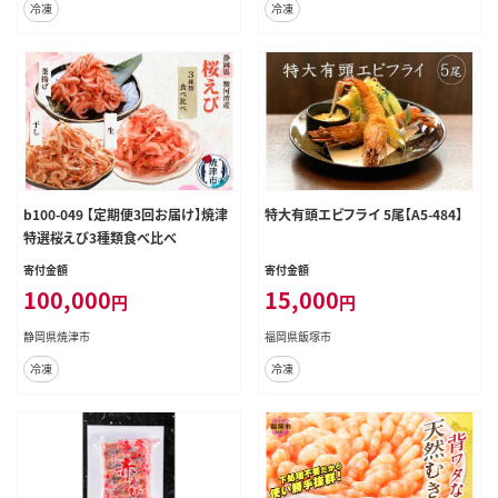
冷凍
冷凍
b100-049 【定期便3回お届け】焼津
特大有頭エビフライ 5尾【A5-484】
特選桜えび3種類食べ比べ
寄付金額
寄付金額
100,000
15,000
円
円
静岡県焼津市
福岡県飯塚市
冷凍
冷凍