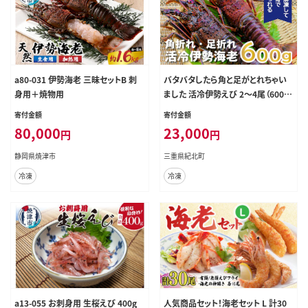
a80-031 伊勢海老 三昧セットB 刺
バタバタしたら角と足がとれちゃい
身用＋焼物用
ました 活冷伊勢えび 2～4尾（600g）
〈訳あり(不揃い)〉【BB25】
寄付金額
寄付金額
80,000
23,000
円
円
静岡県焼津市
三重県紀北町
冷凍
冷凍
a13-055 お刺身用 生桜えび 400g
人気商品セット！海老セット L 計30