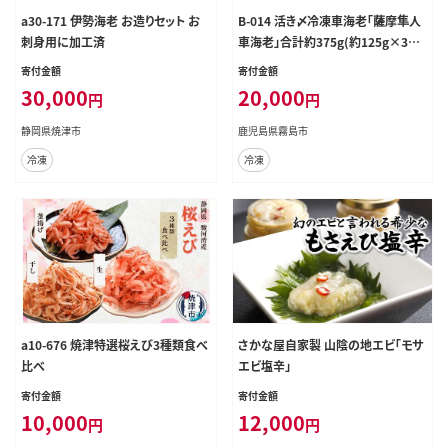
a30-171 伊勢海老 お造りセット お
B-014 活き〆冷凍車海老「薩摩隼人
刺身用に加工済
車海老」合計約375g(約125g×3パ
ック)【MBC開発】
寄付金額
寄付金額
30,000
20,000
円
円
静岡県焼津市
鹿児島県霧島市
冷凍
冷凍
a10-676 焼津特選桜えび3種類食べ
さかな屋自家製 山陰の地エビ「モサ
比べ
エビ塩辛」
寄付金額
寄付金額
10,000
12,000
円
円