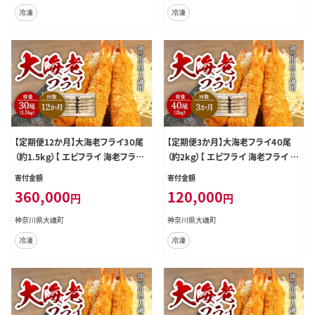
母の日 ディナー 誕生日 忘年会 】
母の日 ディナー 誕生日 忘年会 】
冷凍
冷凍
【定期便12か月】大海老フライ3０尾
【定期便3か月】大海老フライ4０尾
（約1.5kｇ）【 エビフライ 海老フライ
（約2kｇ）【 エビフライ 海老フライ エ
エビ 海老 フライ 冷凍 冷凍食品 神
ビ 海老 フライ 冷凍 冷凍食品 神奈
寄付金額
寄付金額
奈川県 大磯町 ブラックタイガー 大
川県 大磯町 ブラックタイガー 大海
360,000
120,000
円
円
海老 洋食 進物用 お惣菜 父の日 お
老 洋食 進物用 お惣菜 父の日 お歳
歳暮 ギフト 贈答品 食品 増粘多糖類
暮 ギフト 贈答品 食品 増粘多糖類
神奈川県大磯町
神奈川県大磯町
母の日 ディナー 誕生日 忘年会 】
母の日 ディナー 誕生日 忘年会 】
冷凍
冷凍