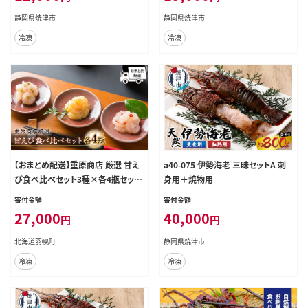
静岡県焼津市
静岡県焼津市
冷凍
冷凍
【おまとめ配送】重原商店 厳選 甘え
a40-075 伊勢海老 三昧セットA 刺
び食べ比べセット3種×各4瓶セット
身用＋焼物用
【冷凍】【05121】
寄付金額
寄付金額
27,000
40,000
円
円
北海道羽幌町
静岡県焼津市
冷凍
冷凍