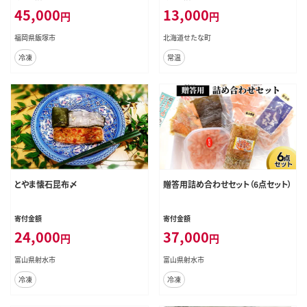
はん 海鮮 北海道 せたな町 ふるさと
45,000
13,000
円
円
納税
福岡県飯塚市
北海道せたな町
冷凍
常温
とやま懐石昆布〆
贈答用詰め合わせセット（6点セット）
寄付金額
寄付金額
24,000
37,000
円
円
富山県射水市
富山県射水市
冷凍
冷凍