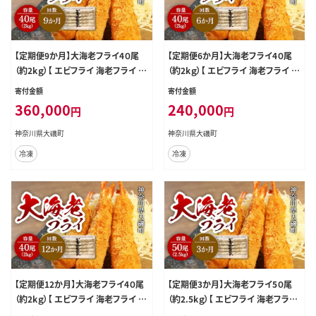
【定期便9か月】大海老フライ4０尾
【定期便6か月】大海老フライ4０尾
（約2kｇ）【 エビフライ 海老フライ エ
（約2kｇ）【 エビフライ 海老フライ エ
ビ 海老 フライ 冷凍 冷凍食品 神奈
ビ 海老 フライ 冷凍 冷凍食品 神奈
寄付金額
寄付金額
川県 大磯町 ブラックタイガー 大海
川県 大磯町 ブラックタイガー 大海
360,000
240,000
円
円
老 洋食 進物用 お惣菜 父の日 お歳
老 洋食 進物用 お惣菜 父の日 お歳
暮 ギフト 贈答品 食品 増粘多糖類
暮 ギフト 贈答品 食品 増粘多糖類
神奈川県大磯町
神奈川県大磯町
母の日 ディナー 誕生日 忘年会 】
母の日 ディナー 誕生日 忘年会 】
冷凍
冷凍
【定期便12か月】大海老フライ4０尾
【定期便3か月】大海老フライ5０尾
（約2kｇ）【 エビフライ 海老フライ エ
（約2.5kｇ）【 エビフライ 海老フライ
ビ 海老 フライ 冷凍 冷凍食品 神奈
エビ 海老 フライ 冷凍 冷凍食品 神