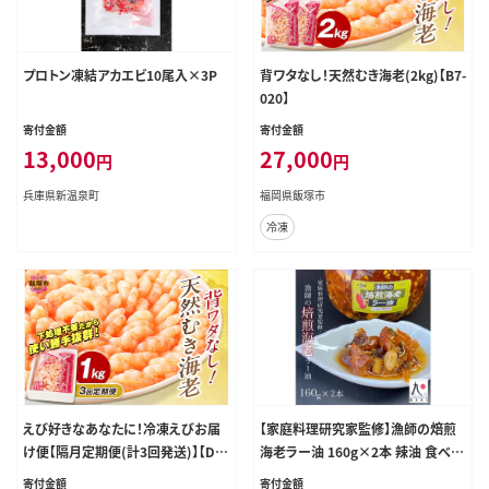
プロトン凍結アカエビ10尾入×3P
背ワタなし！天然むき海老(2kg)【B7-
020】
寄付金額
寄付金額
13,000
27,000
円
円
兵庫県新温泉町
福岡県飯塚市
冷凍
えび好きなあなたに！冷凍えびお届
【家庭料理研究家監修】漁師の焙煎
け便【隔月定期便(計3回発送)】【D5-
海老ラー油 160g×2本 辣油 食べる
035】
ラー油 餃子 そば そうめん 自家製 ご
寄付金額
寄付金額