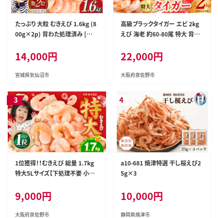
たっぷり 大粒 むきえび 1.6kg (8
高級ブラックタイガー エビ 2kg
00g×2p) 背わた処理済み [カ
えび 海老 約60-80尾 特大 背ワ
ネダイ 宮城県 気仙沼市 20564
タなし G4221
14,000円
22,000円
351] えび 冷凍 剥き海老 むきエ
ビ 海鮮 業務用 バラ凍結 剥きえ
び むき海老 魚介 エビ 海老 小分
宮城県気仙沼市
大阪府泉佐野市
け むき身
1位獲得！！むきえび 総量 1.7kg
a10-681 焼津特選 干し桜えび2
特大5Lサイズ【下処理不要 小分
5g×3
け 850g×2P 訳あり サイズ不揃
9,000円
10,000円
い バナメイエビ バラ凍結】 G41
42
大阪府泉佐野市
静岡県焼津市