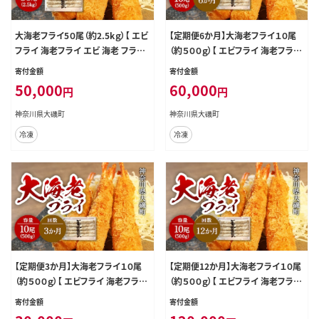
大海老フライ5０尾（約2.5kｇ）【 エビ
【定期便6か月】大海老フライ１０尾
フライ 海老フライ エビ 海老 フライ
（約５００ｇ）【 エビフライ 海老フライ
冷凍 冷凍食品 神奈川県 大磯町 ブ
エビ 海老 フライ 冷凍 冷凍食品 神
寄付金額
寄付金額
ラックタイガー 大海老 洋食 進物用
奈川県 大磯町 ブラックタイガー 大
50,000
60,000
円
円
お惣菜 父の日 お歳暮 ギフト 贈答品
海老 洋食 進物用 お惣菜 父の日 お
食品 増粘多糖類 母の日 ディナー 誕
歳暮 ギフト 贈答品 食品 増粘多糖類
神奈川県大磯町
神奈川県大磯町
生日 忘年会 】
母の日 ディナー 誕生日 忘年会 】
冷凍
冷凍
【定期便3か月】大海老フライ１０尾
【定期便12か月】大海老フライ１０尾
（約５００ｇ）【 エビフライ 海老フライ
（約５００ｇ）【 エビフライ 海老フライ
エビ 海老 フライ 冷凍 冷凍食品 神
エビ 海老 フライ 冷凍 冷凍食品 神
寄付金額
寄付金額
奈川県 大磯町 ブラックタイガー 大
奈川県 大磯町 ブラックタイガー 大