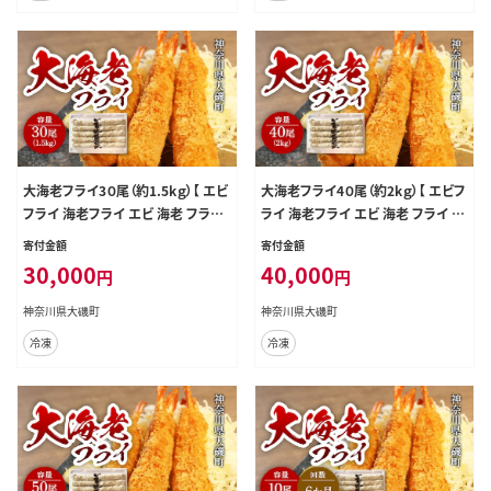
大海老フライ3０尾（約1.5kｇ）【 エビ
大海老フライ4０尾（約2kｇ）【 エビフ
フライ 海老フライ エビ 海老 フライ
ライ 海老フライ エビ 海老 フライ 冷
冷凍 冷凍食品 神奈川県 大磯町 ブ
凍 冷凍食品 神奈川県 大磯町 ブラッ
寄付金額
寄付金額
ラックタイガー 大海老 洋食 進物用
クタイガー 大海老 洋食 進物用 お惣
30,000
40,000
円
円
お惣菜 父の日 お歳暮 ギフト 贈答品
菜 父の日 お歳暮 ギフト 贈答品 食
食品 増粘多糖類 母の日 ディナー 誕
品 増粘多糖類 母の日 ディナー 誕生
神奈川県大磯町
神奈川県大磯町
生日 忘年会 】
日 忘年会 】
冷凍
冷凍