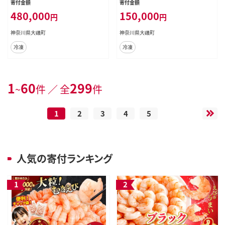
寄付金額
寄付金額
川県 大磯町 ブラックタイガー 大海
奈川県 大磯町 ブラックタイガー 大
480,000
150,000
円
円
老 洋食 進物用 お惣菜 父の日 お歳
海老 洋食 進物用 お惣菜 父の日 お
暮 ギフト 贈答品 食品 増粘多糖類
歳暮 ギフト 贈答品 食品 増粘多糖類
神奈川県大磯町
神奈川県大磯町
母の日 ディナー 誕生日 忘年会 】
母の日 ディナー 誕生日 忘年会 】
冷凍
冷凍
1
60
299
~
件 ／ 全
件
1
2
3
4
5
人気の寄付ランキング