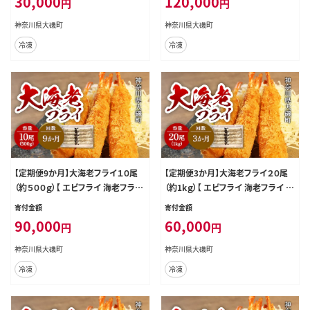
30,000
120,000
円
円
海老 洋食 進物用 お惣菜 父の日 お
海老 洋食 進物用 お惣菜 父の日 お
歳暮 ギフト 贈答品 食品 増粘多糖類
歳暮 ギフト 贈答品 食品 増粘多糖類
神奈川県大磯町
神奈川県大磯町
母の日 ディナー 誕生日 忘年会 】
母の日 ディナー 誕生日 忘年会 】
冷凍
冷凍
【定期便9か月】大海老フライ１０尾
【定期便3か月】大海老フライ２０尾
（約５００ｇ）【 エビフライ 海老フライ
（約1kｇ）【 エビフライ 海老フライ エ
エビ 海老 フライ 冷凍 冷凍食品 神
ビ 海老 フライ 冷凍 冷凍食品 神奈
寄付金額
寄付金額
奈川県 大磯町 ブラックタイガー 大
川県 大磯町 ブラックタイガー 大海
90,000
60,000
円
円
海老 洋食 進物用 お惣菜 父の日 お
老 洋食 進物用 お惣菜 父の日 お歳
歳暮 ギフト 贈答品 食品 増粘多糖類
暮 ギフト 贈答品 食品 増粘多糖類
神奈川県大磯町
神奈川県大磯町
母の日 ディナー 誕生日 忘年会 】
母の日 ディナー 誕生日 忘年会 】
冷凍
冷凍