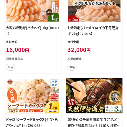
大粒むき海老(バナメイ) 1kg【A6-03
むき海老(バナメイ)&イカ下足唐揚
1】
げ 2kg【C2-018】
寄付金額
寄付金額
16,000
32,000
円
円
福岡県飯塚市
福岡県飯塚市
冷凍
冷凍
ビッ具！シーフードミックス(えび・あ
【刺身OK】千葉県勝浦産 生冷活〆
さり・いか)1kg【Z9-022】
天然伊勢海老 3kg 6-11尾入 株式会