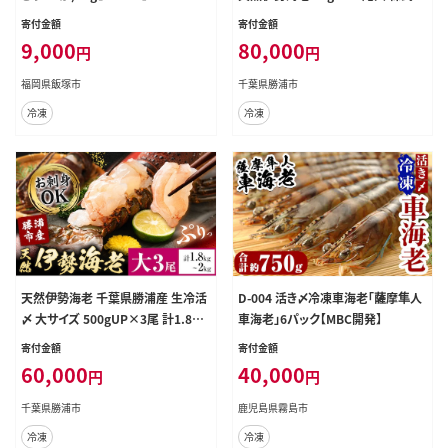
社串浜水産《30日以内に出荷予定
寄付金額
寄付金額
(土日祝除く)》千葉県 勝浦市 伊勢海
9,000
80,000
円
円
老 海老 えび【配送不可地域あり】（離
島）【1506779】---kastuura_kshm
福岡県飯塚市
千葉県勝浦市
_6---
冷凍
冷凍
天然伊勢海老 千葉県勝浦産 生冷活
D-004 活き〆冷凍車海老「薩摩隼人
〆 大サイズ 500gUP×3尾 計1.8kg
車海老」6パック【MBC開発】
【刺身OK】 贈答 株式会社串浜水産
寄付金額
寄付金額
《30日以内に出荷予定(土日祝除く)》
60,000
40,000
円
円
千葉県 勝浦市 伊勢海老 海老 えび
【配送不可地域あり】（離島）【149873
千葉県勝浦市
鹿児島県霧島市
9】---kastuura_kshm_2---
冷凍
冷凍