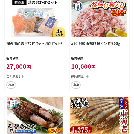
贈答用詰め合わせセット（4点セット）
a10-993 釜揚げ桜えび 約300g
寄付金額
寄付金額
27,000
10,000
円
円
富山県射水市
静岡県焼津市
冷凍
冷凍