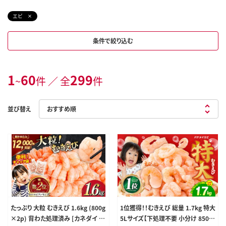
エビ
条件で絞り込む
1
60
299
~
件 ／ 全
件
並び替え
たっぷり 大粒 むきえび 1.6kg (800g
1位獲得！！むきえび 総量 1.7kg 特大
×2p) 背わた処理済み [カネダイ 宮
5Lサイズ【下処理不要 小分け 850g