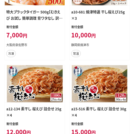
特大ブラックタイガー 500g【むきえ
a10-681 焼津特選 干し桜えび25g
び お試し 簡単調理 背ワタなし 訳あ
×3
り サイズ不揃い 冷凍 時短 エビ 海
寄付金額
寄付金額
鮮】 G4227
7,000
10,000
円
円
大阪府泉佐野市
静岡県焼津市
冷凍
常温
a12-134 素干し 桜えび 詰合せ 25g
a15-516 素干し 桜えび 詰合せ 30g
×4
×4
寄付金額
寄付金額
12,000
15,000
円
円