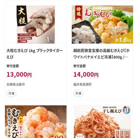
大粒むきえび 1kg ブラックタイガー
越前若狭食宝庫の高級むきえび【ホ
えび
ワイトバナメイエビ冷凍】800g /約9
0～100尾x2 海老
寄付金額
寄付金額
13,000
14,000
円
円
兵庫県淡路市
福井県若狭町
冷凍
冷凍