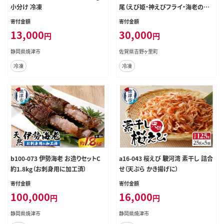
小分け 冷凍
尾（えび姫・神えびフライ・海老の神
開き 各10尾） 吉野ヶ里町/EBI研究
寄付金額
寄付金額
所 [FDE027]
13,000
30,000
円
円
静岡県焼津市
佐賀県吉野ヶ里町
冷凍
冷凍
b100-073 伊勢海老 お造りセットC
a16-043 桜えび 駿河湾 素干し 詰合
約1.8kg（お刺身用に加工済）
せ（天ぷら かき揚げに）
寄付金額
寄付金額
100,000
16,000
円
円
静岡県焼津市
静岡県焼津市