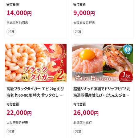
城県 気仙沼市 20564351] えび 冷
×2P 訳あり サイズ不揃い バナメイ
寄付金額
寄付金額
凍 剥き海老 むきエビ 海鮮 業務用
エビ バラ凍結】 G4142
14,000
9,000
円
円
バラ凍結 剥きえび むき海老 魚介 エ
ビ 海老 小分け むき身
宮城県気仙沼市
大阪府泉佐野市
冷凍
冷凍
高級ブラックタイガー エビ 2kg えび
超速リキッド凍結でドリップゼロ！北
海老 約60-80尾 特大 背ワタなし G4
海道羽幌産甘えび・ぼたんえびセット
221
計1kg【0311701】
寄付金額
寄付金額
22,000
26,000
円
円
大阪府泉佐野市
北海道羽幌町
冷凍
冷凍