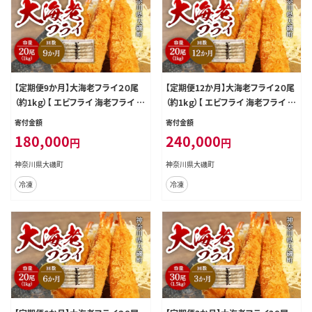
【定期便9か月】大海老フライ２０尾
【定期便12か月】大海老フライ２０尾
（約1kｇ）【 エビフライ 海老フライ エ
（約1kｇ）【 エビフライ 海老フライ エ
ビ 海老 フライ 冷凍 冷凍食品 神奈
ビ 海老 フライ 冷凍 冷凍食品 神奈
寄付金額
寄付金額
川県 大磯町 ブラックタイガー 大海
川県 大磯町 ブラックタイガー 大海
180,000
240,000
円
円
老 洋食 進物用 お惣菜 父の日 お歳
老 洋食 進物用 お惣菜 父の日 お歳
暮 ギフト 贈答品 食品 増粘多糖類
暮 ギフト 贈答品 食品 増粘多糖類
神奈川県大磯町
神奈川県大磯町
母の日 ディナー 誕生日 忘年会 】
母の日 ディナー 誕生日 忘年会 】
冷凍
冷凍