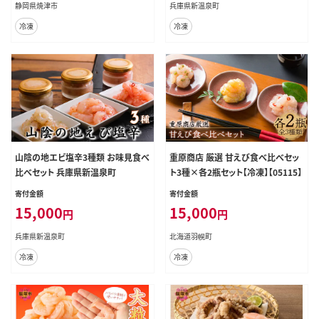
静岡県焼津市
兵庫県新温泉町
冷凍
冷凍
山陰の地エビ塩辛3種類 お味見食べ
重原商店 厳選 甘えび食べ比べセッ
比べセット 兵庫県新温泉町
ト3種×各2瓶セット【冷凍】【05115】
寄付金額
寄付金額
15,000
15,000
円
円
兵庫県新温泉町
北海道羽幌町
冷凍
冷凍