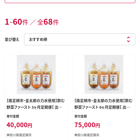
1
60
68
~
件 ／ 全
件
並び替え
【南足柄市・金太郎の力水使用】飲む
【南足柄市・金太郎の力水使用】飲む
野菜ファースト 3ヶ月定期便【 出汁
野菜ファースト 6ヶ月定期便【 出汁
スープ 神奈川県 南足柄市 】
スープ 神奈川県 南足柄市 】
寄付金額
寄付金額
40,000
75,000
円
円
神奈川県南足柄市
神奈川県南足柄市