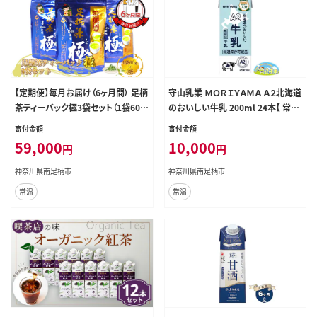
【定期便】毎月お届け（6ヶ月間） 足柄
守山乳業 ＭＯＲＩＹＡＭＡ Ａ２北海道
茶ティーバック極3袋セット（1袋60ｇ
のおいしい牛乳 200ml 24本【 常温
×3袋）【 お茶 ギフト プレゼント 贈り
保存可 おいしい 飲料 まとめ買い 神
寄付金額
寄付金額
物 神奈川県 南足柄市 】
奈川県 南足柄市 】
59,000
10,000
円
円
神奈川県南足柄市
神奈川県南足柄市
常温
常温