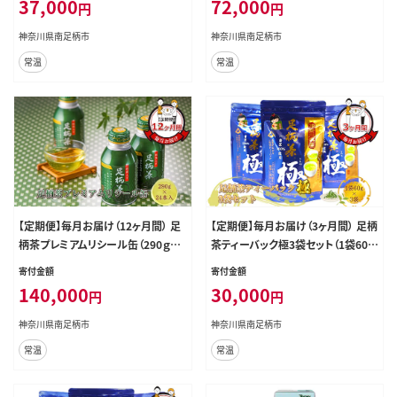
37,000
72,000
円
円
神奈川県南足柄市
神奈川県南足柄市
常温
常温
【定期便】毎月お届け（12ヶ月間） 足
【定期便】毎月お届け（3ヶ月間） 足柄
柄茶プレミアムリシール缶（290ｇ×
茶ティーバック極3袋セット（1袋60ｇ
24本入）【 お茶 ギフト プレゼント 贈
×3袋）【 お茶 ギフト プレゼント 贈り
寄付金額
寄付金額
り物 神奈川県 南足柄市 】
物 神奈川県 南足柄市 】
140,000
30,000
円
円
神奈川県南足柄市
神奈川県南足柄市
常温
常温