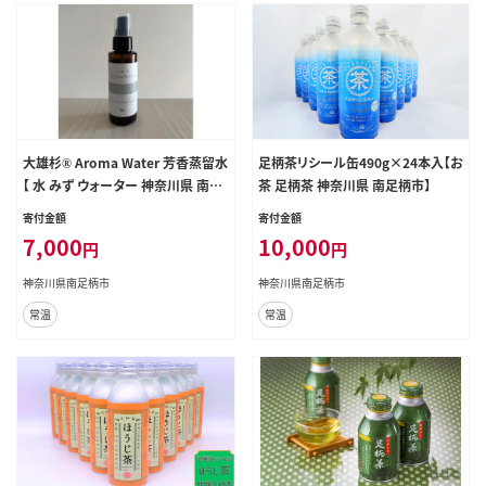
大雄杉® Aroma Water 芳香蒸留水
足柄茶リシール缶490g×24本入【お
【 水 みず ウォーター 神奈川県 南足
茶 足柄茶 神奈川県 南足柄市】
柄市 】
寄付金額
寄付金額
7,000
10,000
円
円
神奈川県南足柄市
神奈川県南足柄市
常温
常温