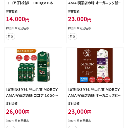
ココア（口栓付） １０００ｇ×６本
ＡＭＡ 喫茶店の味 オーガニック珈琲
１０００ｇ×６本 リキッドアイスコー
寄付金額
寄付金額
ヒー
14,000
23,000
円
円
神奈川県南足柄市
神奈川県南足柄市
常温
常温
【定期便３ケ月】守山乳業 ＭＯＲＩＹ
【定期便３ケ月】守山乳業 ＭＯＲＩＹ
ＡＭＡ 喫茶店の味 ココア １０００ｇ
ＡＭＡ 喫茶店の味 オーガニック紅茶
×６本
１０００ｇ×６本
寄付金額
寄付金額
26,000
23,000
円
円
神奈川県南足柄市
神奈川県南足柄市