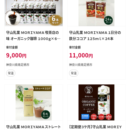
守山乳業 ＭＯＲＩＹＡＭＡ 喫茶店の
守山乳業 ＭＯＲＩＹＡＭＡ １日分の
味 オーガニック珈琲 １０００ｇ×６本
鉄分ココア １２５ｍｌ×２４本
リキッドアイスコーヒー
寄付金額
寄付金額
9,000
11,000
円
円
神奈川県南足柄市
神奈川県南足柄市
常温
常温
守山乳業 ＭＯＲＩＹＡＭＡ ストレート
【定期便３ケ月】守山乳業 ＭＯＲＩＹ