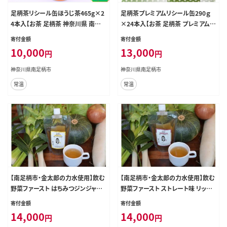
足柄茶リシール缶ほうじ茶465g×2
足柄茶プレミアムリシール缶290ｇ
4本入【お茶 足柄茶 神奈川県 南足
×24本入【お茶 足柄茶 プレミアム
柄市】
神奈川県 南足柄市 】
寄付金額
寄付金額
10,000
13,000
円
円
神奈川県南足柄市
神奈川県南足柄市
常温
常温
【南足柄市・金太郎の力水使用】飲む
【南足柄市・金太郎の力水使用】飲む
野菜ファースト はちみつジンジャー
野菜ファースト ストレート味 リッチ
×6本入
テイスト×6本入
寄付金額
寄付金額
14,000
14,000
円
円