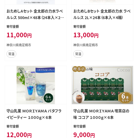
おためしAセット 金太郎の力水ラベ
おためしBセット 金太郎の力水 ラベ
ルレス 500ml×48本（24本入×2
ルレス 2L×24本（6本入×4箱）
箱）
寄付金額
寄付金額
11,000
13,000
円
円
神奈川県南足柄市
神奈川県南足柄市
常温
常温
守山乳業 ＭＯＲＩＹＡＭＡ バタフラ
守山乳業 ＭＯＲＩＹＡＭＡ 喫茶店の
イピーティー １０００ｇ×６本
味 ココア １０００ｇ×６本
寄付金額
寄付金額
12,000
9,000
円
円