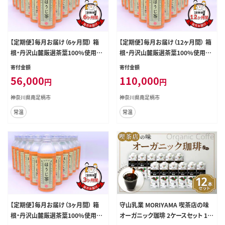
【定期便】毎月お届け（6ヶ月間） 箱
【定期便】毎月お届け（12ヶ月間） 箱
根・丹沢山麓厳選茶葉100%使用の
根・丹沢山麓厳選茶葉100%使用の
ほうじ茶（リシール缶）465g×24本
ほうじ茶（リシール缶）465g×24本
寄付金額
寄付金額
入【 お茶 ギフト プレゼント 贈り物 神
入【 お茶 ギフト プレゼント 贈り物 神
56,000
110,000
円
円
奈川県 南足柄市 】
奈川県 南足柄市 】
神奈川県南足柄市
神奈川県南足柄市
常温
常温
【定期便】毎月お届け（3ヶ月間） 箱
守山乳業 MORIYAMA 喫茶店の味
根・丹沢山麓厳選茶葉100%使用の
オーガニック珈琲 2ケースセット 10