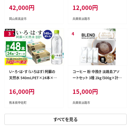
ル ドリップコーヒー 200g×3種
比べ コーヒー
42,000円
12,000円
コーヒー豆 セット 飲み比べ 飲
み比べセット 詰め合わせ 焙煎
深煎り 飲み物 ドリンク 定期 6回
岡山県高梁市
兵庫県淡路市
い・ろ・は・す（いろはす）阿蘇の
コーヒー 粉 中挽き 淡路島アソ
天然水 540mLPET×24本×２
ートセット 3種 2kg（500g×計4
ケース - 天然水 水 飲料水 ミネ
袋） 飲み比べ コーヒー
16,000円
15,000円
ラルウォーター 箱買い まとめ買
い ペットボトル 飲料 ウォーター
軟水 コカ・コーラ 防災グッズ 防
熊本県甲佐町
兵庫県淡路市
災 備蓄 ローリングストック スト
ック 熊本県 甲佐町
すべてを見る