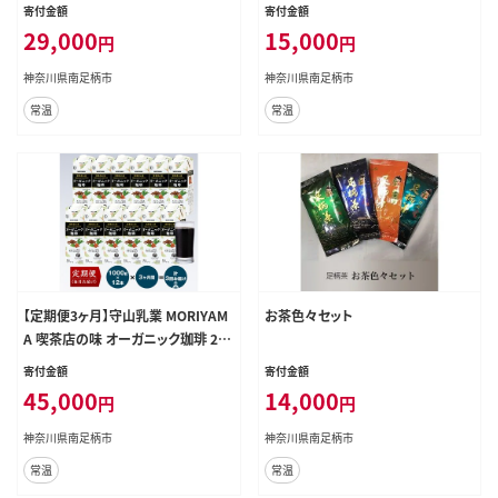
ほうじ茶（リシール缶）465g×24本
00ｇ×12本【 紙パック リキッド コー
寄付金額
寄付金額
入【 お茶 ギフト プレゼント 贈り物 神
ヒー アイスコーヒー 飲料 神奈川県
29,000
15,000
円
円
奈川県 南足柄市 】
南足柄市 】
神奈川県南足柄市
神奈川県南足柄市
常温
常温
【定期便3ヶ月】守山乳業 MORIYAM
お茶色々セット
A 喫茶店の味 オーガニック珈琲 2ケ
ースセット 1000ｇ×12本【 紙パック
寄付金額
寄付金額
リキッド コーヒー アイスコーヒー
45,000
14,000
円
円
飲料 神奈川県 南足柄市 】
神奈川県南足柄市
神奈川県南足柄市
常温
常温