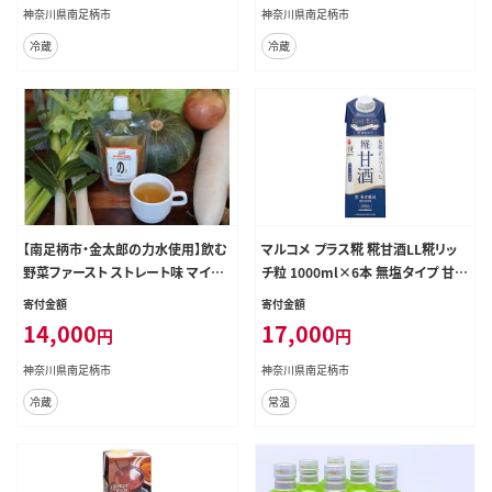
神奈川県南足柄市
神奈川県南足柄市
冷蔵
冷蔵
【南足柄市・金太郎の力水使用】飲む
マルコメ プラス糀 糀甘酒LL糀リッ
野菜ファースト ストレート味 マイル
チ粒 1000ml×6本 無塩タイプ 甘酒
ドテイスト×6本入
【 神奈川県 南足柄市 】
寄付金額
寄付金額
14,000
17,000
円
円
神奈川県南足柄市
神奈川県南足柄市
冷蔵
常温