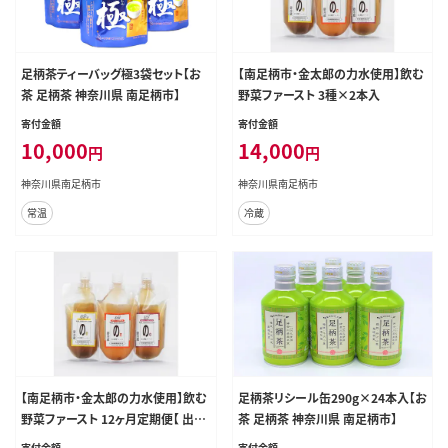
足柄茶ティーバッグ極3袋セット【お
【南足柄市・金太郎の力水使用】飲む
茶 足柄茶 神奈川県 南足柄市】
野菜ファースト 3種×2本入
寄付金額
寄付金額
10,000
14,000
円
円
神奈川県南足柄市
神奈川県南足柄市
常温
冷蔵
【南足柄市・金太郎の力水使用】飲む
足柄茶リシール缶290g×24本入【お
野菜ファースト 12ヶ月定期便【 出汁
茶 足柄茶 神奈川県 南足柄市】
スープ 神奈川県 南足柄市 】
寄付金額
寄付金額