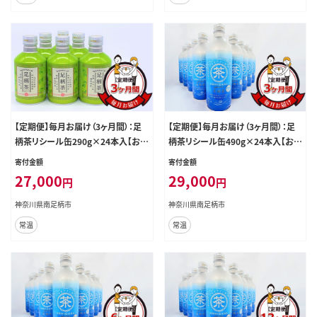
【定期便】毎月お届け（3ヶ月間）：足
【定期便】毎月お届け（3ヶ月間）：足
柄茶リシール缶290g×24本入【お茶
柄茶リシール缶490g×24本入【お茶
足柄茶 神奈川県 南足柄市 】
足柄茶 神奈川県 南足柄市 】
寄付金額
寄付金額
27,000
29,000
円
円
神奈川県南足柄市
神奈川県南足柄市
常温
常温