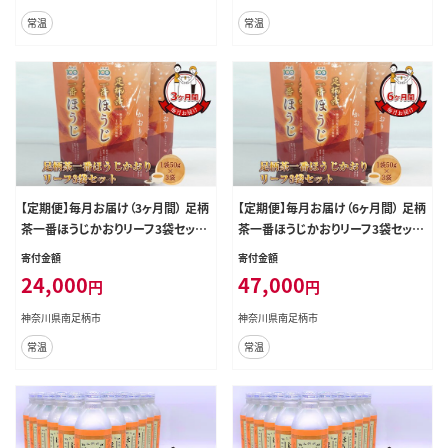
常温
常温
【定期便】毎月お届け（3ヶ月間） 足柄
【定期便】毎月お届け（6ヶ月間） 足柄
茶一番ほうじかおりリーフ3袋セット
茶一番ほうじかおりリーフ3袋セット
（1袋50ｇ×3袋）【 お茶 ギフト プレ
（1袋50ｇ×3袋）【 お茶 ギフト プレ
寄付金額
寄付金額
ゼント 贈り物 神奈川県 南足柄市 】
ゼント 贈り物 神奈川県 南足柄市 】
24,000
47,000
円
円
神奈川県南足柄市
神奈川県南足柄市
常温
常温