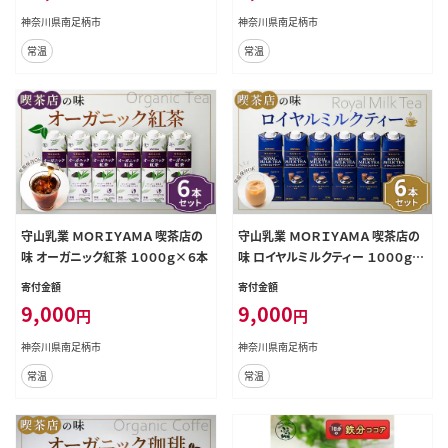
神奈川県南足柄市
神奈川県南足柄市
常温
常温
守山乳業 ＭＯＲＩＹＡＭＡ 喫茶店の
守山乳業 ＭＯＲＩＹＡＭＡ 喫茶店の
味 オーガニック紅茶 １０００ｇ×６本
味 ロイヤルミルクティー １０００ｇ×
６本
寄付金額
寄付金額
9,000
9,000
円
円
神奈川県南足柄市
神奈川県南足柄市
常温
常温