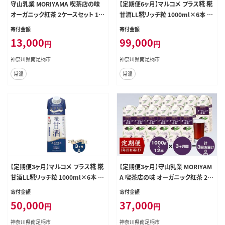
守山乳業 MORIYAMA 喫茶店の味
【定期便6ヶ月】マルコメ プラス糀 糀
オーガニック紅茶 2ケースセット 10
甘酒LL糀リッチ粒 1000ml×6本 無
00ｇ×12本【 飲料 神奈川県 南足柄
塩タイプ 甘酒【 神奈川県 南足柄市 】
寄付金額
寄付金額
市 】
13,000
99,000
円
円
神奈川県南足柄市
神奈川県南足柄市
常温
常温
【定期便3ヶ月】マルコメ プラス糀 糀
【定期便3ヶ月】守山乳業 MORIYAM
甘酒LL糀リッチ粒 1000ml×6本 無
A 喫茶店の味 オーガニック紅茶 2ケ
塩タイプ 甘酒【 神奈川県 南足柄市 】
ースセット 1000ｇ×12本【 飲料 神
寄付金額
寄付金額
奈川県 南足柄市 】
50,000
37,000
円
円
神奈川県南足柄市
神奈川県南足柄市