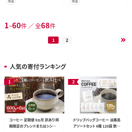
常温
常温
1
60
68
~
件 ／ 全
件
1
2
人気の寄付ランキング
コーヒー 定期便 6ヵ月 訳あり 時
ドリップバッグコーヒー 淡路島
期限定のブレンドまたはシング
アソートセット 6種 120袋 飲み