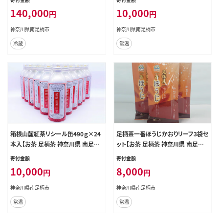
140,000
10,000
円
円
神奈川県南足柄市
神奈川県南足柄市
冷蔵
常温
箱根山麓紅茶リシール缶490ｇ×24
足柄茶一番ほうじかおりリーフ3袋セ
本入【お茶 足柄茶 神奈川県 南足柄
ット【お茶 足柄茶 神奈川県 南足柄
市】
市】
寄付金額
寄付金額
10,000
8,000
円
円
神奈川県南足柄市
神奈川県南足柄市
常温
常温