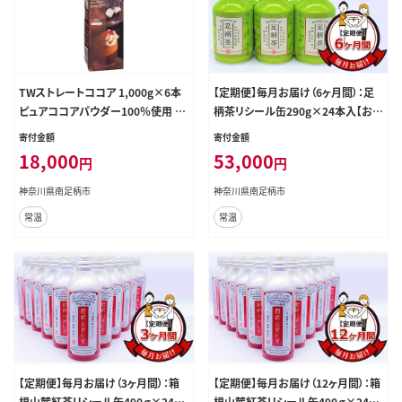
TWストレートココア 1,000g×6本
【定期便】毎月お届け（6ヶ月間）：足
ピュアココアパウダー100％使用 常
柄茶リシール缶290g×24本入【お茶
温保存 口栓付 加糖 業務用【 神奈川
足柄茶 神奈川県 南足柄市 】
寄付金額
寄付金額
県 南足柄市 】
18,000
53,000
円
円
神奈川県南足柄市
神奈川県南足柄市
常温
常温
【定期便】毎月お届け（3ヶ月間）：箱
【定期便】毎月お届け（12ヶ月間）：箱
根山麓紅茶リシール缶490ｇ×24本
根山麓紅茶リシール缶490ｇ×24本