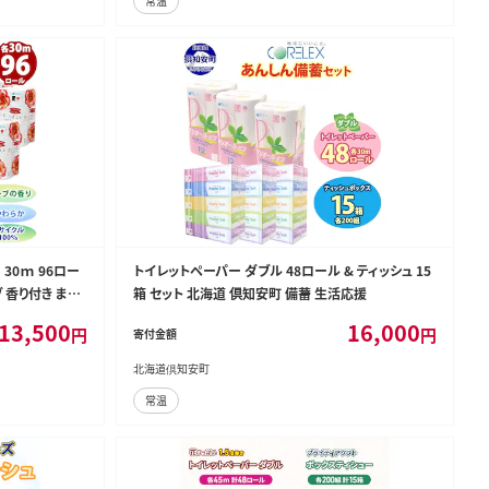
常温
30ｍ 96ロー
トイレットペーパー ダブル 48ロール & ティッシュ 15
 香り付き まと
箱 セット 北海道 倶知安町 備蓄 生活応援
リサイクル 日用
13,500
16,000
円
円
寄付金額
 倶知安町 福祉
北海道倶知安町
常温