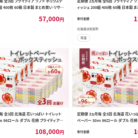
毎 全3回 ブライティア ソフト ボックステ
定期便 2ヵ月毎 全6回 ブライティア ソ
組 400枚 60箱 日本製 まとめ買い リサイ
ィッシュ 200組 400枚 60箱 日本製
災 常備品 日用雑貨 消耗品 生活必需品
クル 長持 防災 常備品 日用雑貨 消
57,000
1
円
寄付金額
 紙 北海道 倶知安町 日用品
備蓄 ペーパー 紙 北海道 倶知安町 
北海道倶知安町
常温
毎 全3回 北海道 花いっぱい トイレット
定期便 3ヵ月毎 全3回 北海道 花いっ
ｍ 96ロール ダブル 花柄 ブライティアソ
ペーパー 30ｍ 96ロール ダブル 花
 ティッシュ 200組 60箱 ペーパー まとめ
フト ボックス ティッシュ 200組 60箱
108,000
1
円
寄付金額
備品 消耗品 必需品 備蓄 送料無料 倶知
買い 防災 常備品 消耗品 必需品 備蓄