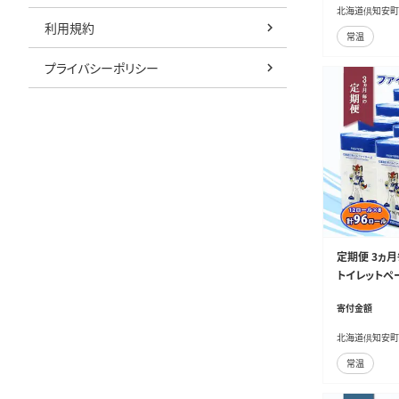
安町 日用品
北海道倶知安町
利用規約
常温
プライバシーポリシー
定期便 3ヵ月
トイレットペー
クス ティッシ
寄付金額
サイクル 防災
倶知安町 日
北海道倶知安町
常温