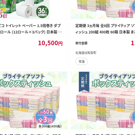
コ トイレット ペーパー 1.5倍巻き ダブ
定期便 3ヵ月毎 全6回 ブライティア ソ
36ロール (12ロール×3パック) 日本製 ま
ィッシュ 200組 400枚 60箱 日本製
イクル 防災 常備品 トイレ トイレットペ
クル 長持 防災 常備品 日用雑貨 消
10,500
1
円
寄付金額
 日用品 備蓄 送料無料 北海道 倶知安
備蓄 ペーパー 紙 北海道 倶知安町 
北海道倶知安町
常温