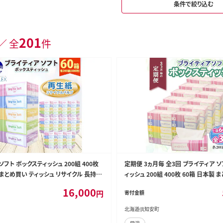
条件で絞り込む
201
／ 全
件
ソフト ボックスティッシュ 200組 400枚
定期便 3ヵ月毎 全3回 ブライティア ソ
 まとめ買い ティッシュ リサイクル 長持
ィッシュ 200組 400枚 60箱 日本製
日用雑貨 消耗品 生活必需品 備蓄 ペー
クル 長持 防災 常備品 日用雑貨 消
16,000
円
寄付金額
道 倶知安町 日用品
備蓄 ペーパー 紙 北海道 倶知安町 
北海道倶知安町