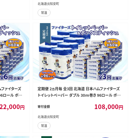
安町 日用品
北海道倶知安町
常温
ムファイターズ
定期便 2ヵ月毎 全3回 北海道 日本ハムファイターズ
96ロール ボッ
トイレットペーパー ダブル 30ｍ巻き 96ロール ボッ
 まとめ買い リ
クス ティッシュ セット 日本製 香りつき まとめ買い リ
22,000
108,000
円
円
寄付金額
ム ファイターズ
サイクル 防災 常備 消耗品 備蓄 日ハム ファイターズ
倶知安町 日用品
北海道倶知安町
常温