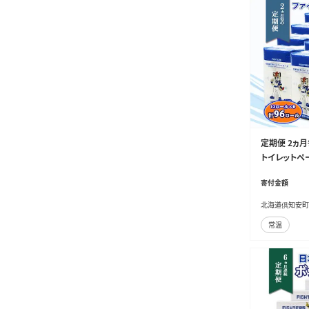
定期便 2ヵ月
トイレットペー
クス ティッシ
寄付金額
サイクル 防災
倶知安町 日
北海道倶知安町
常温