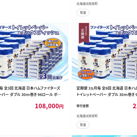
安町 日用品
北海道倶知安町
常温
毎 全3回 北海道 日本ハムファイターズ
定期便 3ヵ月毎 全6回 北海道 日本ハ
パー ダブル 30ｍ巻き 96ロール ボッ
トイレットペーパー ダブル 30ｍ巻き 
ュ セット 日本製 香りつき まとめ買い リ
クス ティッシュ セット 日本製 香りつき
108,000
2
円
寄付金額
 常備 消耗品 備蓄 日ハム ファイターズ
サイクル 防災 常備 消耗品 備蓄 日ハ
用品
倶知安町 日用品
北海道倶知安町
常温