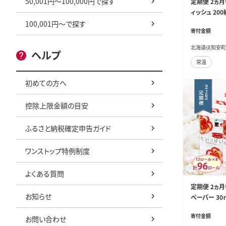
50,001円～100,000円で探す
定期便 2ヵ月
ィッシュ 200
クル 長持 防
100,001円～で探す
寄付金額
備蓄 ペーパー
北海道倶知安町
ヘルプ
常温
初めての方へ
控除上限金額の目安
ふるさと納税確定申告ガイド
ワンストップ特例制度
よくある質問
定期便 2ヵ月
お知らせ
ペーパー 30
フト ボックス
寄付金額
お問い合わせ
買い 防災 常