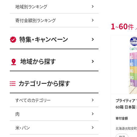
地域別ランキング
寄付金額別ランキング
1
60
~
件 
特集・キャンペーン
地域から探す
カテゴリーから探す
すべてのカテゴリー
ブライティア 
60箱 日本製
肉
防災 常備品 
寄付金額
パー 紙 北海
米・パン
北海道倶知安町