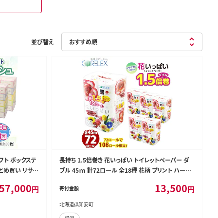
並び替え
フト ボックステ
長持ち 1.5倍巻き 花いっぱい トイレットペーパー ダ
 まとめ買い リサイ
ブル 45ｍ 計72ロール 全18種 花柄 プリント ハーブ
耗品 生活必需品
香り付き 日本製 まとめ買い 防災 常備品 ペーパー エ
57,000
13,500
円
円
寄付金額
日用品
コ 日用雑貨 消耗品 備蓄 送料無料 北海道 倶知安町
日用品
北海道倶知安町