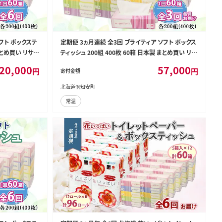
フト ボックステ
定期便 3ヵ月連続 全3回 ブライティア ソフト ボックス
 まとめ買い リサイ
ティッシュ 200組 400枚 60箱 日本製 まとめ買い リサ
耗品 生活必需品
イクル 長持 防災 常備品 日用雑貨 消耗品 生活必需
20,000
57,000
円
円
寄付金額
日用品
品 備蓄 ペーパー 紙 北海道 倶知安町 日用品
北海道倶知安町
常温