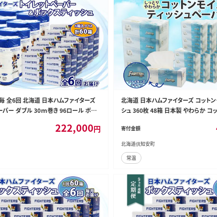
毎 全6回 北海道 日本ハムファイターズ
北海道 日本ハムファイターズ コットン
パー ダブル 30ｍ巻き 96ロール ボッ
シュ 360枚 48箱 日本製 やわらか コ
ュ セット 日本製 香りつき まとめ買い リ
い リサイクル 長持 防災 常備品 日用
222,000
円
寄付金額
 常備 消耗品 備蓄 日ハム ファイターズ
活必需品 備蓄 北海道 倶知安町
用品
北海道倶知安町
常温