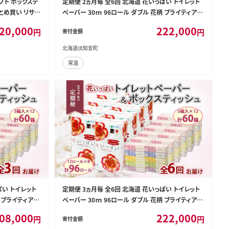
フト ボックステ
定期便 2ヵ月毎 全6回 北海道 花いっぱい トイレット
 まとめ買い リサイ
ペーパー 30ｍ 96ロール ダブル 花柄 ブライティアソ
耗品 生活必需品
フト ボックス ティッシュ 200組 60箱 ペーパー まとめ
20,000
222,000
円
円
寄付金額
日用品
買い 防災 常備品 消耗品 必需品 備蓄 送料無料 倶知
安町 日用品
北海道倶知安町
常温
ぱい トイレット
定期便 3ヵ月毎 全6回 北海道 花いっぱい トイレット
柄 ブライティアソ
ペーパー 30ｍ 96ロール ダブル 花柄 ブライティアソ
 ペーパー まとめ
フト ボックス ティッシュ 200組 60箱 ペーパー まとめ
08,000
222,000
円
円
寄付金額
 送料無料 倶知
買い 防災 常備品 消耗品 必需品 備蓄 送料無料 倶知