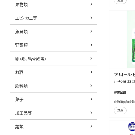
常温
果物類
エビ・カニ等
魚貝類
野菜類
卵（鶏、烏骨鶏等）
お酒
プリオール・ピ
ル 45m 1
飲料類
クル 防災 常
寄付金額
日用品 備蓄
菓子
北海道倶知安町
常温
加工品等
麺類