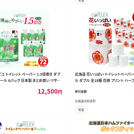
常温
コ トイレット ペーパー 1.5倍巻き ダブ
北海道 花いっぱい トイレットペーパー 
2ロール 6パック 日本製 まとめ買い リサイ
ル ダブル 全18種 花柄 プリント ハーブ
備品 トイレ トイレットペーパー 消耗品
め買い 防災 常備品 トイレ ペーパー 
12,500
円
寄付金額
 送料無料 北海道 倶知安町 倶知安町
雑貨 消耗品 備蓄 日用品 生活必需品
用品 フェイシャルティシュ
北海道倶知安町
常温