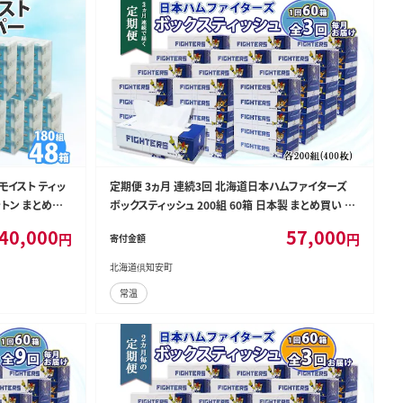
モイスト ティッ
定期便 3ヵ月 連続3回 北海道日本ハムファイターズ
ットン まとめ買
ボックスティッシュ 200組 60箱 日本製 まとめ買い リ
雑貨 消耗品 生
サイクル 紙 防災 常備品 消耗品 生活必需品 大容量
40,000
57,000
円
円
寄付金額
備蓄 ティッシュ ペーパー 日ハム ファイターズ 倶知安
町 リサイクルペーパー
北海道倶知安町
常温