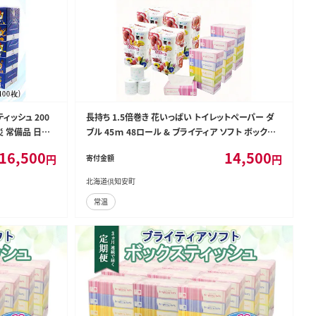
ィッシュ 200
長持ち 1.5倍巻き 花いっぱい トイレットペーパー ダ
災 常備品 日用
ブル 45ｍ 48ロール & ブライティア ソフト ボックス
リサイクル ティ
ティッシュ 200組 400枚 15箱 全18種 花柄 プリント
16,500
14,500
円
円
寄付金額
香り付き 日本製 まとめ買い 防災 常備品 消耗品 備蓄
北海道
北海道倶知安町
常温