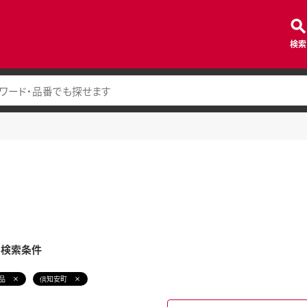
検索
み検索条件
品
倶知安町