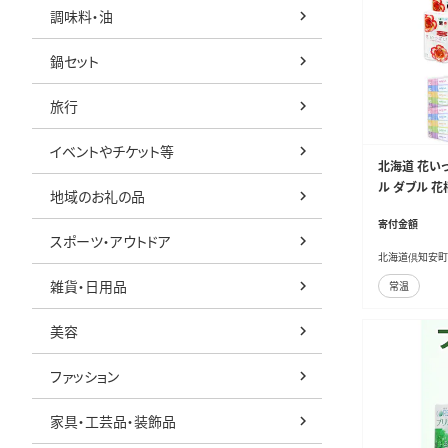
調味料・油
鍋セット
旅行
イベントやチケット等
北海道 花いっ
ル ダブル 花
地域のお礼の品
ュ 200組 
寄付金額
買い リサイク
スポーツ・アウトドア
知安町 日用
北海道倶知安町
雑貨・日用品
常温
美容
ファッション
家具・工芸品・装飾品