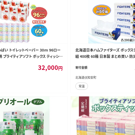
ぱい トイレットペーパー 30ｍ 96ロー
北海道日本ハムファイターズ ボックステ
柄 ブライティアソフト ボックス ティッシ
組 400枚 60箱 日本製 まとめ買い 防
60箱 防災 常備品 プリント ペーパー まとめ
雑貨 消耗品 生活必需品 大容量 備蓄 
32,000
円
寄付金額
ル 消耗品 生活必需品 備蓄 送料無料 倶
ッシュ ペーパー 倶知安町 トイレ
品
北海道倶知安町
常温