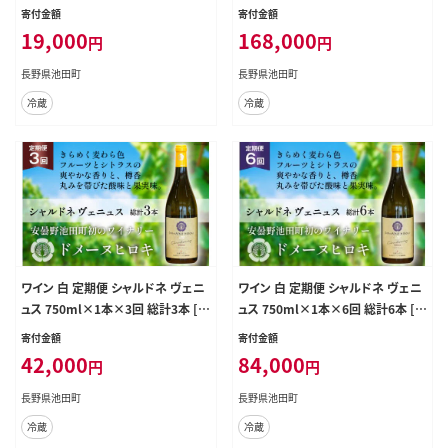
リー 長野県 池田町 48110298] 赤
[ヴィニョブル安曇野 長野県 池田町
寄付金額
寄付金額
ワイン ギフト お酒 シャトー
48110361] 白ワイン ドメーヌヒロ
19,000
168,000
円
円
キ
長野県池田町
長野県池田町
冷蔵
冷蔵
ワイン 白 定期便 シャルドネ ヴェニ
ワイン 白 定期便 シャルドネ ヴェニ
ュス 750ml×1本×3回 総計3本 [ヴ
ュス 750ml×1本×6回 総計6本 [ヴ
ィニョブル安曇野 長野県 池田町 48
ィニョブル安曇野 長野県 池田町 48
寄付金額
寄付金額
110363] 白ワイン ドメーヌヒロキ
110362] 白ワイン ドメーヌワイン
42,000
84,000
円
円
長野県池田町
長野県池田町
冷蔵
冷蔵