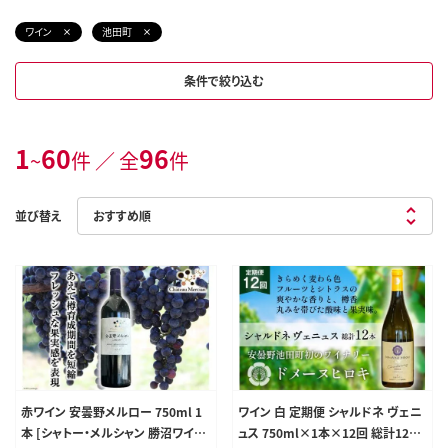
ワイン
池田町
条件で絞り込む
1
60
96
~
件 ／ 全
件
並び替え
赤ワイン 安曇野メルロー 750ml 1
ワイン 白 定期便 シャルドネ ヴェニ
本 [シャトー・メルシャン 勝沼ワイナ
ュス 750ml×1本×12回 総計12本