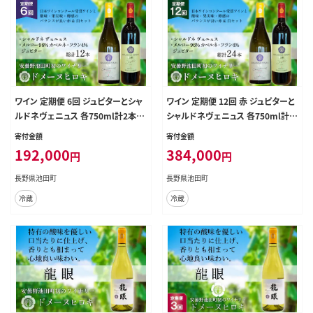
ワイン 定期便 6回 ジュピターとシャ
ワイン 定期便 12回 赤 ジュピターと
ルドネヴェニュス 各750ml計2本×
シャルドネヴェニュス 各750ml計2
6回 総計12本 [ヴィニョブル安曇野
本×12回 総計24本 [ヴィニョブル
寄付金額
寄付金額
長野県 池田町 48110820] 赤ワイン
安曇野 長野県 池田町 48110821]
192,000
384,000
円
円
白ワイン 飲み比べ ドメーヌヒロキ
赤ワイン 白ワイン 飲み比べ ドメー
ヌヒロキ
長野県池田町
長野県池田町
冷蔵
冷蔵