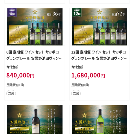
6回 定期便 ワイン セット サッポロ
12回 定期便 ワイン セット サッポロ
グランポレール 安曇野池田ヴィンヤ
グランポレール 安曇野池田ヴィンヤ
ード 6種 各750ml 総計36本 飲み比
ード 6種 各750ml 総計72本 飲み比
寄付金額
寄付金額
べ [ナチュラルマルシェ ソヨソヨ 長
べ [ナチュラルマルシェ ソヨソヨ 長
840,000
1,680,000
円
円
野県 池田町 48110877] 赤 白 赤ワ
野県 池田町 48110878] 赤 白 赤ワ
イン 白ワイン 辛口 シャルドネ
イン 白ワイン 辛口 シャルドネ
長野県池田町
長野県池田町
常温
常温