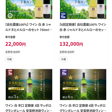
【自社農園100％】 ワイン 白 赤 シャ
【6回定期便】 自社農園100％ ワイン
ルドネとメルローのセット 750ml×
白 赤 シャルドネとメルローのセット
2本 [ヴィニョブル安曇野（ドメーヌ・
750ml×2本 6回 総計9000ml [ヴ
寄付金額
寄付金額
ヒロキ） 長野県 池田町 48110822]
ィニョブル安曇野（ドメーヌ・ヒロキ）
22,000
132,000
円
円
白ワイン 赤ワイン お酒 酒
長野県 池田町 48110824] 白ワイン
赤ワイン お酒 酒
長野県池田町
長野県池田町
冷蔵
冷蔵
ワイン 白 辛口 定期便 3回 サッポロ
ワイン 白 辛口 定期便 6回 サッポロ
グランポレール 安曇野池田ヴィンヤ
グランポレール 安曇野池田ヴィンヤ