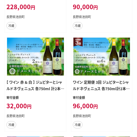
町 48110814] ワイン 赤 赤ワイン
228,000
90,000
円
円
長野県池田町
長野県池田町
冷蔵
冷蔵
【 ワイン 赤 & 白 】 ジュピターとシャ
ワイン 定期便 3回 ジュピターとシャ
ルドネヴェニュス 各750ml 計2本
ルドネヴェニュス 各750ml計2本×
[ヴィニョブル安曇野 (ドメーヌ・ヒロ
3回 総計6本 [ヴィニョブル安曇野
寄付金額
寄付金額
キ) 長野県 池田町 48110818] 赤ワ
長野県 池田町 48110819] 赤ワイン
32,000
96,000
円
円
イン 白ワイン ワインセット 飲み比べ
白ワイン 飲み比べ ドメーヌヒロキ
長野県池田町
長野県池田町
冷蔵
冷蔵