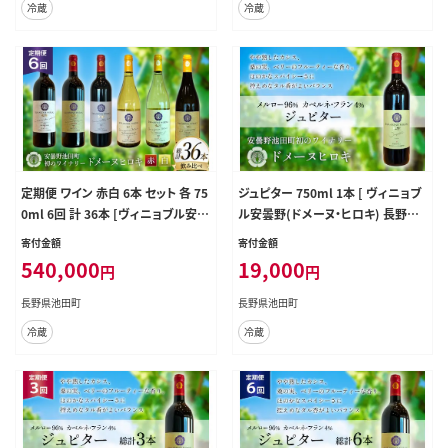
冷蔵
冷蔵
定期便 ワイン 赤白 6本 セット 各 75
ジュピター 750ml 1本 [ ヴィニョブ
0ml 6回 計 36本 [ヴィニョブル安曇
ル安曇野(ドメーヌ・ヒロキ) 長野県
野 長野県 池田町 48110765] フル
池田町 48110811] ワイン 赤 赤ワイ
寄付金額
寄付金額
ボディ 飲み比べ ワインセット 赤ワイ
ン
540,000
19,000
円
円
ン 白ワイン
長野県池田町
長野県池田町
冷蔵
冷蔵