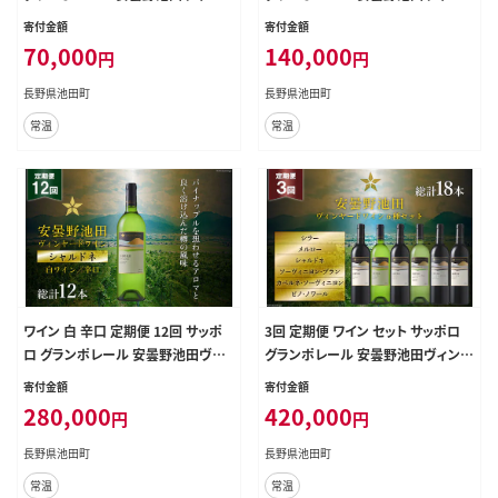
ード「シャルドネ」750ml 総計3本 白
ード「シャルドネ」750ml 総計6本 白
寄付金額
寄付金額
ワイン ギフト プレゼント 贈答 / ナチ
ワイン ギフト プレゼント 贈答 / ナチ
70,000
140,000
円
円
ュラルマルシェ ソヨソヨ / 長野県 池
ュラルマルシェ ソヨソヨ / 長野県 池
田町 [48110861]
田町 [48110862]
長野県池田町
長野県池田町
常温
常温
ワイン 白 辛口 定期便 12回 サッポ
3回 定期便 ワイン セット サッポロ
ロ グランポレール 安曇野池田ヴィ
グランポレール 安曇野池田ヴィンヤ
ンヤード「シャルドネ」750ml 総計1
ード 6種 各750ml 総計18本 飲み比
寄付金額
寄付金額
2本 白ワイン ギフト プレゼント 贈答
べ [ナチュラルマルシェ ソヨソヨ 長
280,000
420,000
円
円
/ ナチュラルマルシェ ソヨソヨ / 長
野県 池田町 48110876] 赤 白 赤ワ
野県 池田町 [48110863]
イン 白ワイン 辛口 シャルドネ
長野県池田町
長野県池田町
常温
常温