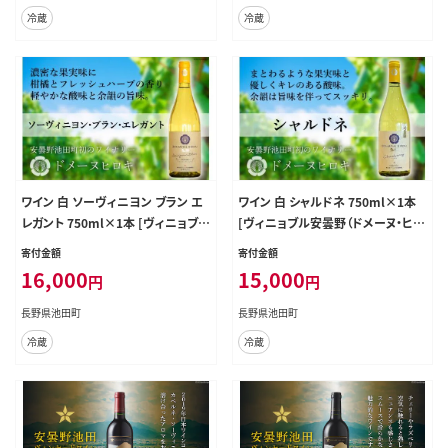
冷蔵
冷蔵
ワイン 白 ソーヴィニヨン ブラン エ
ワイン 白 シャルドネ 750ml×1本
レガント 750ml×1本 [ヴィニョブル
[ヴィニョブル安曇野（ドメーヌ・ヒロ
安曇野 長野県 池田町 48110423]
キ） 長野県 池田町 48110424] 白ワ
寄付金額
寄付金額
白ワイン お酒 酒
イン お酒 酒
16,000
15,000
円
円
長野県池田町
長野県池田町
冷蔵
冷蔵