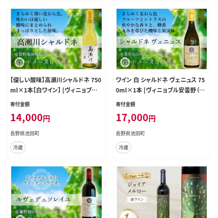
【優しい酸味】高瀬川シャルドネ 750
ワイン 白 シャルドネ ヴェニュス 75
ml×1本【白ワイン】 [ヴィニョブル
0ml×1本 [ヴィニョブル安曇野（ド
安曇野 DOMAINE HIROKI 長野県
メーヌ・ヒロキ） 長野県 池田町 4811
寄付金額
寄付金額
池田町 48110408]
0422]
14,000
17,000
円
円
長野県池田町
長野県池田町
冷蔵
冷蔵