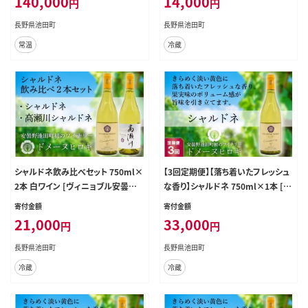
140,000
14,000
円
円
町 48110886] 赤 白 赤ワイン 白ワ
ィニヨン 辛口 長野 長野県産
イン 辛口 シャルドネ
長野県池田町
長野県池田町
常温
冷蔵
シャルドネ飲み比べセット 750ml×
【3回定期便】【落ち着いたフレッシュ
2本 白ワイン [ヴィニョブル安曇野
な香り】シャルドネ 750ml×1本 [ヴ
（ドメーヌ・ヒロキ） 長野県 池田町 4
ィニョブル安曇野（ドメーヌ・ヒロキ）
寄付金額
寄付金額
8110094] 白ワイン お酒 酒
長野県 池田町 48110154] 白ワイン
21,000
33,000
円
円
お酒 酒
長野県池田町
長野県池田町
冷蔵
冷蔵