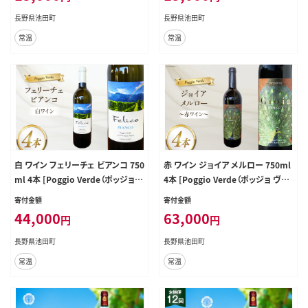
長野県池田町
長野県池田町
常温
常温
白 ワイン フェリーチェ ビアンコ 750
赤 ワイン ジョイア メルロー 750ml
ml 4本 [Poggio Verde（ポッジョ
4本 [Poggio Verde（ポッジョ ヴェ
ヴェルデ） 長野県 池田町 4811068
ルデ） 長野県 池田町 48110683] 赤
寄付金額
寄付金額
2] 白ワイン わいん 国産ぶどう使用
ワイン わいん 国産ぶどう使用 お酒
44,000
63,000
円
円
お酒 酒 アルコール
酒 アルコール
長野県池田町
長野県池田町
常温
常温