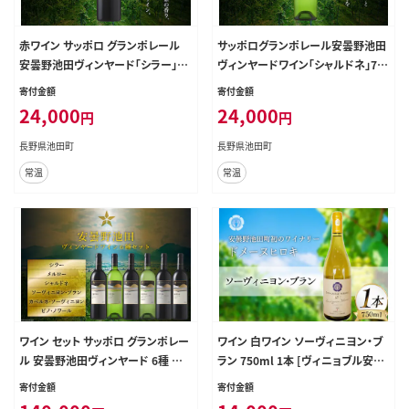
赤ワイン サッポロ グランポレール
サッポログランポレール安曇野池田
安曇野池田ヴィンヤード「シラー」75
ヴィンヤードワイン「シャルドネ」750
0ml [ナチュラルマルシェ ソヨソヨ
ml [ナチュラルマルシェ ソヨソヨ 長
寄付金額
寄付金額
長野県 池田町 48110879] 赤 ワイ
野県 池田町 48110881]
24,000
24,000
円
円
ン わいん 赤わいん フルボディ 濃厚
凝縮 お酒 酒 ふるさと納税
長野県池田町
長野県池田町
常温
常温
ワイン セット サッポロ グランポレー
ワイン 白ワイン ソーヴィニヨン・ブ
ル 安曇野池田ヴィンヤード 6種 各7
ラン 750ml 1本 [ヴィニョブル安曇
50ml×1本 計6本 飲み比べ [ナチュ
野 長野県 池田町 48110838] 白ワ
寄付金額
寄付金額
ラルマルシェ ソヨソヨ 長野県 池田
イン 白 わいん お酒 酒 Wine ソーヴ