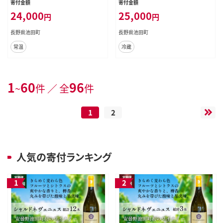
寄付金額
寄付金額
マルシェ ソヨソヨ 長野県 池田町 48
町 48110333] ワイン 白 白ワインセ
24,000
25,000
円
円
110885] 赤 ワイン フルボディ 濃厚
ット ワインセット 飲み比べ
凝縮 お酒 酒
長野県池田町
長野県池田町
常温
冷蔵
1
60
96
~
件 ／ 全
件
1
2
人気の寄付ランキング