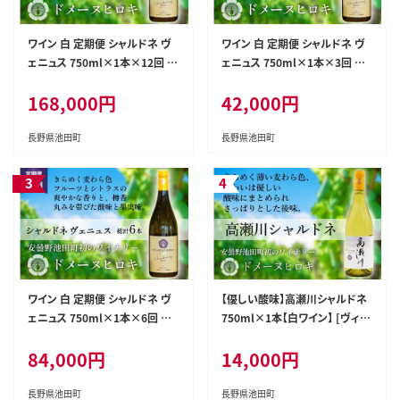
ワイン 白 定期便 シャルドネ ヴ
ワイン 白 定期便 シャルドネ ヴ
ェニュス 750ml×1本×12回 総
ェニュス 750ml×1本×3回 総
計12本 [ヴィニョブル安曇野 長
計3本 [ヴィニョブル安曇野 長野
168,000円
42,000円
野県 池田町 48110361] 白ワイ
県 池田町 48110363] 白ワイン
ン ドメーヌヒロキ
ドメーヌヒロキ
長野県池田町
長野県池田町
ワイン 白 定期便 シャルドネ ヴ
【優しい酸味】高瀬川シャルドネ
ェニュス 750ml×1本×6回 総
750ml×1本【白ワイン】 [ヴィニ
計6本 [ヴィニョブル安曇野 長野
ョブル安曇野 DOMAINE HIROK
84,000円
14,000円
県 池田町 48110362] 白ワイン
I 長野県 池田町 48110408]
ドメーヌワイン
長野県池田町
長野県池田町