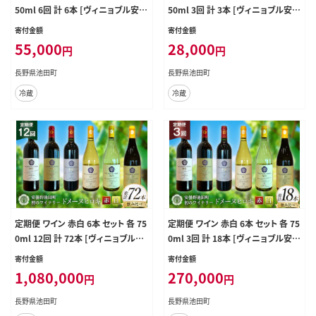
50ml 6回 計 6本 [ヴィニョブル安曇
50ml 3回 計 3本 [ヴィニョブル安曇
野 長野県 池田町 48110759] ギフト
野 長野県 池田町 48110760] ギフト
寄付金額
寄付金額
ワイン
ワイン
55,000
28,000
円
円
長野県池田町
長野県池田町
冷蔵
冷蔵
定期便 ワイン 赤白 6本 セット 各 75
定期便 ワイン 赤白 6本 セット 各 75
0ml 12回 計 72本 [ヴィニョブル安
0ml 3回 計 18本 [ヴィニョブル安曇
曇野 長野県 池田町 48110764] フ
野 長野県 池田町 48110766] フル
寄付金額
寄付金額
ルボディ 飲み比べ ワインセット 赤ワ
ボディ 飲み比べ ワインセット 赤ワイ
1,080,000
270,000
円
円
イン 白ワイン
ン 白ワイン
長野県池田町
長野県池田町