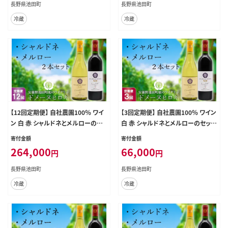
長野県池田町
長野県池田町
冷蔵
冷蔵
【12回定期便】 自社農園100％ ワイ
【3回定期便】 自社農園100％ ワイン
ン 白 赤 シャルドネとメルローのセ
白 赤 シャルドネとメルローのセット
ット 750ml×2本 12回 総計 18000
750ml×2本 3回 総計4500ml [ヴ
寄付金額
寄付金額
ml [ヴィニョブル安曇野（ドメーヌ・
ィニョブル安曇野（ドメーヌ・ヒロキ）
264,000
66,000
円
円
ヒロキ） 長野県 池田町 48110825]
長野県 池田町 48110823] 白ワイン
白ワイン 赤ワイン お酒 酒
赤ワイン お酒 酒
長野県池田町
長野県池田町
冷蔵
冷蔵