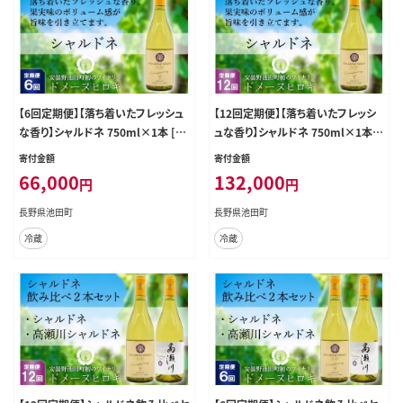
【6回定期便】【落ち着いたフレッシュ
【12回定期便】【落ち着いたフレッシ
な香り】シャルドネ 750ml×1本 [ヴ
ュな香り】シャルドネ 750ml×1本
ィニョブル安曇野（ドメーヌ・ヒロキ）
[ヴィニョブル安曇野（ドメーヌ・ヒロ
寄付金額
寄付金額
長野県 池田町 48110169] 白ワイン
キ） 長野県 池田町 48110184] 白ワ
66,000
132,000
円
円
お酒 酒
イン お酒 酒
長野県池田町
長野県池田町
冷蔵
冷蔵