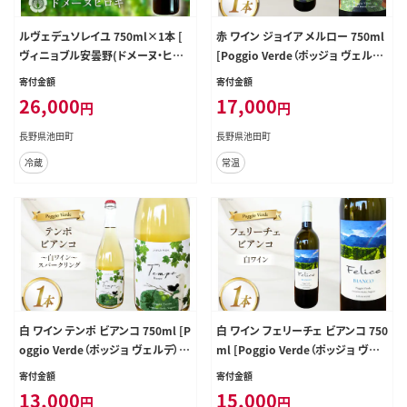
ルヴェデュソレイユ 750ml×1本 [
赤 ワイン ジョイア メルロー 750ml
ヴィニョブル安曇野(ドメーヌ・ヒロ
[Poggio Verde（ポッジョ ヴェルデ）
キ) 長野県 池田町 48110600] ワイ
長野県 池田町 48110670] 赤ワイン
寄付金額
寄付金額
ン 赤 赤ワイン
わいん 国産ぶどう使用 お酒 酒 アル
26,000
17,000
円
円
コール
長野県池田町
長野県池田町
冷蔵
常温
白 ワイン テンポ ビアンコ 750ml [P
白 ワイン フェリーチェ ビアンコ 750
oggio Verde（ポッジョ ヴェルデ）
ml [Poggio Verde（ポッジョ ヴェ
長野県 池田町 48110668] 白ワイン
ルデ） 長野県 池田町 48110669] 白
寄付金額
寄付金額
わいん スパークリング 国産ぶどう使
ワイン わいん 国産ぶどう使用 お酒
13,000
15,000
円
円
用 お酒 酒 アルコール
酒 アルコール