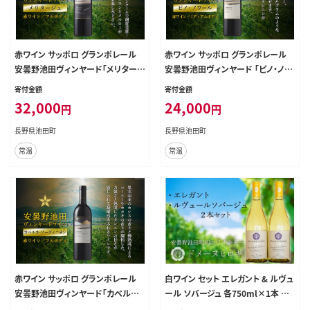
赤ワイン サッポロ グランポレール
赤ワイン サッポロ グランポレール
安曇野池田ヴィンヤード「メリタージ
安曇野池田ヴィンヤード 「ピノ・ノワ
ュ」750ml [ナチュラルマルシェ ソヨ
ール」 750ml [ナチュラルマルシェ
寄付金額
寄付金額
ソヨ 長野県 池田町 48110880] 赤
ソヨソヨ 長野県 池田町 48110884]
32,000
24,000
円
円
ワイン フルボディ 濃厚 凝縮 お酒 酒
赤 ワイン わいん 赤わいん フルボデ
ふるさと納税
ィ 濃厚 凝縮 お酒 酒 さけ
長野県池田町
長野県池田町
常温
常温
赤ワイン サッポロ グランポレール
白ワイン セット エレガント & ルヴュ
安曇野池田ヴィンヤード「カベルネ・
ール ソバージュ 各750ml×1本 計2
ソーヴィニヨン」750ml [ナチュラル
本 [ヴィニョブル安曇野 長野県 池田