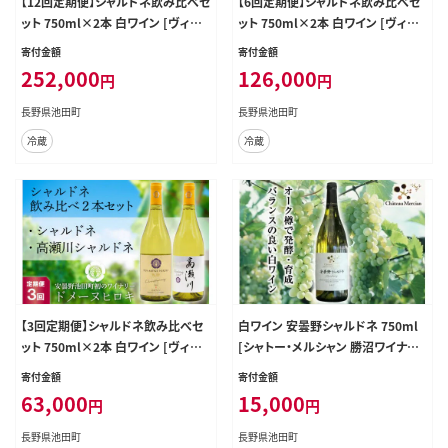
【12回定期便】シャルドネ飲み比べセ
【6回定期便】シャルドネ飲み比べセ
ット 750ml×2本 白ワイン [ヴィニ
ット 750ml×2本 白ワイン [ヴィニ
ョブル安曇野（ドメーヌ・ヒロキ） 長
ョブル安曇野（ドメーヌ・ヒロキ） 長
寄付金額
寄付金額
野県 池田町 48110190] お酒 酒
野県 池田町 48110175] お酒 酒
252,000
126,000
円
円
長野県池田町
長野県池田町
冷蔵
冷蔵
【3回定期便】シャルドネ飲み比べセ
白ワイン 安曇野シャルドネ 750ml
ット 750ml×2本 白ワイン [ヴィニ
[シャトー・メルシャン 勝沼ワイナリ
ョブル安曇野（ドメーヌ・ヒロキ） 長
ー 長野県 池田町 48110418] 白 ワ
寄付金額
寄付金額
野県 池田町 48110160] お酒 酒
イン ギフト
63,000
15,000
円
円
長野県池田町
長野県池田町