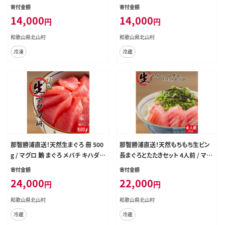
鮮 【uot808】
ロ 鮪 ビンチョウ びんちょう 魚 海鮮
寄付金額
寄付金額
海鮮丼【uot804】
14,000
14,000
円
円
和歌山県北山村
和歌山県北山村
冷凍
冷蔵
那智勝浦直送！天然生まぐろ 冊 500
那智勝浦直送！天然もちもち生ビン
g / マグロ 鮪 まぐろ メバチ キハダ
長まぐろとたたきセット 4人前 / マグ
魚 海鮮 刺身 柵 さく【uot806】
ロ 鮪 ビンチョウ びんちょう 魚 海鮮
寄付金額
寄付金額
海鮮丼【uot805】
24,000
22,000
円
円
和歌山県北山村
和歌山県北山村
冷蔵
冷蔵