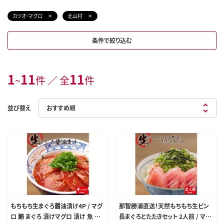
カツオ・マグロ
北山村
条件で絞り込む
1
11
11
~
件 ／ 全
件
並び替え
もちもち生まぐろ醤油漬け4P / マグ
那智勝浦直送！天然もちもち生ビン
ロ 鮪 まぐろ 漬けマグロ 漬け 魚 海
長まぐろとたたきセット 2人前 / マグ