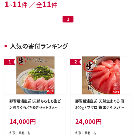
1
11
11
~
件 ／ 全
件
1
人気の寄付ランキング
那智勝浦直送！天然もちもち生ビ
那智勝浦直送！天然生まぐろ 冊
ン長まぐろとたたきセット 2人前
500g / マグロ 鮪 まぐろ メバチ
/ マグロ 鮪 ビンチョウ びんちょう
キハダ 魚 海鮮 刺身 柵 さく【uot
14,000円
24,000円
魚 海鮮 海鮮丼【uot804】
806】
和歌山県北山村
和歌山県北山村