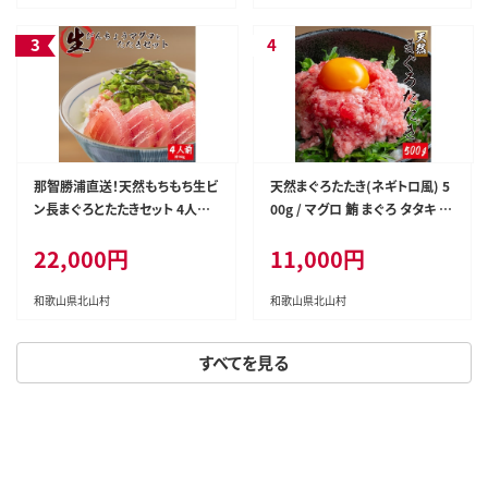
那智勝浦直送！天然もちもち生ビ
天然まぐろたたき(ネギトロ風) 5
ン長まぐろとたたきセット 4人前
00g / マグロ 鮪 まぐろ タタキ 魚
/ マグロ 鮪 ビンチョウ びんちょう
海鮮 海鮮丼【uot807】
22,000円
11,000円
魚 海鮮 海鮮丼【uot805】
和歌山県北山村
和歌山県北山村
すべてを見る