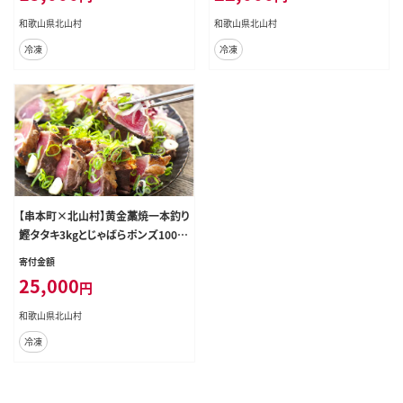
和歌山県北山村
和歌山県北山村
冷凍
冷凍
【串本町×北山村】黄金藁焼一本釣り
鰹タタキ3kgとじゃばらポンズ100m
lのセット 【1か月以内に発送】 かつ
寄付金額
おのたたき カツオタタキ わら焼き【n
25,000
円
ks101】
和歌山県北山村
冷凍