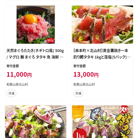
天然まぐろたたき(ネギトロ風) 500g
【串本町×北山村】黄金藁焼き一本
/ マグロ 鮪 まぐろ タタキ 魚 海鮮 海
釣り鰹タタキ 1kgと藻塩(5パック)の
鮮丼【uot807】
セット【1か月以内に発送】 かつおの
寄付金額
寄付金額
たたき カツオタタキ わら焼き【nks1
11,000
13,000
円
円
02B】
和歌山県北山村
和歌山県北山村
冷凍
冷凍