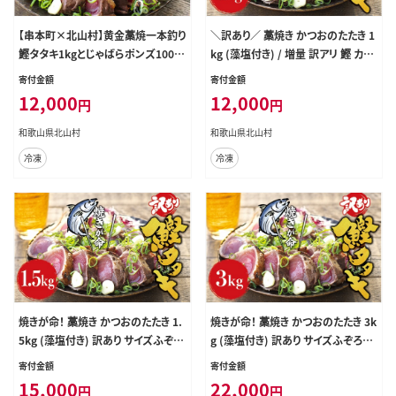
【串本町×北山村】黄金藁焼一本釣り
＼訳あり／ 藁焼き かつおのたたき 1
鰹タタキ1kgとじゃばらポンズ100m
kg (藻塩付き) / 増量 訳アリ 鰹 カツ
lのセット【1か月以内に発送】 かつお
オ タタキ カツオのたたき 鰹のたたき
寄付金額
寄付金額
のたたき カツオタタキ わら焼き【nks
わら焼き 丼 刺身【nks103B】
12,000
12,000
円
円
100C】
和歌山県北山村
和歌山県北山村
冷凍
冷凍
焼きが命！ 藁焼き かつおのたたき 1.
焼きが命！ 藁焼き かつおのたたき 3k
5kg (藻塩付き) 訳あり サイズふぞろ
g (藻塩付き) 訳あり サイズふぞろい
い / 鰹 かつお カツオのたたき 鰹の
/ 鰹 かつお カツオのたたき 鰹のたた
寄付金額
寄付金額
たたき 冷凍 真空 【nks106A】
き 冷凍 真空 【nks107A】
15,000
22,000
円
円