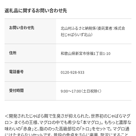
返礼品に関するお問い合わせ先
お問い合わせ先
北山村ふるさと納税係（委託業者：株式会
社じゃばらいず北山）
住所
和歌山県新宮市徐福1丁目1-10
電話番号
0120-928-933
受付時間
9:00～17:00（土日祝除く）
＜開発されたじゃばら餌で生臭さが抑えられた、世界初のじゃばらマグ
ロ＞ まぐろの王様、マグロの中でも希少な「本マグロ」。 もちっと濃厚な
味わいの「赤身」と、脂ののった高級部位の「トロ」をセットで。 マグロ通
にはたまらないセットです。 普段の食卓をさらに豪華、贅沢にすること