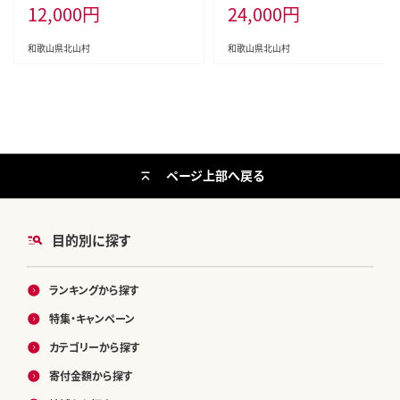
12,000
円
24,000
円
お祝い お返し 母の日 父の日 お中
お祝い お返し 母の日 父の日 お中
元 敬老の日 おつまみ 惣菜【nym1
元 敬老の日 おつまみ 惣菜【nym1
00】
03】
和歌山県北山村
和歌山県北山村
ページ上部へ戻る
目的別に探す
ランキングから探す
特集・キャンペーン
カテゴリーから探す
寄付金額から探す