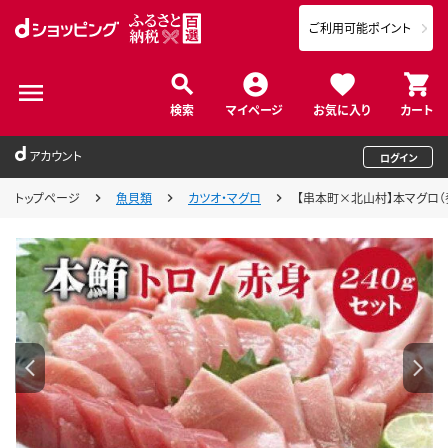
ご利用可能ポイント
検索
マイページ
お気に入り
カート
アカウント
ログイン
トップページ
魚貝類
カツオ・マグロ
【串本町×北山村】本マグロ（養殖