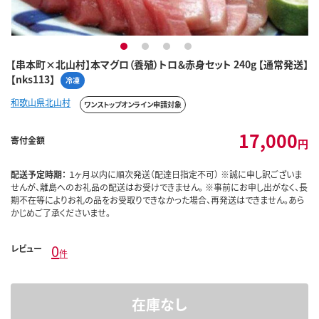
1
2
3
4
【串本町×北山村】本マグロ（養殖）トロ＆赤身セット 240g 【通常発送】
【nks113】
冷凍
和歌山県北山村
ワンストップオンライン申請対象
17,000
寄付金額
円
配送予定時期：
１ヶ月以内に順次発送（配達日指定不可） ※誠に申し訳ございま
せんが、離島へのお礼品の配送はお受けできません。 ※事前にお申し出がなく、長
期不在等によりお礼の品をお受取りできなかった場合、再発送はできません。あら
かじめご了承くださいませ。
0
レビュー
件
在庫なし