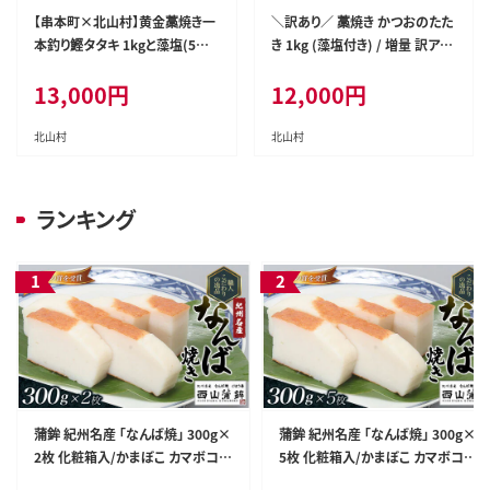
【串本町×北山村】黄金藁焼き一
＼訳あり／ 藁焼き かつおのたた
本釣り鰹タタキ 1kgと藻塩(5パ
き 1kg (藻塩付き) / 増量 訳アリ
ック)のセット【1か月以内に発
鰹 カツオ タタキ カツオのたたき
13,000
円
12,000
円
送】 かつおのたたき カツオタタ
鰹のたたき わら焼き 丼 刺身【nk
キ わら焼き【nks102B】
s103B】
北山村
北山村
ランキング
蒲鉾 紀州名産 「なんば焼」 300g×
蒲鉾 紀州名産 「なんば焼」 300g×
2枚 化粧箱入/かまぼこ カマボコ
5枚 化粧箱入/かまぼこ カマボコ
練物 ギフト 贈り物 初節句 内祝い
練物 ギフト 贈り物 初節句 内祝い