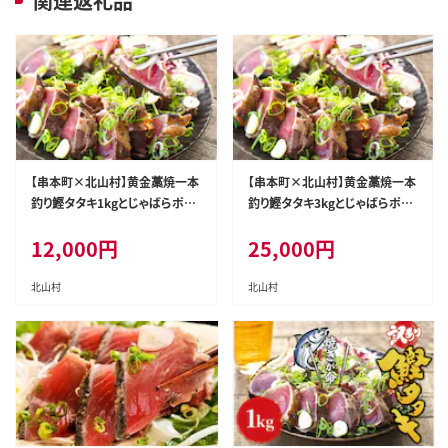
関連返礼品
【串本町×北山村】黄金藁焼一本
【串本町×北山村】黄金藁焼一本
釣り鰹タタキ1kgとじゃばらポン
釣り鰹タタキ3kgとじゃばらポン
ズ100mlのセット【1か月以内に
ズ100mlのセット 【1か月以内に
12,000
円
25,000
円
発送】 かつおのたたき カツオタ
発送】 かつおのたたき カツオタ
タキ わら焼き【nks100C】
タキ わら焼き【nks101】
北山村
北山村