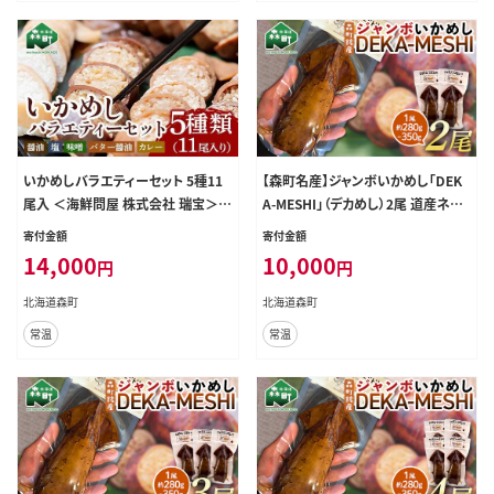
いかめしバラエティーセット 5種11
【森町名産】ジャンボいかめし「DEK
尾入 ＜海鮮問屋 株式会社 瑞宝＞
A-MESHI」（デカめし）2尾 道産ネッ
森町 ふるさと納税 いかめし 烏賊め
トミツハシ 森町 いかめし 烏賊めし
寄付金額
寄付金額
し イカ飯 惣菜 北海道 イカ 烏賊 い
イカ飯 惣菜 いか イカ 烏賊 レトルト
14,000
10,000
円
円
か レトルト 簡単調理 一人暮らし ふ
簡単調理 一人暮らし ふるさと納税
るさと納税 北海道 mr1-0703
北海道 mr1-1411
北海道森町
北海道森町
常温
常温