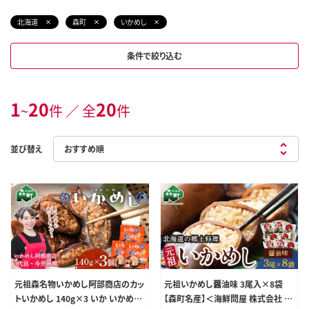
北海道
森町
いかめし
条件で絞り込む
1
20
20
~
件 ／ 全
件
並び替え
元祖森名物いかめし阿部商店のカッ
元祖いかめし醤油味 3尾入×8袋
トいかめし 140g×3 いか いかめし
【森町名産】＜海鮮問屋 株式会社 瑞