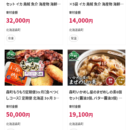
セット イカ 烏賊 魚介 海産物 海鮮
×5袋 イカ 烏賊 魚介 海産物 海鮮
食品 北海道 森町 mr1-1145
食品 北海道 森町 mr1-0737
寄付金額
寄付金額
32,000
14,000
円
円
北海道森町
北海道森町
冷凍
常温
森町もりもり定期便3ヶ月【食べつく
森町いかめし屋のまぜめしの素6個
しコース】 定期便 北海道 3ヶ月 3回
セット(醤油3個、バター醤油3個) ま
いかめし たこ レトルト 海鮮 コース
ぜめし 素 イカ 混ぜご飯 簡単調理 食
寄付金額
寄付金額
大容量 mr1-1126
品 北海道 森町 mr1-0935
50,000
19,100
円
円
北海道森町
北海道森町