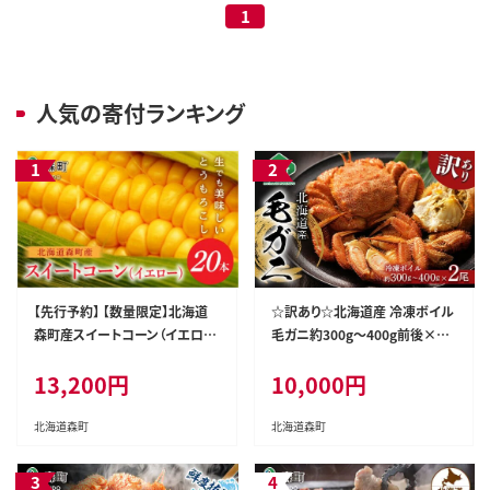
1
人気の寄付ランキング
【先行予約】 【数量限定】北海道
☆訳あり☆北海道産 冷凍ボイル
森町産スイートコーン（イエロ
毛ガニ約300g～400g前後×2
ー）20本（2026年7月上旬～9月
尾 ＜海鮮問屋 株式会社 瑞宝＞
13,200円
10,000円
中旬頃に順次お届け） とうもろ
かに カニ 蟹 ガニ がに 森町 ふ
こし トウモロコシ とうきび トウ
るさと納税 北海道 毛蟹 毛かに
キビ 野菜 やさい 北海道 たっぷ
毛ガニ 毛カニ mr1-1463
北海道森町
北海道森町
り 甘い 期間限定 ふるさと納税
森町 mr1-0146