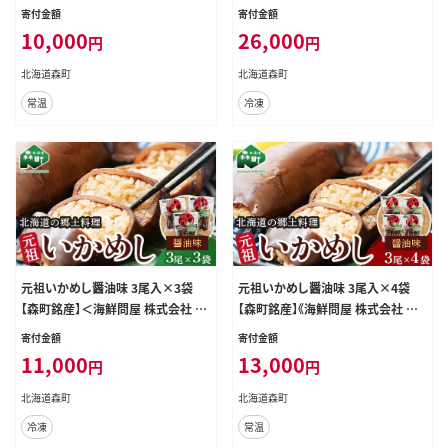
もち米 阿部商店 mr1-0899
宝＞ 森町 いかめし 醤油 イカ飯 い
寄付金額
寄付金額
か飯 加工品 惣菜 魚介類 ふるさと納
10,000
26,000
円
円
税 北海道 mr1-0558
北海道森町
北海道森町
常温
冷凍
元祖いかめし醤油味 3尾入×3袋
元祖いかめし醤油味 3尾入×4袋
【森町銘産】＜海鮮問屋 株式会社 瑞
【森町銘産】《海鮮問屋 株式会社 瑞
宝＞ 森町 いかめし 醤油 イカ飯 い
宝》 森町 いかめし 烏賊めし イカ飯
寄付金額
寄付金額
か飯 加工品 惣菜 魚介類 ふるさと納
惣菜 いか イカ 烏賊 レトルト 簡単調
11,000
13,000
円
円
税 北海道 mr1-0702
理 一人暮らし ふるさと納税 北海道
mr1-0560
北海道森町
北海道森町
冷凍
常温