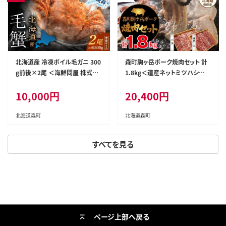
北海道産 冷凍ボイル毛ガニ 300
森町駒ヶ岳ポーク焼肉セット 計
g前後×2尾 ＜海鮮問屋 株式会
1.8kg＜道産ネットミツハシ＞
社 瑞宝＞ かに カニ 蟹 ガニ が
森町 豚肉 ロース バラ 焼肉 セッ
10,000円
20,400円
に 森町 ふるさと納税 北海道 毛
ト ふるさと納税 北海道 mr1-00
蟹 毛かに 毛ガニ 毛カニ mr1-1
17
466
北海道森町
北海道森町
すべてを見る
ページ上部へ戻る