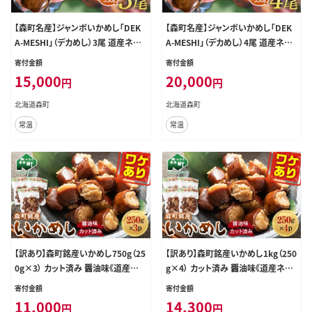
【森町名産】ジャンボいかめし「DEK
【森町名産】ジャンボいかめし「DEK
A-MESHI」（デカめし）3尾 道産ネッ
A-MESHI」（デカめし）4尾 道産ネッ
トミツハシ 森町 いかめし 烏賊めし
トミツハシ 森町 いかめし 烏賊めし
寄付金額
寄付金額
イカ飯 惣菜 いか イカ 烏賊 レトルト
イカ飯 惣菜 いか イカ 烏賊 レトルト
15,000
20,000
円
円
簡単調理 一人暮らし ふるさと納税
簡単調理 一人暮らし ふるさと納税
北海道 mr1-1412
北海道 mr1-1413
北海道森町
北海道森町
常温
常温
【訳あり】森町銘産いかめし750g（25
【訳あり】森町銘産いかめし1kg（250
0g×3） カット済み 醤油味《道産ネッ
g×4） カット済み 醤油味《道産ネッ
トミツハシ》 森町 いかめし 烏賊めし
トミツハシ》 森町 いかめし 烏賊めし
寄付金額
寄付金額
イカ飯 惣菜 いか イカ 烏賊 レトルト
イカ飯 惣菜 いか イカ 烏賊 レトルト
11,000
14,300
円
円
簡単調理 一人暮らし ふるさと納税
簡単調理 一人暮らし ふるさと納税