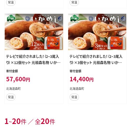
常温
常温
テレビで紹介されました！（2~3尾入
テレビで紹介されました！（2~3尾入
り）×12個セット 元祖森名物 いかめ
り）×3個セット 元祖森名物 いかめ
し レトルト ＜阿部商店＞ 常温 烏賊
し レトルト ＜阿部商店＞ 常温 烏賊
寄付金額
寄付金額
めし イカ飯 駅弁 森駅 いか イカ 烏
めし イカ飯 駅弁 森駅 いか イカ 烏
57,600
14,400
円
円
賊 もち米 おこわ 簡単調理 一人暮ら
賊 もち米 おこわ 簡単調理 一人暮ら
し 惣菜 おつまみ 肴 おかず お土産
し 惣菜 おつまみ 肴 おかず お土産
北海道森町
北海道森町
ご飯 ごはん 北海道 激レアさん mr1-
ご飯 ごはん 北海道 激レアさん mr1-
常温
常温
0223
0222
1
20
20
~
件 ／ 全
件