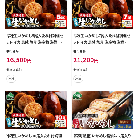
冷凍生いかめし5尾入たれ付調理セ
冷凍生いかめし7尾入たれ付調理セ
ット イカ 烏賊 魚介 海産物 海鮮 食
ット イカ 烏賊 魚介 海産物 海鮮 食
品 北海道 森町 mr1-0933
品 北海道 森町 mr1-1144
寄付金額
寄付金額
16,500
21,200
円
円
北海道森町
北海道森町
冷凍
冷凍
冷凍生いかめし10尾入たれ付調理
【森町銘産】いかめし醤油味 2尾入り