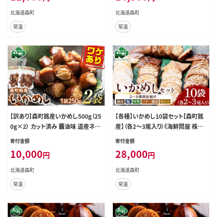
北海道 mr1-0936
北海道 mr1-0699
北海道森町
北海道森町
常温
常温
【訳あり】森町銘産いかめし500g（25
【各種】いかめし10袋セット【森町銘
0g×2） カット済み 醤油味 道産ネッ
産】（各2～3尾入り）《海鮮問屋 株式
トミツハシ 森町 いかめし 烏賊めし
会社 瑞宝》 森町 いかめし 烏賊めし
寄付金額
寄付金額
イカ飯 惣菜 いか イカ 烏賊 レトルト
イカ飯 惣菜 いか イカ 烏賊 レトルト
10,000
28,000
円
円
簡単調理 一人暮らし ふるさと納税
簡単調理 一人暮らし ふるさと納税
北海道 mr1-0979
北海道 mr1-0704
北海道森町
北海道森町
常温
常温