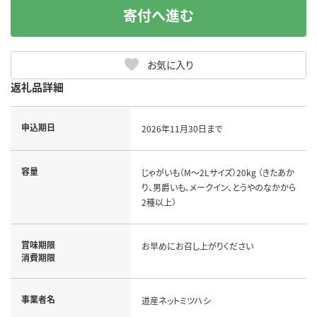
寄付へ進む
お気に入り
返礼品詳細
申込期日
2026年11月30日まで
容量
じゃがいも（M～2Lサイズ）20kg （きたあか
り、男爵いも、メークイン、とうやのなかから
2種以上）
賞味期限
お早めにお召し上がりください
消費期限
事業者名
道産ネットミツハシ