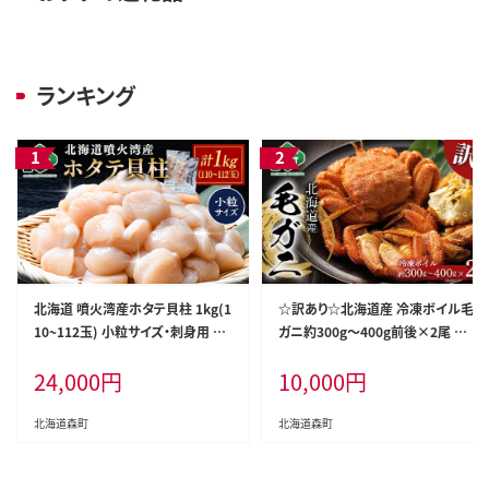
ランキング
北海道 噴火湾産ホタテ貝柱 1kg(1
☆訳あり☆北海道産 冷凍ボイル毛
10~112玉) 小粒サイズ・刺身用 海
ガニ約300g～400g前後×2尾 ＜
鮮丼 森町 魚貝類 帆立 ホタテ ほた
海鮮問屋 株式会社 瑞宝＞ かに カ
24,000
円
10,000
円
て 魚介類 貝 北海道 刺身 海鮮 1kg
ニ 蟹 ガニ がに 森町 ふるさと納税
mr1-1332
北海道 毛蟹 毛かに 毛ガニ 毛カニ
mr1-1463
北海道森町
北海道森町