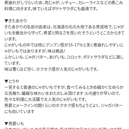
煮崩れがしづらいため、肉じゃが、シチュー、カレーライスなどの煮こみ
料理に向きます。味でいえばポテトサラダにも最適です。
▼きたあかり
きたあかりの名前の由来は、北海道の北の大地である育成地で、じゃが
いもを線虫から守って、希望と明るさを見いだそうというところからきて
います。
じゃがいもの中では特にデンプン質が16-17％と多く煮崩れしやすいじ
ゃがいもではありますが、味は絶品！
ふかしいも、じゃがバター、あげいも、コロッケ、ポテトサラダなどに適し
ています。
味は驚くほど甘く、ホクホク感が人気のじゃがいもです。
▼とうや
一見すると普通のじゃがいもですが、食べてみるときめ細かくなめらか
な舌触り、繊細な味わいをおたのしみ頂けます 火の通りが早いので、
色々な料理に大活躍で大人気のじゃがいもです。
男爵とメークインの間くらいのホクホク感もちょうどよく、ジャガバター
にも向いています
▼男爵いも