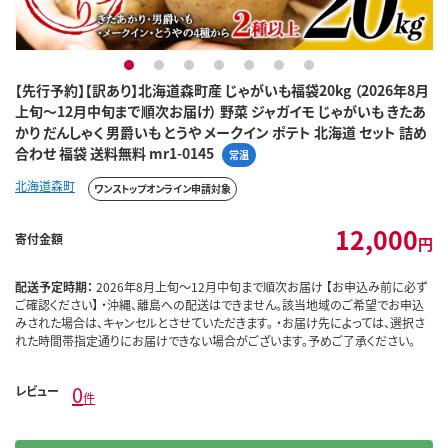
1
2
3
4
5
6
7
【先行予約】【訳あり】北海道森町産 じゃがいも福袋20kg （2026年8月
上旬～12月中旬まで順次お届け） 野菜 ジャガイモ じゃがいも きたあ
かり だんしゃく 男爵いも とうや メークイン ポテト 北海道 セット 詰め
合わせ 福袋 送料無料 mr1-0145
常温
北海道森町
ワンストップオンライン申請対象
12,000
寄付金額
円
配送予定時期：
2026年8月上旬～12月中旬まで順次お届け 【お申込み前に必ず
ご確認ください】 ・沖縄、離島への配送はできません。該当地域のご希望でお申込
みされた場合は、キャンセルとさせていただきます。 ・お届け先によっては、選択さ
れた時間帯指定通りにお届けできない場合がございます。予めご了承ください。
0
レビュー
件