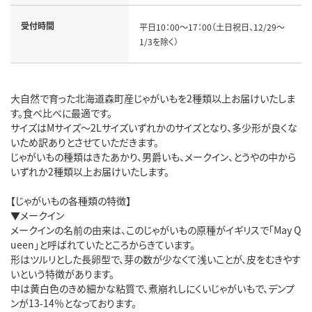
受付時間
平日10：00～17：00（土日祝日、12/29～
1/3を除く）
大自然で育った北海道森町産じゃがいもを2種類以上お届けいたしま
す。食べ比べに最適です。
サイズはMサイズ～2Lサイズいずれかのサイズとなり、多少形が良くな
いため訳ありとさせていただきます。
じゃがいもの種類はきたあかり、男爵いも、メークイン、とうやの中から
いずれか2種類以上お届けいたします。
【じゃがいもの各種類の特徴】
▼メークイン
メークインの名前の由来は、このじゃがいもの原種がイギリスで「May Q
ueen」と呼ばれていたところからきています。
形はツルリとした長卵型で、芽の数が少なくて浅いことが、皮をむきやす
いという特徴があります。
中は黄白色のきめ細かな粘質で、煮崩れしにくいじゃがいもで、デンプ
ンが13-14％となっております。