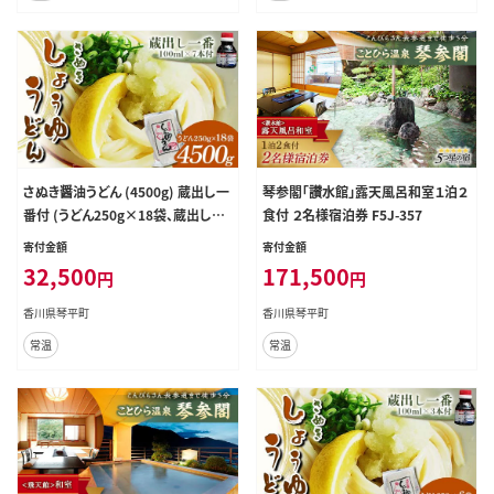
さぬき醤油うどん (4500g) 蔵出し一
琴参閣「讃水館」露天風呂和室１泊２
番付 (うどん250g×18袋、蔵出し一
食付 ２名様宿泊券 F5J-357
番100ml×7本) セット 詰合せ さぬ
寄付金額
寄付金額
きうどん 讃岐 うどん ぶっかけ だし
32,500
171,500
円
円
醤油 麺 名物 ご当地 グルメ 食品 四
国 F5J-334
香川県琴平町
香川県琴平町
常温
常温