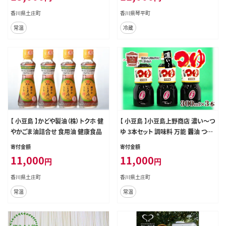
香川県土庄町
香川県琴平町
常温
冷蔵
【 小豆島 】かどや製油（株）トクホ 健
【 小豆島 】小豆島上野商店 濃い～つ
やかごま油詰合せ 食用油 健康食品
ゆ 3本セット 調味料 万能 醤油 つゆ
濃いめ 濃い目 天つゆ 煮物 鍋 香川
寄付金額
寄付金額
香川県 土庄 土庄町
11,000
11,000
円
円
香川県土庄町
香川県土庄町
常温
常温