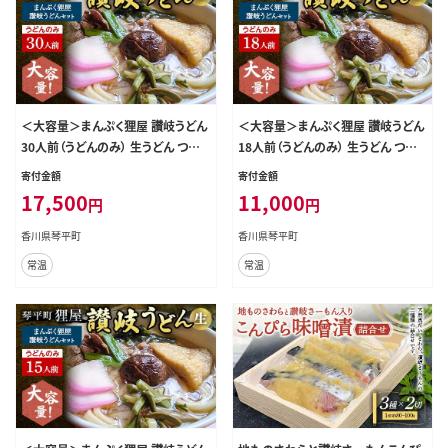
＜大容量＞まんぷく狸屋 讃岐うどん
＜大容量＞まんぷく狸屋 讃岐うどん
30人前（うどんのみ） 生うどん つゆ
18人前（うどんのみ） 生うどん つゆ
うどん 本場 讃岐 讃岐うどん さぬき
うどん 本場 讃岐 讃岐うどん さぬき
寄付金額
寄付金額
うどん ご当地 グルメ 名産品 食品 四
うどん ご当地 グルメ 名産品 食品 四
17,500
11,000
円
円
国 F5J-207
国 F5J-208
香川県琴平町
香川県琴平町
常温
常温