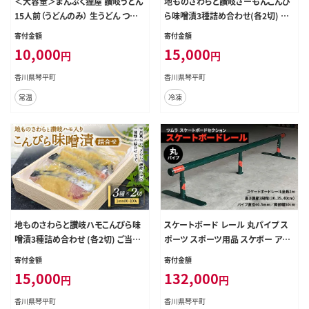
＜大容量＞まんぷく狸屋 讃岐うどん
地ものさわらと讃岐さーもんこんぴ
15人前（うどんのみ） 生うどん つゆ
ら味噌漬3種詰め合わせ(各2切) ご
うどん 本場 讃岐 讃岐うどん さぬき
当地 天然真だい さわら 讃岐さーも
寄付金額
寄付金額
うどん ご当地 グルメ 名産品 食品 四
ん こんぴら味噌 味噌漬け 食べ比べ
10,000
15,000
円
円
国 F5J-209
セット 詰合せ 魚 鯛 サーモン おかず
おつまみ 肴 名産 四国 F5J-401
香川県琴平町
香川県琴平町
常温
冷凍
地ものさわらと讃岐ハモこんぴら味
スケートボード レール 丸パイプ ス
噌漬3種詰め合わせ (各2切) ご当地
ポーツ スポーツ用品 スケボー アウ
天然真だい さわら 讃岐ハモ こんぴ
トドア F5J-192
寄付金額
寄付金額
ら味噌 味噌漬け 食べ比べ セット 詰
15,000
132,000
円
円
合せ 魚 鯛 ハモ 鱧 おかず おつまみ
肴 食品 名産 四国 F5J-402
香川県琴平町
香川県琴平町