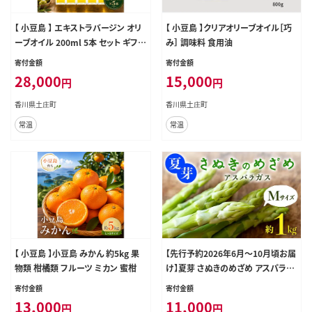
【 小豆島 】 エキストラバージン オリ
【 小豆島 】クリアオリーブオイル［巧
ーブオイル 200ml 5本 セット ギフト
み］ 調味料 食用油
贈答用 詰め合わせ 食用油 パスタ サ
寄付金額
寄付金額
ラダ ドレッシング 揚げ物 調味料 ス
28,000
15,000
円
円
ペイン 土庄町
香川県土庄町
香川県土庄町
常温
常温
【 小豆島 】小豆島 みかん 約5kg 果
【先行予約2026年6月～10月頃お届
物類 柑橘類 フルーツ ミカン 蜜柑
け】夏芽 さぬきのめざめ アスパラガ
ス Mサイズ 約1kg F5J-770
寄付金額
寄付金額
13,000
11,000
円
円