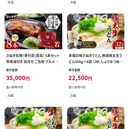
常温
冷蔵
さぬき名物！骨付鳥(若鳥) 8本セット
本場の味さぬきうどん 熟成極太生う
専用油付き 詰合せ ご当地 グルメ 名
どん500g×8袋 つゆ、しょうゆつゆ付
産 名物 骨付鳥 骨付き鳥 チキン 鶏
F5J-162
寄付金額
寄付金額
肉 鶏 とり 肉 焼き鳥 さぬき 讃岐 国
35,000
22,500
円
円
産 おつまみ チキン 四国 香川 琴平
田中屋 F5J-599
香川県琴平町
香川県琴平町
冷蔵
冷蔵