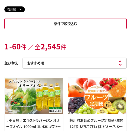
香川県
条件で絞り込む
1
60
2,545
~
件 ／ 全
件
並び替え
【 小豆島 】 エキストラバージン オリ
綾川町お勧めフルーツ定期便（年間
ーブオイル 1000ml 1L 4本 ギフト
12回） いちご びわ 桃 ピオーネ シャ