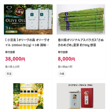
【 小豆島 】オリーヴの森 オリーヴオ
香川県オリジナルアスパラガス「さぬ
イル 1000ml（912g）×3本 調味料
きのめざめ」夏芽 約700g 野菜
オリーブオイル 食用油 エキストラバ
寄付金額
寄付金額
ージン エクストラバージン おりーぶ
38,000
8,000
円
円
おいる おいる オリーブ油 油 調味料
食用油 ヘルシー 健康 香川 香川県
香川県土庄町
香川県綾川町
土庄 土庄町
常温
冷蔵