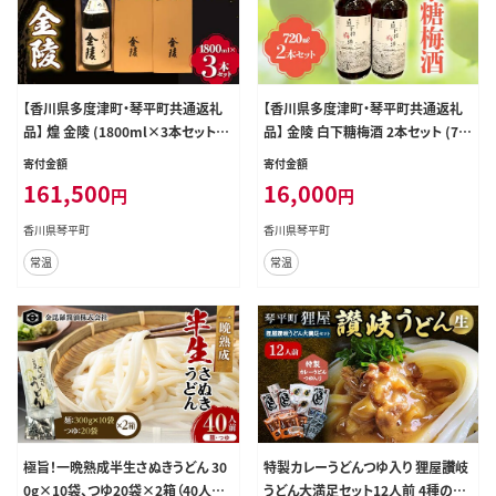
【香川県多度津町・琴平町共通返礼
【香川県多度津町・琴平町共通返礼
品】 煌 金陵 (1800ml×3本セット)
品】 金陵 白下糖梅酒 2本セット (72
辛口 日本酒 地酒 金陵 大吟醸 吟醸
0ml×2) 梅酒 果実酒 白下糖 梅 リ
寄付金額
寄付金額
純米 純米酒 酒 お酒 アルコール ご
キュール うめ酒 地酒 酒 アルコール
161,500
16,000
円
円
当地 晩酌 ギフト 贈り物 四国 F5J-8
セット ギフト 贈り物 四国 F5J-896
91
香川県琴平町
香川県琴平町
常温
常温
極旨！一晩熟成半生さぬきうどん 30
特製カレーうどんつゆ入り 狸屋讃岐
0g×10袋、つゆ20袋×2箱（40人前）
うどん大満足セット12人前 4種のつ