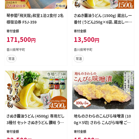
琴参閣「飛天館」和室１泊２食付 2名
さぬき醤油うどん (1500g) 蔵出し一
様宿泊券 F5J-359
番付 (うどん250g×6袋、蔵出し一番
100ml×3本) セット 詰合せ さぬき
寄付金額
寄付金額
うどん 讃岐 うどん ぶっかけ だし醤
171,500
13,500
円
円
油 麺 名物 ご当地 グルメ 食品 四国
F5J-332
香川県琴平町
香川県琴平町
常温
常温
さぬき醤油うどん (4500g) 専用だし
地ものさわらのこんぴら味噌漬 (10
3種付 セット さぬきうどん 讃岐 うど
0g×5切) さわら こんぴら味噌 ご当
ん ぶっかけ 釜揚げ 釜玉 だし だし
地 魚 味噌漬け みそ漬け おかず お
寄付金額
寄付金額
醤油 麺 名物 ご当地 グルメ 食品 四
つまみ 肴 ご当地 食品 名産 四国 F5