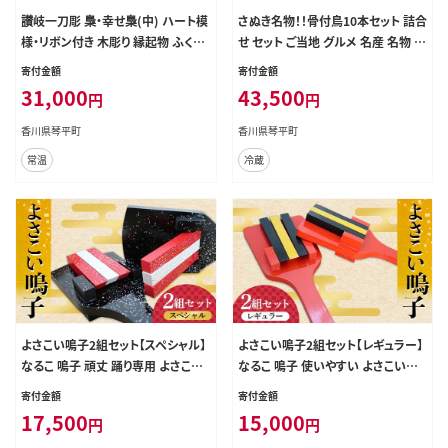
讃岐一刀彫 梟・幸せ梟(中) ハート模
さぬき名物！！骨付鳥10本セット 詰合
様・リボン付き 木彫り 縁起物 ふくろ
せ セット ご当地 グルメ 名産 名物 骨
う フクロウ 梟 シマ梟 置物 置き物 イ
付鳥 骨付き チキン 鶏肉 鶏 とり 肉
寄付金額
寄付金額
ンテリア 動物 ギフト 贈り物 名産 四
焼き鳥 さぬき 讃岐 国産 おつまみ お
31,000
43,500
円
円
国 F5J-675
かず 四国 F5J-533
香川県琴平町
香川県琴平町
常温
冷蔵
よさこい鳴子2組セット【スペシャル】
よさこい鳴子2組セット【レギュラー】
なるこ 鳴子 頑丈 踊り専用 よさこい
なるこ 鳴子 使いやすい よさこいソ
ソーラン 四国 F5J-531
ーラン 高知産ヒノキ 四国 F5J-530
寄付金額
寄付金額
17,500
15,000
円
円