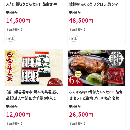
人前) 讃岐うどん セット 詰合せ 半生
縁起物 ふくろう フクロウ 梟 シマ梟
うどん 讃岐 さぬきうどん つゆ付き し
置物 置き物 インテリア 動物 ギフト
寄付金額
寄付金額
ょうゆ つゆ 麺 うどんつゆ 食品 名産
贈り物 名産 四国 F5J-455
14,500
48,500
円
円
品 グルメ 四国 F5J-348
香川県琴平町
香川県琴平町
常温
常温
【香川県善通寺市・琴平町共通返礼
さぬき名物！！骨付鳥６本セット 詰合
品】灸まん本舗 田舎羊羹 6本入 2箱
せ セット ご当地 グルメ 名産 名物 骨
セット 和菓子 セット 詰合せ ようかん
付鳥 骨付き チキン 鶏肉 鶏 とり 肉
寄付金額
寄付金額
羊羹 小豆 ゆず 抹茶 ご当地 スイー
焼き鳥 さぬき 讃岐 国産 おつまみ お
12,000
26,500
円
円
ツ 菓子 ギフト 贈り物 四国 F5J-469
かず 四国 F5J-380
香川県琴平町
香川県琴平町