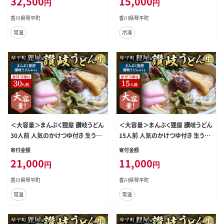
32,500
15,000
円
円
国 F5J-331
J-400
香川県琴平町
香川県琴平町
常温
冷凍
＜大容量＞まんぷく狸屋 讃岐うどん
＜大容量＞まんぷく狸屋 讃岐うどん
30人前 人気のかけつゆ付き 生うど
15人前 人気のかけつゆ付き 生うど
ん つゆ うどん 本場 讃岐 讃岐うどん
ん つゆ うどん 本場 讃岐 讃岐うどん
寄付金額
寄付金額
さぬきうどん ご当地 グルメ 名産品
さぬきうどん ご当地 グルメ 名産品
21,000
11,000
円
円
食品 四国 F5J-205
食品 四国 F5J-206
香川県琴平町
香川県琴平町
常温
常温