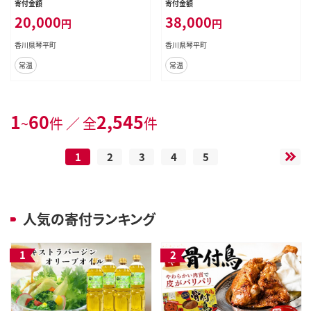
寄付金額
寄付金額
20,000
38,000
円
円
香川県琴平町
香川県琴平町
常温
常温
1
60
2,545
~
件 ／ 全
件
1
2
3
4
5
人気の寄付ランキング