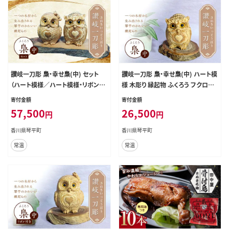
讃岐一刀彫 梟・幸せ梟(中) セット
讃岐一刀彫 梟・幸せ梟(中) ハート模
（ハート模様／ハート模様・リボン付
様 木彫り 縁起物 ふくろう フクロウ
き） 木彫り 縁起物 ふくろう フクロウ
梟 シマ梟 置物 置き物 インテリア 動
寄付金額
寄付金額
梟 シマ梟 置物 置き物 インテリア 動
物 ギフト 贈り物 名産 四国 F5J-674
57,500
26,500
円
円
物 ギフト 贈り物 名産 四国 F5J-676
香川県琴平町
香川県琴平町
常温
常温