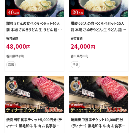
讃岐うどんの食べくらべセット40人
讃岐うどんの食べくらべセット20人
前 本場 さぬきうどん 生 うどん 麺 生
前 本場 さぬきうどん 生 うどん 麺 生
麺 食べ比べ 釜玉うどん ぶっかけう
麺 食べ比べ ぶっかけ 釜揚げ つゆ
寄付金額
寄付金額
どん 釜揚げ うどんつゆ つゆ かけつ
うどんつゆ かけつゆ 食品 名産品 ギ
48,000
24,000
円
円
ゆ めんつゆ 生しょうゆ 醤油 食品 名
フト 贈り物 四国 F5J-353
産品 四国 F5J-199
香川県琴平町
香川県琴平町
常温
常温
焼肉田中食事チケット5,000円分（デ
焼肉田中食事チケット10,000円分
ィナー） 黒毛和牛 牛肉 お食事券 ギ
（ディナー） 黒毛和牛 牛肉 お食事券
フト 四国 F5J-481
ギフト 四国 F5J-480