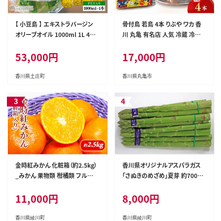
【 小豆島 】 エキストラバージン
骨付鳥 若鳥 4本 りぶや ワカ 香
オリーブオイル 1000ml 1L 4本
川 丸亀 有名店 人気 冷蔵 冷凍
ギフト 贈答用 詰め合わせ 食用
からあげ ランキング スパイス 骨
53,000円
17,000円
油 パスタ サラダ ドレッシング 調
付鶏 骨付き鳥 チキン ローストチ
味料 土庄町
キン チキンレッグ 鶏肉 鳥肉 とり
にく 肉 通販 お取り寄せ グルメ
香川県土庄町
香川県丸亀市
個包装 小分け 送料無料 香川県
丸亀市 オンリーワン
金時紅みかん 化粧箱（約2.5kg）
香川県オリジナルアスパラガス
_みかん 果物類 柑橘類 フルー
「さぬきのめざめ」夏芽 約700g
ツ ミカン 蜜柑 くだもの
野菜
11,000円
8,000円
香川県綾川町
香川県綾川町