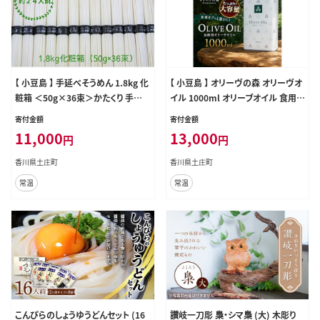
【 小豆島 】 手延べそうめん 1.8kg 化
【 小豆島 】 オリーヴの森 オリーヴオ
粧箱 ＜50g×36束＞かたくり 手延
イル 1000ml オリーブオイル 食用
べ 手延 手延素麺 そうめん 素麺 麺
油 パスタ サラダ ドレッシング 揚げ
寄付金額
寄付金額
麺類 めん 国産 香川 香川県 土庄 土
物 業務用 缶 調味料 土庄町
11,000
13,000
円
円
庄町
香川県土庄町
香川県土庄町
常温
常温
こんぴらのしょうゆうどんセット (16
讃岐一刀彫 梟・シマ梟 (大) 木彫り