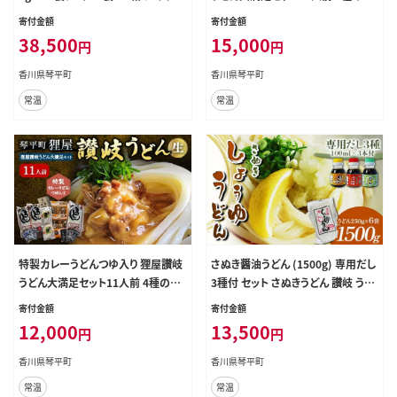
F5J-166
ゆ付き 詰合せ 生うどん カレー つゆ
寄付金額
寄付金額
うどん 本場 讃岐 讃岐うどん さぬき
38,500
15,000
円
円
うどん ご当地 グルメ 名産品 食品 四
国 F5J-201
香川県琴平町
香川県琴平町
常温
常温
特製カレーうどんつゆ入り 狸屋讃岐
さぬき醤油うどん (1500g) 専用だし
うどん大満足セット11人前 4種のつ
3種付 セット さぬきうどん 讃岐 うど
ゆ付き 詰合せ 生うどん カレー つゆ
ん ぶっかけ 釜揚げ 釜玉 だし だし
寄付金額
寄付金額
うどん 本場 讃岐 讃岐うどん さぬき
醤油 麺 名物 ご当地 グルメ 食品 四
12,000
13,500
円
円
うどん ご当地 グルメ 名産品 食品 四
国 F5J-333
国 F5J-202
香川県琴平町
香川県琴平町
常温
常温