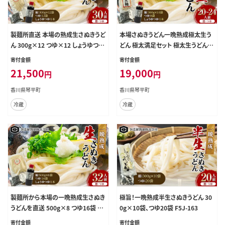
製麺所直送 本場の熟成生さぬきうど
本場さぬきうどん一晩熟成極太生う
ん 300g×12 つゆ×12 しょうゆつゆ
どん 極太満足セット 極太生うどん30
1本 約30人前 F5J-161
0g×10袋、つゆ20ml×8、しょうゆう
寄付金額
寄付金額
どんつゆ200ｍl 1本 F5J-160
21,500
19,000
円
円
香川県琴平町
香川県琴平町
冷蔵
冷蔵
製麺所から本場の一晩熟成生さぬき
極旨！一晩熟成半生さぬきうどん 30
うどんを直送 500g×8 つゆ16袋 し
0g×10袋、つゆ20袋 F5J-163
ょうゆつゆ1本 32人前 F5J-158
寄付金額
寄付金額