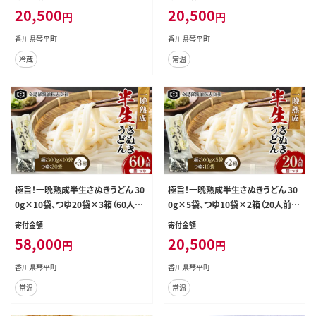
20,500
20,500
円
円
香川県琴平町
香川県琴平町
冷蔵
常温
極旨！一晩熟成半生さぬきうどん 30
極旨！一晩熟成半生さぬきうどん 30
0g×10袋、つゆ20袋×3箱（60人前）
0g×5袋、つゆ10袋×2箱（20人前）
F5J-167
F5J-164
寄付金額
寄付金額
58,000
20,500
円
円
香川県琴平町
香川県琴平町
常温
常温