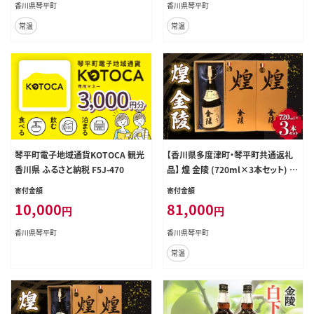
香川県琴平町
香川県琴平町
常温
常温
琴平町電子地域通貨KOTOCA 観光
【香川県多度津町・琴平町共通返礼
香川県 ふるさと納税 F5J-470
品】 煌 金陵 (720ml×3本セット) 辛
口 日本酒 地酒 金陵 大吟醸 吟醸 晩
寄付金額
寄付金額
酌 ご当地 純米 純米酒 酒 お酒 アル
10,000
81,000
円
円
コール ギフト 贈り物 四国 F5J-890
香川県琴平町
香川県琴平町
常温