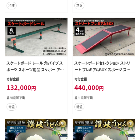
冷凍
常温
スケートボード レール 角パイプ ス
スケートボードセレクション ストリ
ポーツ スポーツ用品 スケボー アウ
ート プレミアムBOX スポーツ スポ
トドア F5J-193
ーツ用品 スケボー アウトドア BOX
寄付金額
寄付金額
F5J-194
132,000
440,000
円
円
香川県琴平町
香川県琴平町
常温
常温