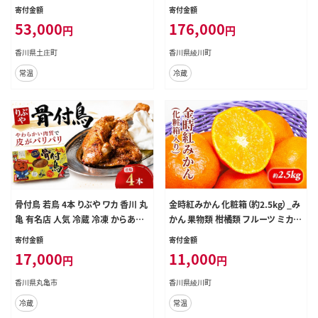
贈答用 詰め合わせ 食用油 パスタ サ
インマスカット デコポン 柿 キウイ 1
寄付金額
寄付金額
ラダ ドレッシング 調味料 土庄町
2
53,000
176,000
円
円
香川県土庄町
香川県綾川町
常温
冷蔵
骨付鳥 若鳥 4本 りぶや ワカ 香川 丸
金時紅みかん 化粧箱（約2.5kg）_み
亀 有名店 人気 冷蔵 冷凍 からあげ
かん 果物類 柑橘類 フルーツ ミカン
ランキング スパイス 骨付鶏 骨付き
蜜柑 くだもの
寄付金額
寄付金額
鳥 チキン ローストチキン チキンレッ
17,000
11,000
円
円
グ 鶏肉 鳥肉 とりにく 肉 通販 お取り
寄せ グルメ 個包装 小分け 送料無料
香川県丸亀市
香川県綾川町
香川県 丸亀市 オンリーワン
冷蔵
常温