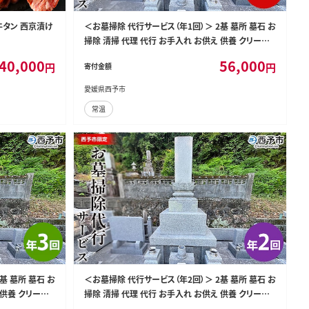
牛タン 西京漬け
＜お墓掃除 代行サービス（年1回）＞ 2基 墓所 墓石 お
掃除 清掃 代理 代行 お手入れ お供え 供養 クリーン
花立 線香台 水鉢 雑草取り お墓参り お手入れ 徳山石
40,000
56,000
円
円
寄付金額
材 愛媛県 西予市
愛媛県西予市
常温
基 墓所 墓石 お
＜お墓掃除 代行サービス（年2回）＞ 2基 墓所 墓石 お
 供養 クリーン
掃除 清掃 代理 代行 お手入れ お供え 供養 クリーン
お手入れ 徳山石
花立 線香台 水鉢 雑草取り お墓参り お手入れ 徳山石