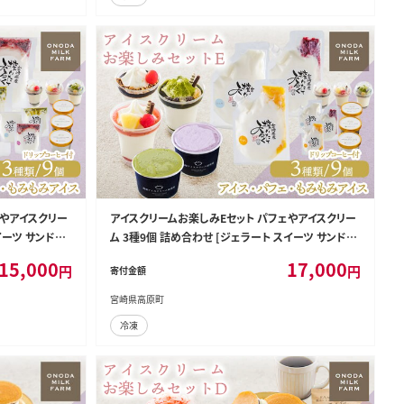
ェやアイスクリー
アイスクリームお楽しみEセット パフェやアイスクリー
イーツ サンドア
ム 3種9個 詰め合わせ [ジェラート スイーツ サンドア
 FARM] TF0
イス ONODA MILK FARM] TF0824-P00023
15,000
17,000
円
円
寄付金額
宮崎県高原町
冷凍