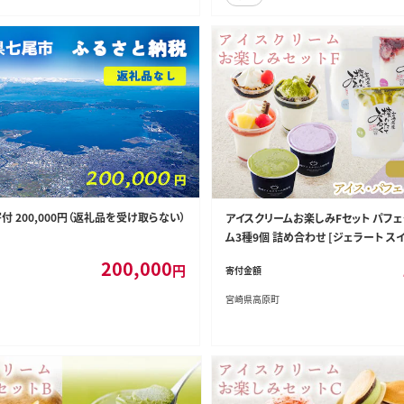
 200,000円（返礼品を受け取らない）
アイスクリームお楽しみFセット パフ
ム3種9個 詰め合わせ [ジェラート ス
イス アイスサンド パフェ ONODA MILK
200,000
円
寄付金額
825-P00023
宮崎県高原町