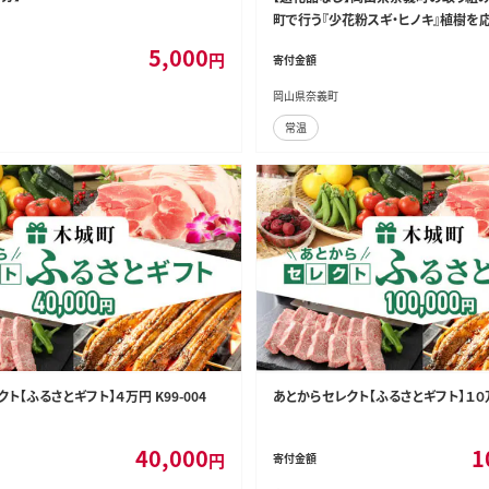
町で行う『少花粉スギ・ヒノキ』植樹を
皆さまからの温かいご支援をよろしく
5,000
円
寄付金額
す。 寄附のみ 岡山県 奈義町 寄附 応
岡山県奈義町
常温
ト【ふるさとギフト】４万円 K99-004
あとからセレクト【ふるさとギフト】１０万円
40,000
1
円
寄付金額