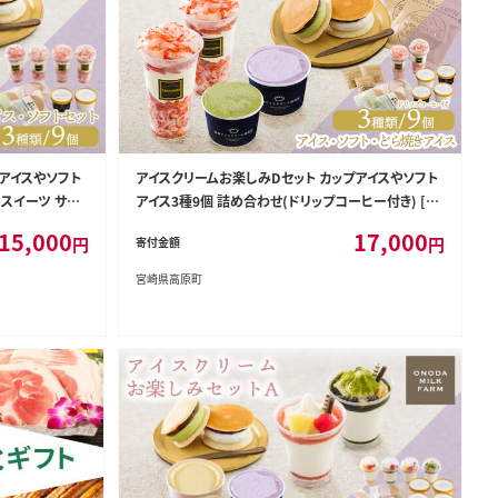
プアイスやソフト
アイスクリームお楽しみDセット カップアイスやソフト
 スイーツ サン
アイス3種9個 詰め合わせ(ドリップコーヒー付き) [ジ
ILK FARM]
ェラート スイーツ サンドアイス アイスサンド ONODA
15,000
17,000
円
円
寄付金額
MILK FARM] TF0727-P00023
宮崎県高原町