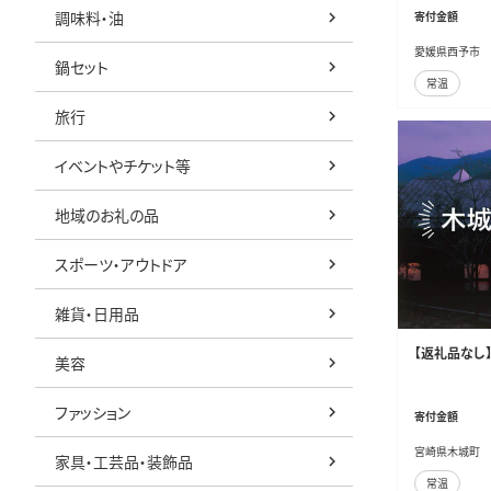
調味料・油
寄付金額
材 愛媛県 西
愛媛県西予市
鍋セット
常温
旅行
イベントやチケット等
地域のお礼の品
スポーツ・アウトドア
雑貨・日用品
【返礼品なし】
美容
ファッション
寄付金額
宮崎県木城町
家具・工芸品・装飾品
常温