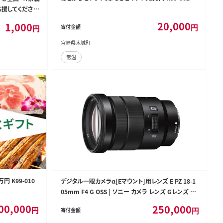
応援してくださる
お願いいたしま
20,000
1,000
円
円
寄付金額
援
宮崎県木城町
常温
 K99-010
デジタル一眼カメラα[Eマウント]用レンズ E PZ 18-1
05mm F4 G OSS | ソニー カメラ レンズ Gレンズ 一
眼 交換レンズ 広角 望遠
00,000
250,000
円
円
寄付金額