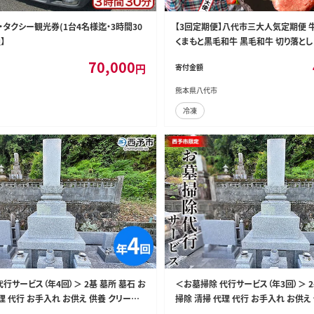
霧島・タクシー観光券(1台4名様迄・3時間30
【3回定期便】八代市三大人気定期便 
】
くまもと黒毛和牛 黒毛和牛 切り落とし
70,000
円
寄付金額
熊本県八代市
冷凍
行サービス（年4回）＞ 2基 墓所 墓石 お
＜お墓掃除 代行サービス（年3回）＞ 2
理 代行 お手入れ お供え 供養 クリーン
掃除 清掃 代理 代行 お手入れ お供え
水鉢 雑草取り お墓参り お手入れ 徳山石
花立 線香台 水鉢 雑草取り お墓参り 