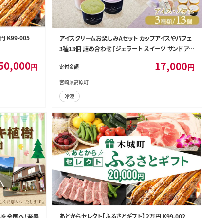
K99-005
アイスクリームお楽しみAセット カップアイスやパフェ
3種13個 詰め合わせ [ジェラート スイーツ サンドアイ
ス アイスサンド ONODA MILK FARM] TF0724-P000
50,000
17,000
円
円
寄付金額
23
宮崎県高原町
冷凍
あとからセレクト【ふるさとギフト】２万円 K99-002
みを全国へ！奈義