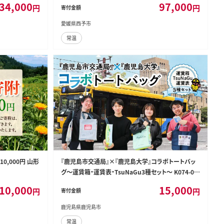
34,000
97,000
円
円
寄付金額
材 愛媛県 西予市
愛媛県西予市
常温
0,000円 山形
『鹿児島市交通局』×『鹿児島大学』コラボトートバッ
グ～運賃箱・運賃表・TsuNaGu3種セット～ K074-00
2
10,000
15,000
円
円
寄付金額
鹿児島県鹿児島市
常温