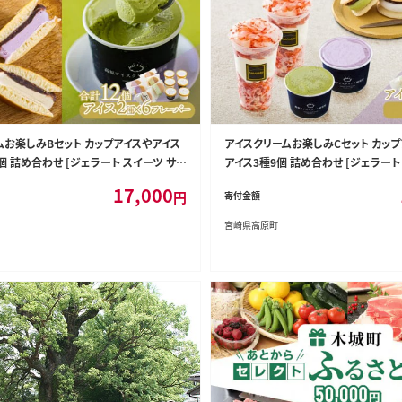
ムお楽しみBセット カップアイスやアイス
アイスクリームお楽しみCセット カッ
個 詰め合わせ [ジェラート スイーツ サン
アイス3種9個 詰め合わせ [ジェラート
A MILK FARM] TF0725-P00023
ドアイス アイスサンド パフェ ONODA M
17,000
円
寄付金額
TF0726-P00023
宮崎県高原町