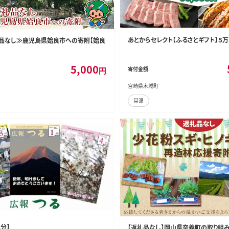
あとからセレクト【ふるさとギフト】５万円 
返礼品なし≫鹿児島県姶良市への寄附【姶良
5,000
円
寄付金額
宮崎県木城町
常温
分】
【返礼品なし】岡山県奈義町の取り組