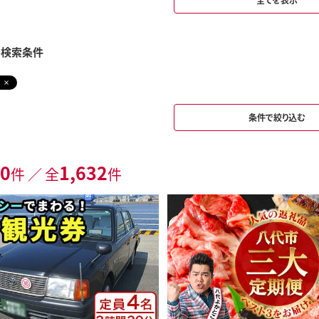
み検索条件
条件で絞り込む
0
1,632
件 ／ 全
件