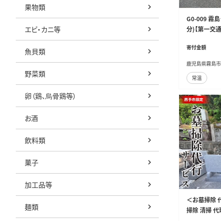
果物類
G0-009 
エビ・カニ等
分)【第一交通
寄付金額
魚貝類
鹿児島県霧島市
野菜類
常温
卵（鶏、烏骨鶏等）
お酒
飲料類
菓子
加工品等
＜お墓掃除 代
麺類
掃除 清掃 代
花立 線香台 