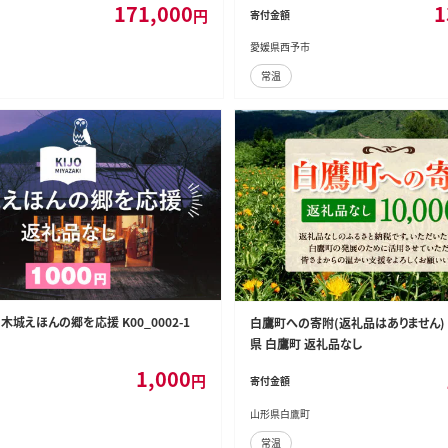
171,000
1
円
寄付金額
予市
材 愛媛県 西予市
愛媛県西予市
常温
木城えほんの郷を応援 K00_0002-1
白鷹町への寄附(返礼品はありません) 1
県 白鷹町 返礼品なし
1,000
円
寄付金額
山形県白鷹町
常温