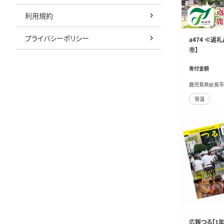
利用規約
プライバシーポリシー
a474 ≪
市】
寄付金額
鹿児島県姶良市
常温
広報つる【1年