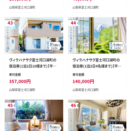
山梨県富士河口湖町
山梨県富士河口湖町
43
44
ヴィラハナサク富士河口湖町の
ヴィラハナサク富士河口湖町の
宿泊券(1泊2日10様まで)【平日・
宿泊券(1泊2日4名様まで)【平
日曜限定】 FCS004
日・日曜限定】 FCS001
寄付金額
寄付金額
357,000
円
140,000
円
山梨県富士河口湖町
山梨県富士河口湖町
45
46