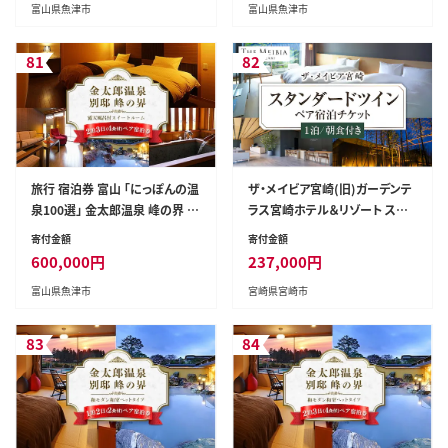
富山県魚津市
富山県魚津市
縄・離島への配送不可
縄・離島への配送不可
81
82
旅行 宿泊券 富山 「にっぽんの温
ザ・メイビア宮崎(旧)ガーデンテ
泉100選」 金太郎温泉 峰の界 露
ラス宮崎ホテル＆リゾート スタ
天風呂付 スイートルーム 2泊4
ンダードツインペア宿泊チケット
寄付金額
寄付金額
食 ペア 宿泊 ホテル 観光 金券
1泊朝食付き_M319-005
600,000
円
237,000
円
北陸 温泉 富山県 ※北海道・沖
富山県魚津市
宮崎県宮崎市
縄・離島への配送不可
83
84