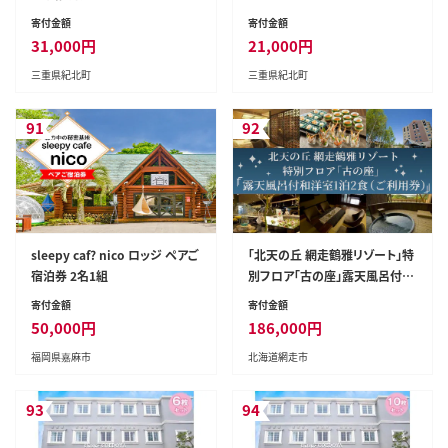
寄付金額
寄付金額
31,000
円
21,000
円
三重県紀北町
三重県紀北町
91
92
sleepy caf? nico ロッジ ペアご
「北天の丘 網走鶴雅リゾート」特
宿泊券 2名1組
別フロア「古の座」露天風呂付和
洋室1泊2食（ご利用券） ABAF00
寄付金額
寄付金額
1
50,000
円
186,000
円
福岡県嘉麻市
北海道網走市
93
94