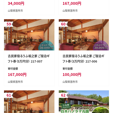
34,000
円
167,000
円
山梨県笛吹市
山梨県笛吹市
59
60
古民家宿るうふ坂之家 ご宿泊ギ
古民家宿るうふ坂之家 ご宿泊ギ
フト券（5万円分） 217-007
フト券（3万円分） 217-006
寄付金額
寄付金額
167,000
円
100,000
円
山梨県笛吹市
山梨県笛吹市
61
62