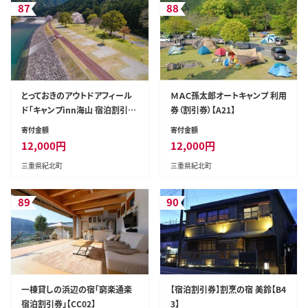
87
88
とっておきのアウトドアフィール
ＭＡＣ孫太郎オートキャンプ 利用
ド「キャンプinn海山 宿泊割引
券（割引券）【A21】
券」【AA29】
寄付金額
寄付金額
12,000
円
12,000
円
三重県紀北町
三重県紀北町
89
90
一棟貸しの浜辺の宿「窮楽通楽
【宿泊割引券】割烹の宿 美鈴【B4
宿泊割引券」【CC02】
3】