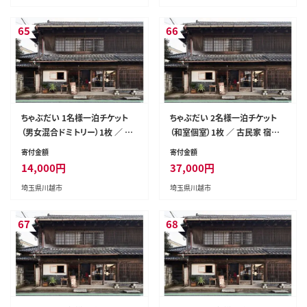
65
66
ちゃぶだい 1名様一泊チケット
ちゃぶだい 2名様一泊チケット
（男女混合ドミトリー）1枚 ／ 古
（和室個室）1枚 ／ 古民家 宿泊
民家 宿泊 伝統 埼玉県
伝統 埼玉県
寄付金額
寄付金額
14,000
円
37,000
円
埼玉県川越市
埼玉県川越市
67
68