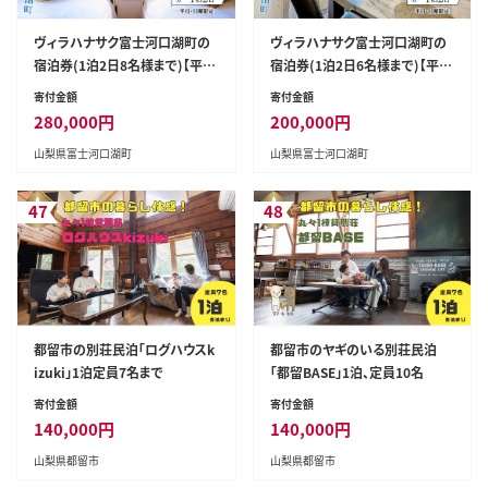
ヴィラハナサク富士河口湖町の
ヴィラハナサク富士河口湖町の
宿泊券(1泊2日8名様まで)【平
宿泊券(1泊2日6名様まで)【平
日・日曜限定】 FCS003
日・日曜限定】 FCS002
寄付金額
寄付金額
280,000
円
200,000
円
山梨県富士河口湖町
山梨県富士河口湖町
47
48
都留市の別荘民泊「ログハウスk
都留市のヤギのいる別荘民泊
izuki」1泊定員7名まで
「都留BASE」1泊、定員10名
寄付金額
寄付金額
140,000
円
140,000
円
山梨県都留市
山梨県都留市