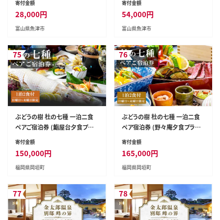
寄付金額
寄付金額
28,000
円
54,000
円
富山県魚津市
富山県魚津市
75
76
ぶどうの樹 杜の七種 一泊二食
ぶどうの樹 杜の七種 一泊二食
ペアご宿泊券 (鮨屋台夕食プラ
ペア宿泊券 (野々庵夕食プラン)
ン) 日曜日~木曜日利用限定
日曜日~木曜日利用限定
寄付金額
寄付金額
150,000
円
165,000
円
福岡県岡垣町
福岡県岡垣町
77
78