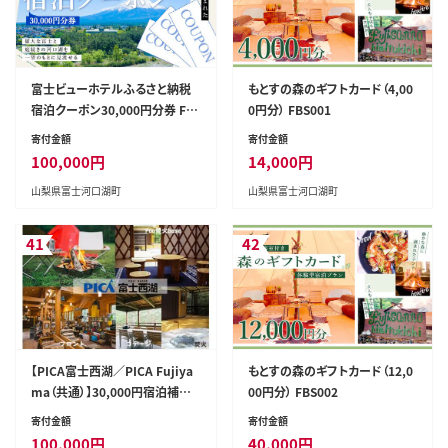
富士ビューホテルふるさと納税
もとすの森のギフトカード（4,00
宿泊クーポン30,000円分券 FAY
0円分） FBS001
004
寄付金額
寄付金額
100,000
円
14,000
円
山梨県富士河口湖町
山梨県富士河口湖町
41
42
【PICA富士西湖／PICA Fujiya
もとすの森のギフトカード（12,0
ma（共通）】30,000円宿泊補助
00円分） FBS002
券
寄付金額
寄付金額
100,000
円
40,000
円