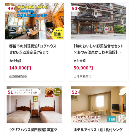
49
50
都留市の別荘民泊「ログハウス
【旬のおいしい野菜詰合せセット
せせらぎ」1泊定員7名まで
×あつみ温泉かしわや旅館】旬
の特産品と宿泊利用券セット
寄付金額
寄付金額
140,000
円
50,000
円
山梨県都留市
山形県鶴岡市
51
52
【クリフハウス柳田旅館】洋室ツ
ホテルアイリス 1泊2食付シング