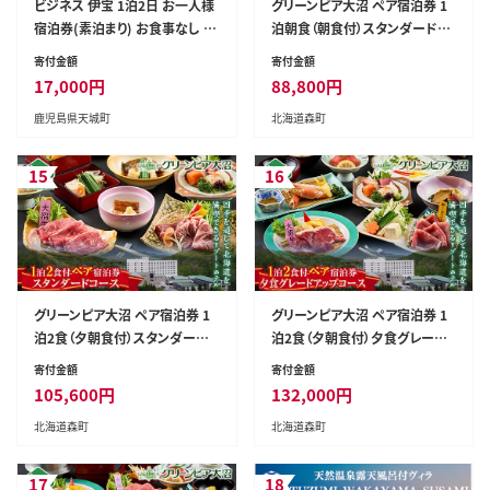
ビジネス 伊宝 1泊2日 お一人様
グリーンピア大沼 ペア宿泊券 1
宿泊券(素泊まり) お食事なし 徳
泊朝食（朝食付）スタンダードコ
之島 天城町 宿
ース ＜グリーンピア大沼株式会
寄付金額
寄付金額
社＞ 旅行 観光 ホテル アウトド
17,000
円
88,800
円
ア 北海道 森町 ふるさと納税 mr
鹿児島県天城町
北海道森町
1-0226
15
16
グリーンピア大沼 ペア宿泊券 1
グリーンピア大沼 ペア宿泊券 1
泊2食（夕朝食付）スタンダード
泊2食（夕朝食付）夕食グレード
コース ＜グリーンピア大沼株式
アップコース ＜グリーンピア大
寄付金額
寄付金額
会社＞ 旅行 観光 ホテル アウト
沼株式会社＞ 旅行 観光 ホテル
105,600
円
132,000
円
ドア 北海道 森町 ふるさと納税
アウトドア 北海道 森町 ふるさと
北海道森町
北海道森町
mr1-0227
納税 mr1-0228
17
18