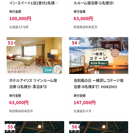
イン・スイート1泊2食付2名様【e
ルルーム宿泊券（1名様分）
r006-002】
寄付金額
寄付金額
100,000
円
63,000
円
北海道えりも町
秋田県由利本荘市
53
54
ホテルアイリス ツインルーム宿
当別風の丘 一棟貸しコテージ宿
泊券（2名様分：素泊まり）
泊券（4名様まで） HOKZ003
寄付金額
寄付金額
63,000
円
147,000
円
秋田県由利本荘市
北海道北斗市
55
56