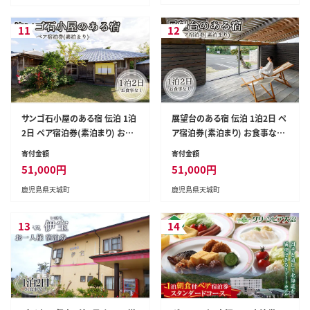
11
12
サンゴ石小屋のある宿 伝泊 1泊
展望台のある宿 伝泊 1泊2日 ペ
2日 ペア宿泊券(素泊まり) お食
ア宿泊券(素泊まり) お食事なし
事なし 1組2名様 徳之島 天城町
1組2名様 徳之島 天城町
寄付金額
寄付金額
51,000
円
51,000
円
鹿児島県天城町
鹿児島県天城町
13
14