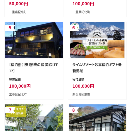
50,000
円
100,000
円
三重県紀北町
三重県紀北町
5
6
【宿泊割引券】割烹の宿 美鈴【FF
ライムリゾート妙高宿泊ギフト券
12】
新潟県
寄付金額
寄付金額
100,000
円
100,000
円
三重県紀北町
新潟県妙高市
7
8