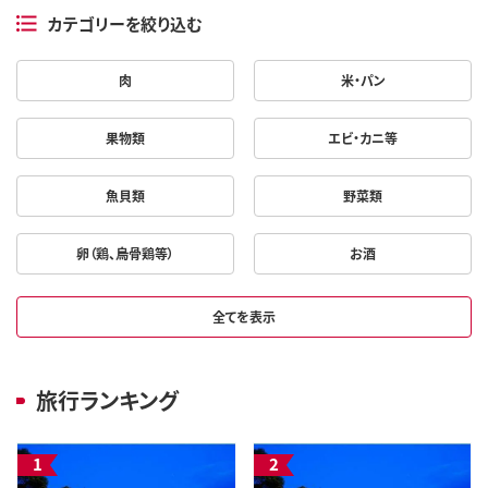
カテゴリーを絞り込む
肉
米・パン
果物類
エビ・カニ等
魚貝類
野菜類
卵（鶏、烏骨鶏等）
お酒
全てを表示
旅行ランキング
1
2