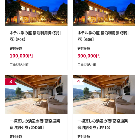
ホテル季の座 宿泊利用券（割引
ホテル季の座 宿泊利用券（割引
券）【F08】
券）【G06】
寄付金額
寄付金額
100,000
円
300,000
円
三重県紀北町
三重県紀北町
3
4
一棟貸しの浜辺の宿「窮楽通楽
一棟貸しの浜辺の宿「窮楽通楽
宿泊割引券」【DD05】
宿泊割引券」【FF10】
寄付金額
寄付金額