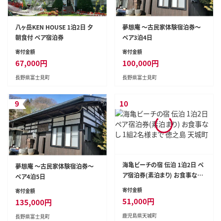
八ヶ岳KEN HOUSE 1泊2日 夕
夢想庵 ～古民家体験宿泊券～
朝食付 ペア宿泊券
ペア3泊4日
寄付金額
寄付金額
67,000
円
100,000
円
長野県富士見町
長野県富士見町
9
10
海亀ビーチの宿 伝泊 1泊2日 ペ
夢想庵 ～古民家体験宿泊券～
ア宿泊券(素泊まり) お食事なし
ペア4泊5日
1組2名様まで 徳之島 天城町
寄付金額
寄付金額
51,000
円
135,000
円
鹿児島県天城町
長野県富士見町