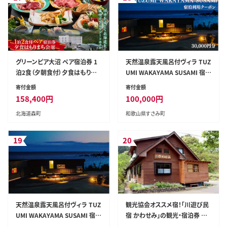
グリーンピア大沼 ペア宿泊券 1
天然温泉露天風呂付ヴィラ TUZ
泊2食（夕朝食付）夕食はもりまち
UMI WAKAYAMA SUSAMI 宿泊
会席 ＜グリーンピア大沼株式会
利用クーポン 30,000円分 全室
寄付金額
寄付金額
社＞ 旅行 観光 ホテル アウトド
オーシャンビュー【tzm001】
158,400
円
100,000
円
ア 北海道 森町 ふるさと納税 mr
北海道森町
和歌山県すさみ町
1-0229
19
20
天然温泉露天風呂付ヴィラ TUZ
観光協会オススメ宿！「川遊び民
UMI WAKAYAMA SUSAMI 宿泊
宿 かわせみ」の観光・宿泊券 ／
利用クーポン 90,000円分 全室
Mkk-10