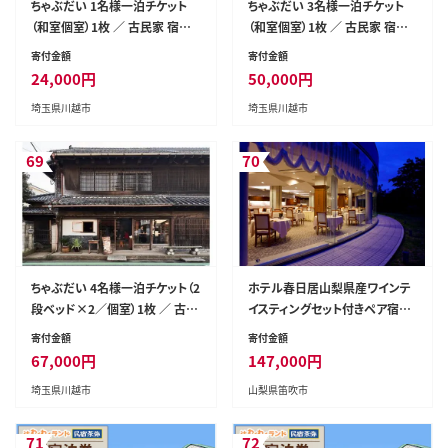
ちゃぶだい 1名様一泊チケット
ちゃぶだい 3名様一泊チケット
（和室個室）1枚 ／ 古民家 宿泊
（和室個室）1枚 ／ 古民家 宿泊
伝統 埼玉県
伝統 埼玉県
寄付金額
寄付金額
24,000
円
50,000
円
埼玉県川越市
埼玉県川越市
69
70
ちゃぶだい 4名様一泊チケット（2
ホテル春日居山梨県産ワインテ
段ベッド×2／個室）1枚 ／ 古民
イスティングセット付きペア宿泊
家 宿泊 伝統 埼玉県
券（1泊2日 2食付き）※平休日の
寄付金額
寄付金額
み使用可 037-002
67,000
円
147,000
円
埼玉県川越市
山梨県笛吹市
71
72