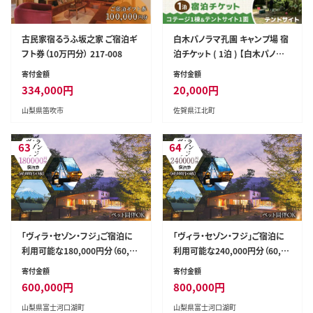
古民家宿るうふ坂之家 ご宿泊ギ
白木パノラマ孔園 キャンプ場 宿
フト券（10万円分） 217-008
泊チケット ( 1泊 ) 【白木パノラマ
孔園】 [HCJ001]
寄付金額
寄付金額
334,000
円
20,000
円
山梨県笛吹市
佐賀県江北町
63
64
「ヴィラ・セゾン・フジ」ご宿泊に
「ヴィラ・セゾン・フジ」ご宿泊に
利用可能な180,000円分（60,00
利用可能な240,000円分（60,00
0円×3枚）の宿泊券 FCY003
0円×4枚）の宿泊券 FCY004
寄付金額
寄付金額
600,000
円
800,000
円
山梨県富士河口湖町
山梨県富士河口湖町