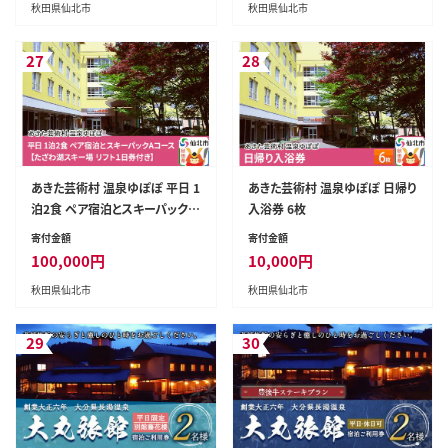
秋田県仙北市
秋田県仙北市
27
28
あきた芸術村 温泉ゆぽぽ 平日 1
あきた芸術村 温泉ゆぽぽ 日帰り
泊2食 ペア宿泊とスキーパックA
入浴券 6枚
コース たざわ湖スキー場 リフト
寄付金額
寄付金額
1日券付き
100,000
円
10,000
円
秋田県仙北市
秋田県仙北市
29
30