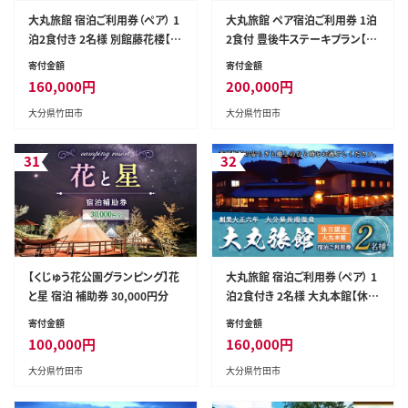
大丸旅館 宿泊ご利用券（ペア） 1
大丸旅館 ペア宿泊ご利用券 1泊
泊2食付き 2名様 別館藤花楼【平
2食付 豊後牛ステーキプラン【平
日】
日、休日可】
寄付金額
寄付金額
160,000
円
200,000
円
大分県竹田市
大分県竹田市
31
32
【くじゅう花公園グランピング】花
大丸旅館 宿泊ご利用券（ペア） 1
と星 宿泊 補助券 30,000円分
泊2食付き 2名様 大丸本館【休
日】
寄付金額
寄付金額
100,000
円
160,000
円
大分県竹田市
大分県竹田市