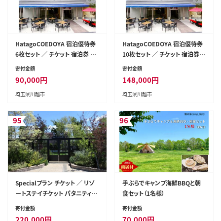
HatagoCOEDOYA 宿泊優待券
HatagoCOEDOYA 宿泊優待券
6枚セット ／ チケット 宿泊券 ホ
10枚セット ／ チケット 宿泊券
テル 埼玉県
ホテル 埼玉県
寄付金額
寄付金額
90,000
円
148,000
円
埼玉県川越市
埼玉県川越市
95
96
Specialプラン チケット ／ リゾ
手ぶらでキャンプ海鮮BBQと朝
ートステイチケット パタニティ・
食セット（1名様）
マタニティハウス 埼玉県
寄付金額
寄付金額
220,000
円
70,000
円