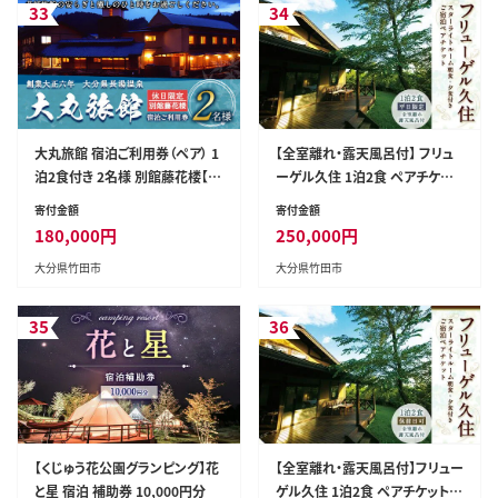
33
34
大丸旅館 宿泊ご利用券（ペア） 1
【全室離れ・露天風呂付】 フリュ
泊2食付き 2名様 別館藤花楼【休
ーゲル久住 1泊2食 ペアチケット
日】
スターライトルーム （平日限定）
寄付金額
寄付金額
180,000
円
250,000
円
大分県竹田市
大分県竹田市
35
36
【くじゅう花公園グランピング】花
【全室離れ・露天風呂付】フリュー
と星 宿泊 補助券 10,000円分
ゲル久住 1泊2食 ペアチケット