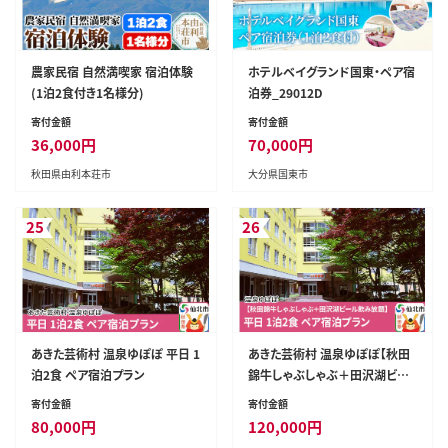
農家民宿 自然満喫家 宿泊体験
ホテルベイグランド国東・ペア宿
(1泊2食付き1名様分)
泊券_29012D
寄付金額
寄付金額
36,000
円
70,000
円
秋田県由利本荘市
大分県国東市
25
26
あきた芸術村 温泉ゆぽぽ 平日 1
あきた芸術村 温泉ゆぽぽ【秋田
泊2食 ペア宿泊プラン
錦牛しゃぶしゃぶ＋田沢湖ビー
ル飲み放題】平日 1泊2食 ペア宿
寄付金額
寄付金額
泊プラン
80,000
円
120,000
円