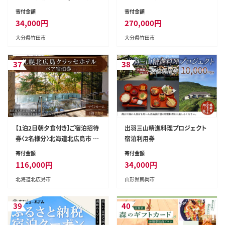
スターライトルーム （休前日可）
寄付金額
寄付金額
34,000
円
270,000
円
大分県竹田市
大分県竹田市
37
38
【1泊2日朝夕食付き】ご宿泊招待
出羽三山精進料理プロジェクト
券〈2名様分〉北海道北広島市 宿
宿泊利用券
泊チケット ツインルーム
寄付金額
寄付金額
116,000
円
34,000
円
北海道北広島市
山形県鶴岡市
39
40