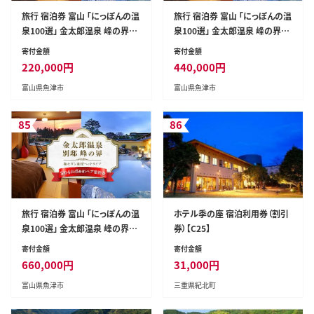
旅行 宿泊券 富山 「にっぽんの温
旅行 宿泊券 富山 「にっぽんの温
泉100選」 金太郎温泉 峰の界和
泉100選」 金太郎温泉 峰の界和
モダン和室ベッドタイプ 1泊2食
モダン和室ベッドタイプ 2泊4食
寄付金額
寄付金額
ペア｜宿泊 ホテル 観光 金券 北
ペア 宿泊 ホテル 観光 金券 北陸
220,000
円
440,000
円
陸 温泉 富山県 ※北海道・沖縄・
温泉 富山県 ※北海道・沖縄・離
富山県魚津市
富山県魚津市
離島への配送不可
島への配送不可
85
86
旅行 宿泊券 富山 「にっぽんの温
ホテル季の座 宿泊利用券（割引
泉100選」 金太郎温泉 峰の界和
券）【C25】
モダン和室ベッドタイプ 3泊6食
寄付金額
寄付金額
ペア 宿泊 ホテル 観光 金券 北陸
660,000
円
31,000
円
温泉 富山県 ※北海道・沖縄・離
富山県魚津市
三重県紀北町
島への配送不可