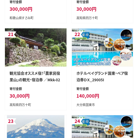
寄付金額
寄付金額
オーシャンビュー【tzm006】
300,000
円
30,000
円
和歌山県すさみ町
高知県四万十町
21
22
観光協会オススメ宿！「農家民宿
ホテルベイグランド国東・ペア宿
里山」の観光・宿泊券 ／Mkk-02
泊券ＤＸ_29005I
寄付金額
寄付金額
30,000
円
140,000
円
高知県四万十町
大分県国東市
23
24