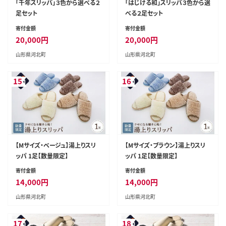
「千年スリッパ」３色から選べる２
「はじける和」スリッパ３色から選
足セット
べる２足セット
寄付金額
寄付金額
20,000
円
20,000
円
山形県河北町
山形県河北町
15
16
【Mサイズ・ベージュ】湯上りスリ
【Mサイズ・ブラウン】湯上りスリ
ッパ 1足【数量限定】
ッパ 1足【数量限定】
寄付金額
寄付金額
14,000
円
14,000
円
山形県河北町
山形県河北町
17
18