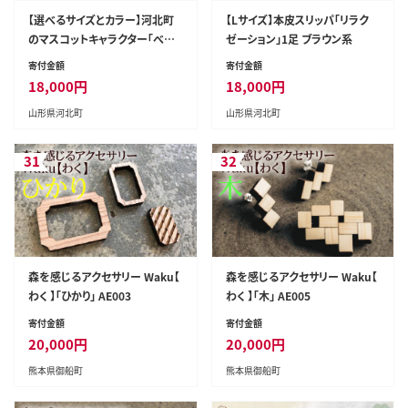
【選べるサイズとカラー】河北町
【Lサイズ】本皮スリッパ「リラク
のマスコットキャラクター「べに
ゼーション」1足 ブラウン系
のすけ」スリッパ（2足セット）【タ
寄付金額
寄付金額
カナシスリッパ】
18,000
円
18,000
円
山形県河北町
山形県河北町
31
32
森を感じるアクセサリー Waku【
森を感じるアクセサリー Waku【
わく 】「ひかり」 AE003
わく 】「木」 AE005
寄付金額
寄付金額
20,000
円
20,000
円
熊本県御船町
熊本県御船町