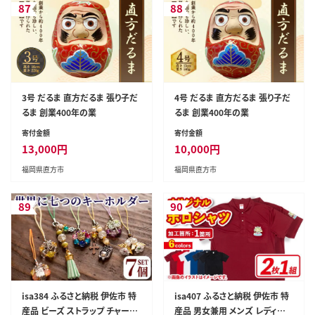
87
88
3号 だるま 直方だるま 張り子だ
4号 だるま 直方だるま 張り子だ
るま 創業400年の業
るま 創業400年の業
寄付金額
寄付金額
13,000
円
10,000
円
福岡県直方市
福岡県直方市
89
90
isa384 ふるさと納税 伊佐市 特
isa407 ふるさと納税 伊佐市 特
産品 ビーズ ストラップ チャーム
産品 男女兼用 メンズ レディー