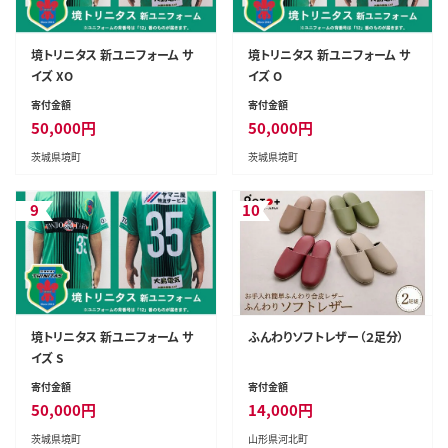
境トリニタス 新ユニフォーム サ
境トリニタス 新ユニフォーム サ
イズ XO
イズ O
寄付金額
寄付金額
50,000
円
50,000
円
茨城県境町
茨城県境町
9
10
境トリニタス 新ユニフォーム サ
ふんわりソフトレザー（２足分）
イズ S
寄付金額
寄付金額
50,000
円
14,000
円
茨城県境町
山形県河北町