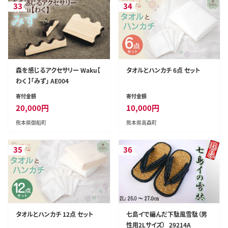
33
34
森を感じるアクセサリー Waku【
タオルとハンカチ 6点 セット
わく 】「みず」 AE004
寄付金額
寄付金額
20,000
円
10,000
円
熊本県御船町
熊本県高森町
35
36
タオルとハンカチ 12点 セット
七島イで編んだ下駄風雪駄（男
性用2Lサイズ）_29214A