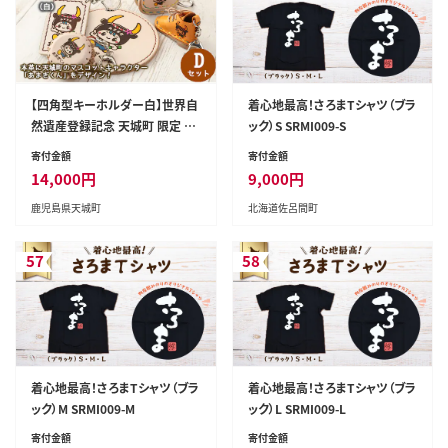
【四角型キーホルダー白】世界自
着心地最高！さろまTシャツ（ブラ
然遺産登録記念 天城町 限定 本
ック）S SRMI009-S
革 キーホルダー Dセット マスコ
寄付金額
寄付金額
ットキャラクター あまぎくん BG-
14,000
円
9,000
円
4-B-N
鹿児島県天城町
北海道佐呂間町
57
58
着心地最高！さろまTシャツ（ブラ
着心地最高！さろまTシャツ（ブラ
ック）M SRMI009-M
ック）L SRMI009-L
寄付金額
寄付金額