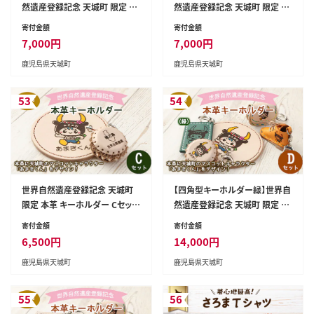
然遺産登録記念 天城町 限定 本
然遺産登録記念 天城町 限定 本
革 キーホルダー Bセット マスコ
革 キーホルダー Bセット マスコ
寄付金額
寄付金額
ットキャラクター あまぎくん BG-
ットキャラクター あまぎくん BG-
7,000
円
7,000
円
2-A-N
2-B-N
鹿児島県天城町
鹿児島県天城町
53
54
世界自然遺産登録記念 天城町
【四角型キーホルダー緑】世界自
限定 本革 キーホルダー Cセット
然遺産登録記念 天城町 限定 本
マスコットキャラクター あまぎく
革 キーホルダー Dセット マスコ
寄付金額
寄付金額
ん BG-3-N
ットキャラクター あまぎくん BG-
6,500
円
14,000
円
4-A-N
鹿児島県天城町
鹿児島県天城町
55
56