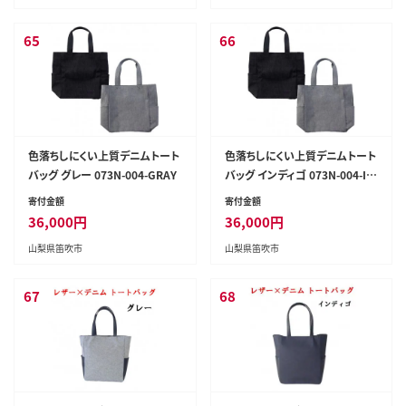
65
66
色落ちしにくい上質デニムトート
色落ちしにくい上質デニムトート
バッグ グレー 073N-004-GRAY
バッグ インディゴ 073N-004-IN
DIGO
寄付金額
寄付金額
36,000
円
36,000
円
山梨県笛吹市
山梨県笛吹市
67
68