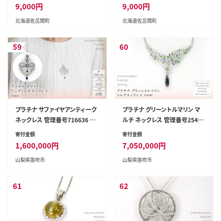
9,000
円
9,000
円
北海道佐呂間町
北海道佐呂間町
59
60
プラチナ サファイヤアンティーク
プラチナ グリーントルマリン マ
ネックレス 管理番号716636 ×
ルチ ネックレス 管理番号25438
1本 218-010
4 ×1本 218-064
寄付金額
寄付金額
1,600,000
円
7,050,000
円
山梨県笛吹市
山梨県笛吹市
61
62