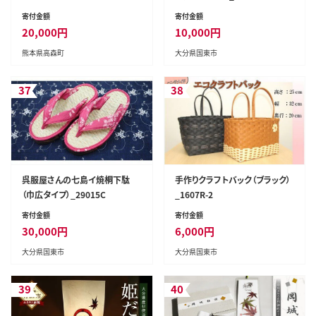
寄付金額
寄付金額
20,000
円
10,000
円
熊本県高森町
大分県国東市
37
38
呉服屋さんの七島イ焼桐下駄
手作りクラフトバック（ブラック）
（巾広タイプ）_29015C
_1607R-2
寄付金額
寄付金額
30,000
円
6,000
円
大分県国東市
大分県国東市
39
40