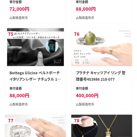
寄付金額
寄付金額
ー 日本製 ナチュラル 172-011-
72,000
円
88,000
円
natural
山梨県笛吹市
山梨県笛吹市
75
76
Bottega Glicine ベルトポーチ
プラチナ キャッツアイ リング 管
イタリアンレザー ナチュラル 17
理番号453986 218-077
2-012-natural
寄付金額
寄付金額
88,000
円
400,000
円
山梨県笛吹市
山梨県笛吹市
77
78