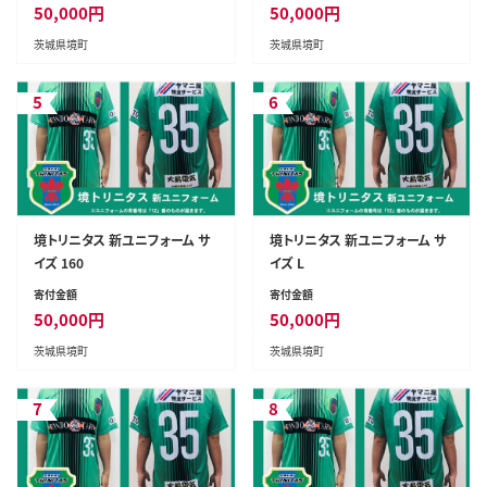
50,000
円
50,000
円
茨城県境町
茨城県境町
5
6
境トリニタス 新ユニフォーム サ
境トリニタス 新ユニフォーム サ
イズ 160
イズ L
寄付金額
寄付金額
50,000
円
50,000
円
茨城県境町
茨城県境町
7
8