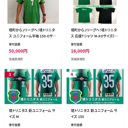
境町からＪリーグへ！境トリニタ
境町からＪリーグへ！境トリニタ
ス ユニフォーム半袖 150-Oサイ
ス 応援Tシャツ M-XOサイズ《ご
ズ《ご希望のサイズをご指定くだ
希望のカラー・サイズをご指定く
寄付金額
寄付金額
さい》
ださい》
50,000
円
18,000
円
茨城県境町
茨城県境町
3
4
境トリニタス 新ユニフォーム サ
境トリニタス 新ユニフォーム サ
イズ M
イズ 150
寄付金額
寄付金額