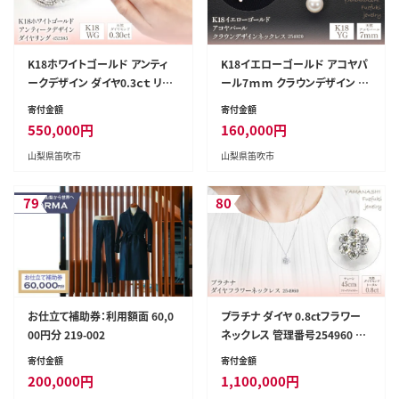
K18ホワイトゴールド アンティ
K18イエローゴールド アコヤパ
ークデザイン ダイヤ0.3ｃｔ リン
ール7ｍｍ クラウンデザイン ネ
グ 管理番号452385 218-086
ックレス 管理番号254020 218-
寄付金額
寄付金額
094
550,000
円
160,000
円
山梨県笛吹市
山梨県笛吹市
79
80
お仕立て補助券：利用額面 60,0
プラチナ ダイヤ 0.8ctフラワー
00円分 219-002
ネックレス 管理番号254960 ×
1本 218-005
寄付金額
寄付金額
200,000
円
1,100,000
円