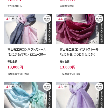
大分県竹田市
宮城県大郷町
43
44
富士桜工房コンパクトストール
富士桜工房コンパクトストール
「とにかる」マリン とにかく軽い！
「とにかる」つつじ色 とにかく軽
（スカーフ） FAA4002
い！（スカーフ） FAA4001
寄付金額
寄付金額
13,000
円
13,000
円
山梨県富士河口湖町
山梨県富士河口湖町
45
46