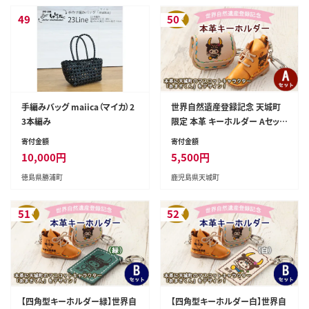
49
50
手編みバッグ maiica（マイカ）2
世界自然遺産登録記念 天城町
3本編み
限定 本革 キーホルダー Aセット
マスコットキャラクター あまぎく
寄付金額
寄付金額
ん BG-1-N
10,000
円
5,500
円
徳島県勝浦町
鹿児島県天城町
51
52
【四角型キーホルダー緑】世界自
【四角型キーホルダー白】世界自