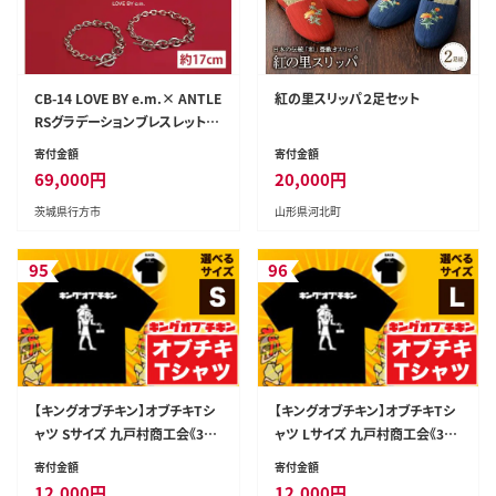
CB-14 LOVE BY e.m.× ANTLE
紅の里スリッパ２足セット
RSグラデーションブレスレット(L
ady's)
寄付金額
寄付金額
69,000
円
20,000
円
茨城県行方市
山形県河北町
95
96
【キングオブチキン】オブチキTシ
【キングオブチキン】オブチキTシ
ャツ Sサイズ 九戸村商工会《30
ャツ Lサイズ 九戸村商工会《30
日以内に出荷予定(土日祝除
日以内に出荷予定(土日祝除
寄付金額
寄付金額
く）》岩手県 九戸村 Tシャツ 服---
く）》岩手県 九戸村 Tシャツ 服---
12,000
円
12,000
円