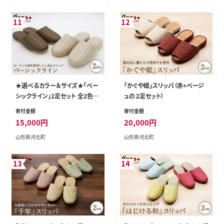
11
12
★選べるカラー＆サイズ★「ベー
「かぐや姫」スリッパ（赤+ベージ
シックライン」2足セット 全2色（S
ュの２足セット）
サイズ/Ｍサイズ/Lサイズ）
寄付金額
寄付金額
15,000
円
20,000
円
山形県河北町
山形県河北町
13
14