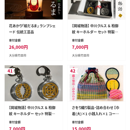
花あかり「姫だるま」 ランプシェ
【岡城物語】 中川クルス ＆ 柏御
ード 伝統工芸品
紋 キーホルダー セット 特製し
おり付き 手造り 押し花 竹田市
寄付金額
寄付金額
26,000
円
7,000
円
大分県竹田市
大分県竹田市
41
42
【岡城物語】 中川クルス ＆ 柏御
さをり織り製品・詰め合わせ 【巾
紋 キーホルダー セット 特製し
着(大)×1 小銭入れ×1 コース
おり付き 手造り 押し花 竹田市
ター×2】｜雑貨 手織り [0035]
寄付金額
寄付金額
7,000
円
15,000
円