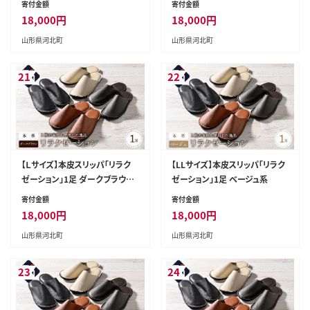
寄付金額
寄付金額
18,000
円
18,000
円
山形県河北町
山形県河北町
21
22
【Ｌサイズ】本皮スリッパ「リラク
【LLサイズ】本皮スリッパ「リラク
ゼーション」1足 ダークブラウン
ゼーション」1足 ベージュ系
系
寄付金額
寄付金額
18,000
円
18,000
円
山形県河北町
山形県河北町
23
24