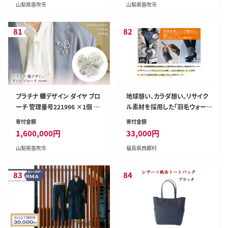
山梨県笛吹市
山梨県笛吹市
81
82
プラチナ 蝶デザイン ダイヤ ブロ
地球想い、カラダ想い。リサイク
ーチ 管理番号221996 ×1個 21
ル素材を採用した「羽毛ウォーマ
8-021
ー3点セット」 (チャコールグレ
寄付金額
寄付金額
ー)【07461-0082-2】
1,600,000
円
33,000
円
山梨県笛吹市
福島県西郷村
83
84