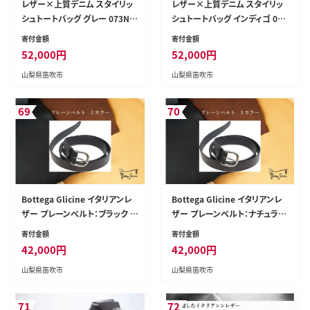
レザー×上質デニム スタイリッ
レザー×上質デニム スタイリッ
シュトートバッグ グレー 073N-0
シュトートバッグ インディゴ 073
07-GRAY
N-007-INDIGO
寄付金額
寄付金額
52,000
円
52,000
円
山梨県笛吹市
山梨県笛吹市
69
70
Bottega Glicine イタリアンレ
Bottega Glicine イタリアンレ
ザー プレーンベルト：ブラック 1
ザー プレーンベルト：ナチュラル
72-004-black
172-004-natural
寄付金額
寄付金額
42,000
円
42,000
円
山梨県笛吹市
山梨県笛吹市
71
72