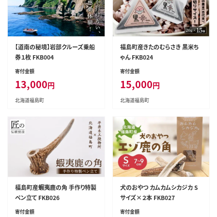
【道南の秘境】岩部クルーズ乗船
福島町産きたのむらさき 黒米ち
券１枚 FKB004
ゃん FKB024
寄付金額
寄付金額
13,000
15,000
円
円
北海道福島町
北海道福島町
福島町産蝦夷鹿の角 手作り特製
犬のおやつ カムカムシカジカ S
ペン立て FKB026
サイズ×２本 FKB027
寄付金額
寄付金額