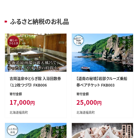
ふるさと納税のお礼品
吉岡温泉ゆとらぎ館 入浴回数券
【道南の秘境】岩部クルーズ乗船
（１２枚つづり） FKB006
券ペアチケット FKB003
寄付金額
寄付金額
17,000
25,000
円
円
北海道福島町
北海道福島町