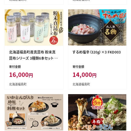
北海道福島町産真昆布 粉末真
するめ塩辛（320g）×3 FKD003
昆布シリーズ 3種類6本セット F
KB054
寄付金額
寄付金額
16,000
14,000
円
円
北海道福島町
北海道福島町