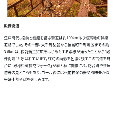
殿様街道
江戸時代、松前と函館を結ぶ街道は約100kmあり蝦夷地の幹線
道路でした。その一部、大千軒岳麓から福島町千軒地区までの約
3.6kmは、松前藩主矩広をはじめとする殿様が通ったことから“殿
様街道”と呼ばれています。往時の面影を色濃く残すこの古道を舞
台に「殿様街道探訪ウォーク」が春と秋に開催され、砲台跡や茶屋
跡等の見どころもあり、ゴール後には松前神楽の舞や風味豊かな
千軒十割そばを楽しみます。