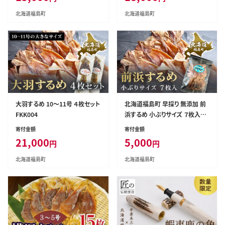
北海道福島町
北海道福島町
大羽するめ 10～11号 ４枚セット
北海道福島町 早採り 無添加 前
FKK004
浜するめ 小ぶりサイズ ７枚入り
お試しセット FKK001
寄付金額
寄付金額
21,000
5,000
円
円
北海道福島町
北海道福島町