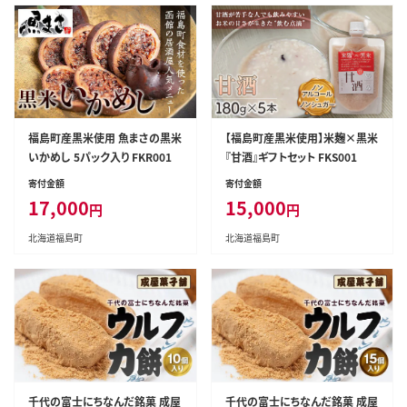
福島町産黒米使用 魚まさの黒米
【福島町産黒米使用】米麹×黒米
いかめし 5パック入り FKR001
『甘酒』ギフトセット FKS001
寄付金額
寄付金額
17,000
15,000
円
円
北海道福島町
北海道福島町
千代の富士にちなんだ銘菓 成屋
千代の富士にちなんだ銘菓 成屋