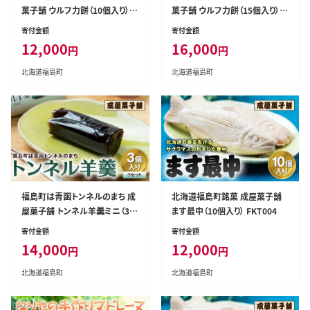
菓子舗 ウルフ力餅（10個入り） F
菓子舗 ウルフ力餅（15個入り） F
KT001
KT002
寄付金額
寄付金額
12,000
16,000
円
円
北海道福島町
北海道福島町
福島町は青函トンネルのまち 成
北海道福島町銘菓 成屋菓子舗
屋菓子舗 トンネル羊羹ミニ（3個
ます最中（10個入り） FKT004
入り3セット） FKT003
寄付金額
寄付金額
14,000
12,000
円
円
北海道福島町
北海道福島町