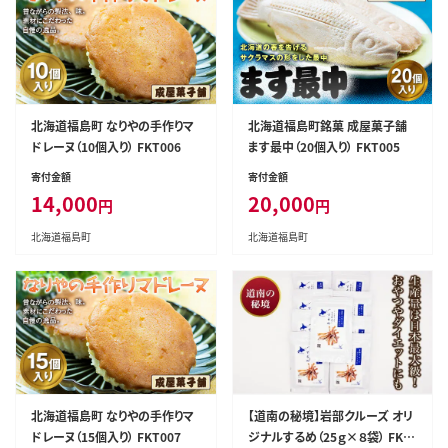
北海道福島町 なりやの手作りマ
北海道福島町銘菓 成屋菓子舗
ドレーヌ（10個入り） FKT006
ます最中（20個入り） FKT005
寄付金額
寄付金額
14,000
20,000
円
円
北海道福島町
北海道福島町
北海道福島町 なりやの手作りマ
【道南の秘境】岩部クルーズ オリ
ドレーヌ（15個入り） FKT007
ジナルするめ（25ｇ×８袋） FKB