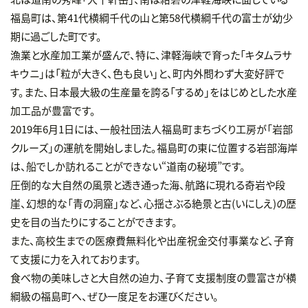
福島町は、第41代横綱千代の山と第58代横綱千代の富士が幼少
期に過ごした町です。
漁業と水産加工業が盛んで、特に、津軽海峡で育った「キタムラサ
キウニ」は「粒が大きく、色も良い」と、町内外問わず大変好評で
す。また、日本最大級の生産量を誇る「するめ」をはじめとした水産
加工品が豊富です。
2019年6月1日には、一般社団法人福島町まちづくり工房が「岩部
クルーズ」の運航を開始しました。福島町の東に位置する岩部海岸
は、船でしか訪れることができない“道南の秘境”です。
圧倒的な大自然の風景と透き通った海、航路に現れる奇岩や段
崖、幻想的な「青の洞窟」など、心揺さぶる絶景と古(いにしえ)の歴
史を目の当たりにすることができます。
また、高校生までの医療費無料化や出産祝金交付事業など、子育
て支援に力を入れております。
食べ物の美味しさと大自然の迫力、子育て支援制度の豊富さが横
綱級の福島町へ、ぜひ一度足をお運びください。