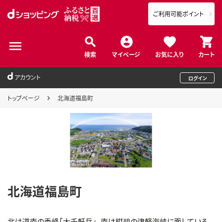
ご利用可能ポイント
検索
マイページ
お気に入り
カート
アカウント
ログイン
トップページ
北海道福島町
北海道福島町
北は道南の秀峰「大千軒岳」、南は紺碧の津軽海峡に面している