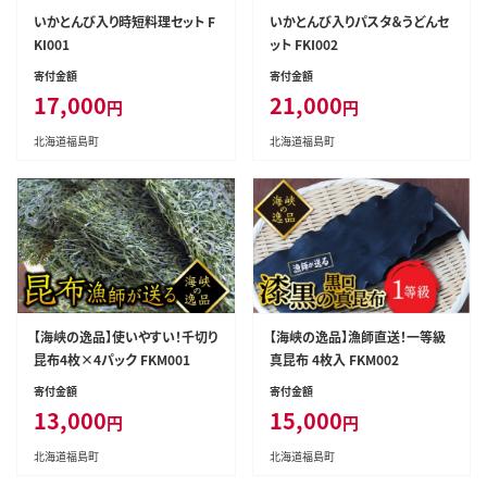
いかとんび入り時短料理セット F
いかとんび入りパスタ＆うどんセ
KI001
ット FKI002
寄付金額
寄付金額
17,000
21,000
円
円
北海道福島町
北海道福島町
【海峡の逸品】使いやすい！千切り
【海峡の逸品】漁師直送！一等級
昆布4枚×4パック FKM001
真昆布 4枚入 FKM002
寄付金額
寄付金額
13,000
15,000
円
円
北海道福島町
北海道福島町