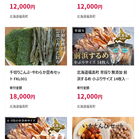
12,000
12,000
円
円
北海道福島町
北海道福島町
千切りこんぶ・やわらか昆布セッ
北海道福島町 早採り 無添加 前
ト FKL001
浜するめ 小ぶりサイズ 14枚入り
お試しセット FKK002
寄付金額
寄付金額
18,000
12,000
円
円
北海道福島町
北海道福島町