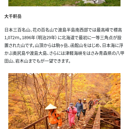
大千軒岳
日本三百名山、花の百名山で渡島半島南西部では最高峰で標高
1,072ｍ。1896年（明治29年）に北海道で最初に一等三角点が設
置された山です。山頂からは駒ヶ岳、函館山をはじめ、日本海に浮
かぶ奥尻島や渡島大島、さらには津軽海峡をはさみ青森県の八甲
田山、岩木山までもが一望できます。