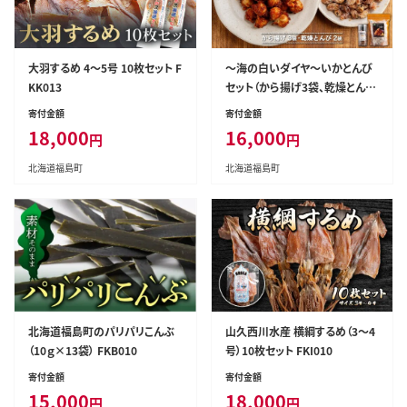
大羽するめ 4～5号 10枚セット F
～海の白いダイヤ～いかとんび
KK013
セット（から揚げ3袋、乾燥とんび
2袋） FKI013
寄付金額
寄付金額
18,000
16,000
円
円
北海道福島町
北海道福島町
北海道福島町のパリパリこんぶ
山久西川水産 横綱するめ（3～4
（10ｇ×13袋） FKB010
号）10枚セット FKI010
寄付金額
寄付金額
15,000
18,000
円
円