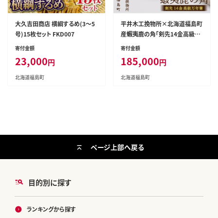
大久吉田商店 横綱するめ(3～5
平井木工挽物所×北海道福島町
号)15枚セット FKD007
産蝦夷鹿の角「剣先14金高級万
年筆」 FKB014
寄付金額
寄付金額
23,000
185,000
円
円
北海道福島町
北海道福島町
ページ上部へ戻る
目的別に探す
ランキングから探す