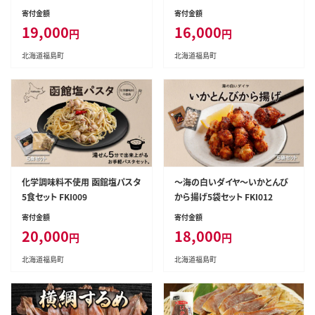
002
寄付金額
寄付金額
19,000
16,000
円
円
北海道福島町
北海道福島町
化学調味料不使用 函館塩パスタ
～海の白いダイヤ～いかとんび
5食セット FKI009
から揚げ5袋セット FKI012
寄付金額
寄付金額
20,000
18,000
円
円
北海道福島町
北海道福島町