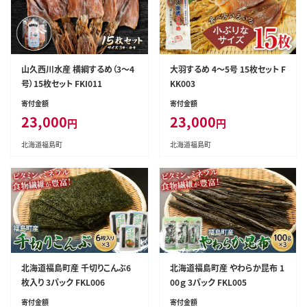
山久西川水産 横綱するめ（3～4
大羽するめ 4～5号 15枚セット F
号）15枚セット FKI011
KK003
寄付金額
寄付金額
23,000
23,000
円
円
北海道福島町
北海道福島町
北海道福島町産 千切りこんぶ6
北海道福島町産 やわらか昆布 1
枚入り 3パック FKL006
00ｇ 3パック FKL005
寄付金額
寄付金額