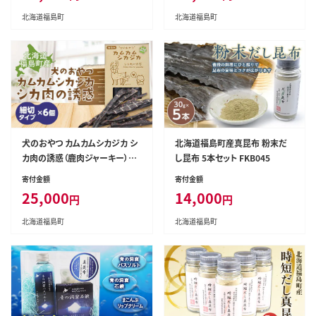
北海道福島町
北海道福島町
犬のおやつ カムカムシカジカ シ
北海道福島町産真昆布 粉末だ
カ肉の誘惑（鹿肉ジャーキー）細
し昆布 5本セット FKB045
切りタイプ×６個 FKB034
寄付金額
寄付金額
25,000
14,000
円
円
北海道福島町
北海道福島町