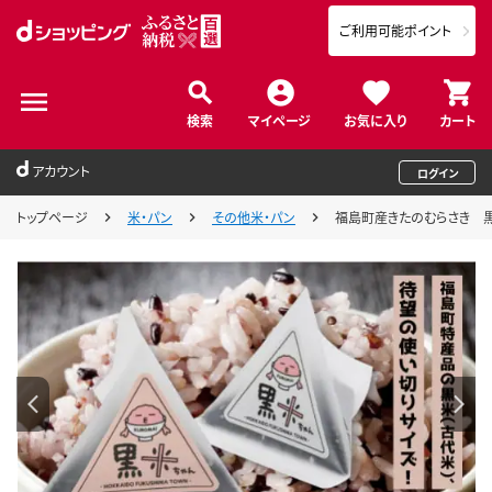
ご利用可能ポイント
検索
マイページ
お気に入り
カート
アカウント
ログイン
トップページ
米・パン
その他米・パン
福島町産きたのむらさき 黒米