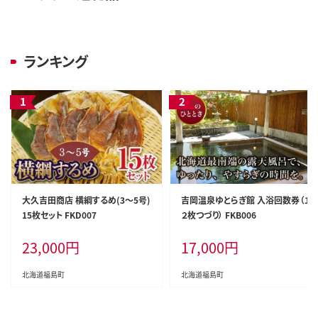
ランキング
大久吉田商店 横綱するめ(3～5号)
吉岡温泉ゆとらぎ館 入浴回数券（１
15枚セット FKD007
２枚つづり） FKB006
23,000
円
17,000
円
北海道福島町
北海道福島町