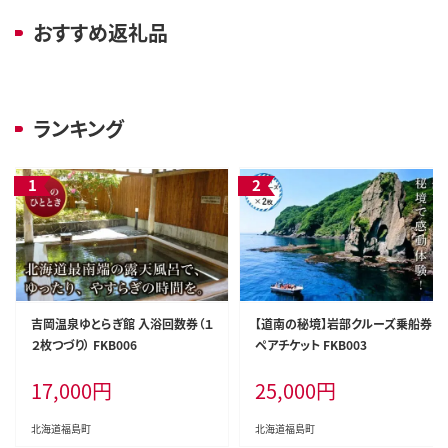
おすすめ返礼品
ランキング
吉岡温泉ゆとらぎ館 入浴回数券（１
【道南の秘境】岩部クルーズ乗船券
２枚つづり） FKB006
ペアチケット FKB003
17,000
円
25,000
円
北海道福島町
北海道福島町