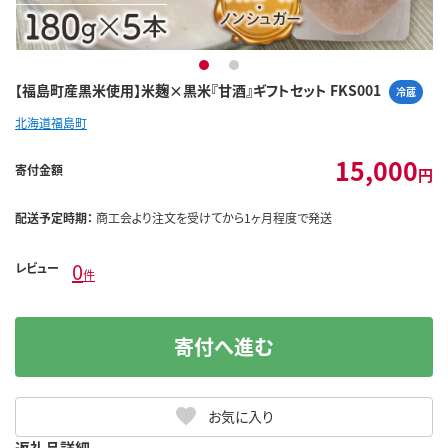
1
2
【福島町産黒米使用】米麹×黒米『甘酒』ギフトセット FKS001
冷蔵
北海道福島町
15,000
寄付金額
円
配送予定時期：
商工会より注文を受けてから1ヶ月程度で発送
0
レビュー
件
寄付へ進む
お気に入り
返礼品詳細