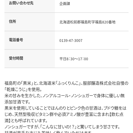
お問い合わせ先
企画課
住所
北海道松前郡福島町字福島820番地
電話番号
0139-47-3007
受付時間
平日8：30～17：00
福島町の「黒米」と、北海道米「ふっくりんこ」、服部醸造株式会社自慢の
「乾燥こうじ」を使用。
米の甘みを生かした、ノンアルコール・ノンシュガーで身体に優しい無
添加甘酒です。
黒米を使用していることでほんのりとピンク色の甘酒は、ブドウ糖をは
じめ、天然型吸収ビタミン群や必須アミノ酸が豊富に含まれ【飲む点
滴】とも呼ばれています。
ノンシュガーですが、「こんなに甘いの！？」と驚いてしまう甘さです。
甘酒が苦手な方にも美味しく飲んでいただけます。