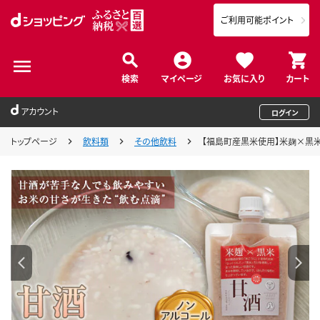
ご利用可能ポイント
検索
マイページ
お気に入り
カート
アカウント
ログイン
トップページ
飲料類
その他飲料
【福島町産黒米使用】米麹×黒米『甘