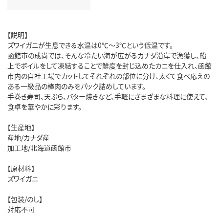
【説明】
ズワイガニが生息できる水温は0℃～3℃という低温です。
函館市の成尚では、そんな冷たい海が広がるカナダ沿岸で漁獲し、船
上でボイルをして凍結することで鮮度を封じ込めたカニを仕入れ、函館
市内の自社工場でカットしてそれぞれの部位に分け、太くて食べ応えの
ある一級品の棒肉のみをパック詰めしています。
手巻き寿司、天ぷら、バター焼きなど、手軽にさまざまな料理に使えて、
食卓を華やかに彩ります。
【生産地】
産地/カナダ産
加工地/北海道函館市
【原材料】
ズワイガニ
【包装/のし】
対応不可