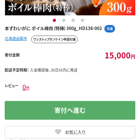
1
2
3
4
本ずわいがに ボイル棒肉（特棒）300g_HD138-002
冷凍
北海道函館市
ワンストップオンライン申請対象
15,000
寄付金額
円
配送予定時期：
入金確認後、30日以内に発送
0
レビュー
件
寄付へ進む
お気に入り