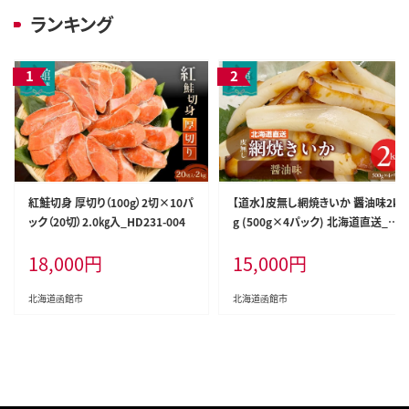
ランキング
紅鮭切身 厚切り（100g）2切×10パ
【道水】皮無し網焼きいか 醤油味2k
ック（20切）2.0㎏入_HD231-004
g (500g×4パック) 北海道直送_H
D108-002
18,000
円
15,000
円
北海道函館市
北海道函館市