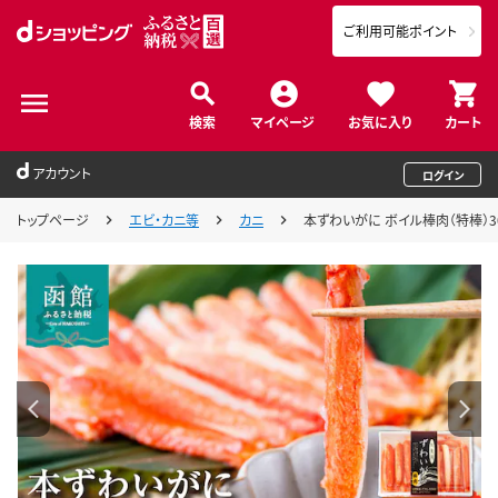
ご利用可能ポイント
検索
マイページ
お気に入り
カート
アカウント
ログイン
トップページ
エビ・カニ等
カニ
本ずわいがに ボイル棒肉（特棒）300