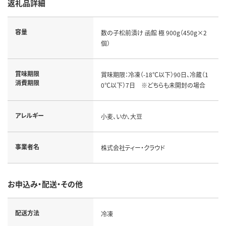
返礼品詳細
容量
数の子松前漬け 函館 極 900g（450g×2
個）
賞味期限
賞味期限：冷凍（-18℃以下）90日、冷蔵（1
消費期限
0℃以下）7日 ※どちらも未開封の場合
アレルギー
小麦、いか、大豆
事業者名
株式会社ティー・クラウド
お申込み・配送・その他
配送方法
冷凍