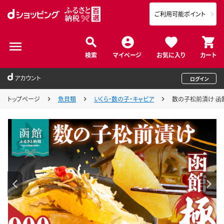
ご利用可能ポイント
検索
マイページ
お気に入り
カート
アカウント
ログイン
トップページ
魚貝類
いくら・数の子・キャビア
数の子松前漬け 函館 極