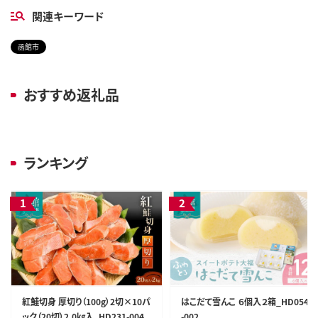
関連キーワード
函館市
おすすめ返礼品
ランキング
紅鮭切身 厚切り（100g）2切×10パ
はこだて雪んこ ６個入２箱_HD054
ック（20切）2.0㎏入_HD231-004
-002