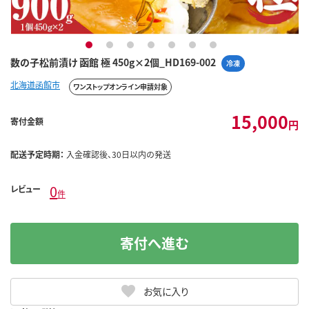
1
2
3
4
5
6
7
数の子松前漬け 函館 極 450g×2個_HD169-002
冷凍
北海道函館市
ワンストップオンライン申請対象
15,000
寄付金額
円
配送予定時期：
入金確認後、30日以内の発送
0
レビュー
件
寄付へ進む
お気に入り