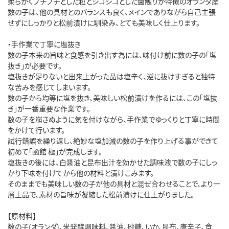
柔らかくプチプチとした粒とシコシコとした歯触りが特徴のオランダ産
数の子は、他の具材とのバランスも良く、メインでありながら自己主張
せずにしっかりと松前漬けに馴染み、とても美味しく仕上ります。
・手作業で丁寧に塩抜き
数の子本来の旨味と食感を引き出す為には、味付け前に数の子の「塩
抜き」が必要です。
塩抜きが足りないと出来上がった品は塩辛く、逆に抜けすぎると独特
な苦みを感じてしまいます。
数の子から均等に塩を抜き、美味しい松前漬けを作るには、この「塩抜
き」が一番重要な作業です。
数の子を崩さぬように気を付けながら、手作業でゆっくりと丁寧に時間
をかけて行います。
試行錯誤を繰り返し、絶妙な塩加減の数の子を作り上げる事ができて
初めて「函館 極」が完成します。
塩抜きの後には、白醤油と昆布出汁を効かせた調味液で数の子にしっ
かり下味を付けてから他の材料と漬けこみます。
そのままでも美味しい数の子が他の具材と混ぜ合わせることで、より一
層上品で、素材の旨味が凝縮した松前漬けに仕上がりました。
【原材料】
数の子(オランダ)、米発酵調味料、醤油、砂糖、いか、昆布、唐辛子、食