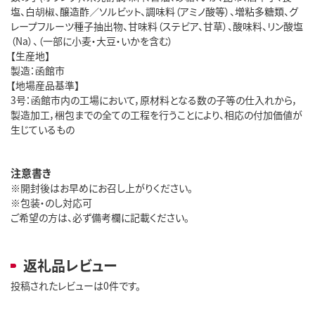
塩、白胡椒、醸造酢／ソルビット、調味料（アミノ酸等）、増粘多糖類、グ
レープフルーツ種子抽出物、甘味料（ステビア、甘草）、酸味料、リン酸塩
（Na）、（一部に小麦・大豆・いかを含む）
【生産地】
製造：函館市
【地場産品基準】
3号：函館市内の工場において，原材料となる数の子等の仕入れから，
製造加工，梱包までの全ての工程を行うことにより、相応の付加価値が
生じているもの
注意書き
※開封後はお早めにお召し上がりください。
※包装・のし対応可
ご希望の方は、必ず備考欄に記載ください。
返礼品レビュー
投稿されたレビューは0件です。