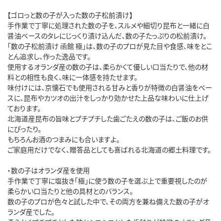
【ゴロっと数の子が入った数の子松前漬け】
手作業で丁寧に処理された数の子を、スルメや細切り昆布と一緒に白
醤油ベースのタレにじっくり漬け込んだ、数の子たっぷりの松前漬け。
「数の子松前漬け 函館 極」は、数の子のプロが見た目や食感、味をとこ
とん追求し、作った逸品です。
使用するオランダ産の数の子は、柔らかくて優しい口当たりで、他の材
料との相性も良く、味に一体感を持たせます。
味付けには、京懐石でも使用される甘みと香りが特徴の白醤油をベー
スに、昆布やカツオの出汁をしっかり効かせた上品な味わいに仕上げ
ております。
北海道産昆布の旨味とプチプチした歯ごたえの数の子は、ご飯のお供
にぴったり。
もちろんお酒のつまみにも合いますよ。
ご家庭用だけでなく、贈答品としても喜ばれる北海道の郷土料理です。
・数の子はオランダ産を使用
手作業で丁寧に塩抜き「極」に使う数の子を選ぶ上で重要視したのが
柔らかい口当たりと他の具材とのバランス。
数の子のプロが色々と試した中で、その両方を兼ね備えた数の子がオ
ランダ産でした。