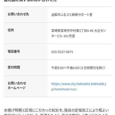
お問い合わせ先
函館市ふるさと納税サポート室
住所
宮崎県宮崎市中村東3丁目4-46 大淀セン
タービル 301号室
電話番号
050-5527-0875
受付時間
午前9:00～午後6:00（土日祝祭日を除く）
お問い合わせ
https://www.city.hakodate.hokkaido.j
ホームページ
p/hometown-tax/
水揚げ時期と区域にこだわった紅鮭を、独自の定塩加工により程よい