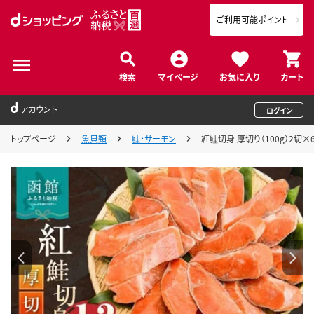
ご利用可能ポイント
検索
マイページ
お気に入り
カート
アカウント
ログイン
トップページ
魚貝類
鮭・サーモン
紅鮭切身 厚切り（100g）2切×6パ