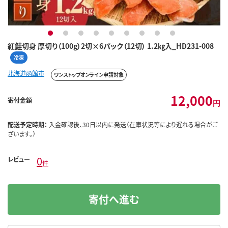
1
2
3
4
5
6
7
8
9
紅鮭切身 厚切り（100g）2切×6パック（12切） 1.2㎏入_HD231-008
冷凍
北海道函館市
ワンストップオンライン申請対象
12,000
寄付金額
円
配送予定時期：
入金確認後、30日以内に発送（在庫状況等により遅れる場合がご
ざいます。）
0
レビュー
件
寄付へ進む