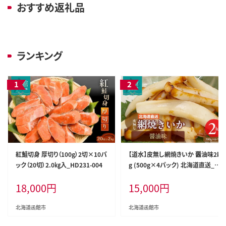
おすすめ返礼品
ランキング
紅鮭切身 厚切り（100g）2切×10パ
【道水】皮無し網焼きいか 醤油味2k
ック（20切）2.0㎏入_HD231-004
g (500g×4パック) 北海道直送_H
D108-002
18,000
円
15,000
円
北海道函館市
北海道函館市