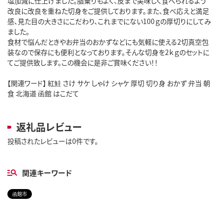
塩加減に仕上げました。脂乗りもよく、皮まで美味しく食べられるよう
改良に改良を重ねた切身をご提供しております。また、食べ応えと満足
感、見た目の大きさにこだわり、これまでにない100ｇの厚切りにしてみ
ました。
食材で悩んだときやお弁当のおかずなどにも気軽に使える2切真空包
装なので保存にも便利となっております。そんな切身を2ｋｇのセットに
てご提供致します。この機会に是非ご賞味ください！！
【関連ワード】 紅鮭 さけ サケ しゃけ シャケ 厚切 切り身 おかず 弁当 朝
食 北海道 函館 はこだて
返礼品レビュー
投稿されたレビューは0件です。
関連キーワード
函館市