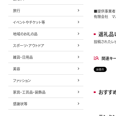
旅行
■提供事業者
有限会社 マ
イベントやチケット等
返礼品
地域のお礼の品
投稿されたレ
スポーツ・アウトドア
雑貨・日用品
関連キ
美容
釧路市
ファッション
おすす
家具・工芸品・装飾品
感謝状等