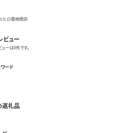
ルヒロ菊地商店
レビュー
ビューは0件です。
ーワード
め返礼品