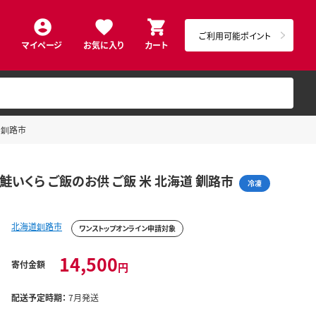
ご利用可能ポイント
マイページ
お気に入り
カート
道 釧路市
ら 鮭いくら ご飯のお供 ご飯 米 北海道 釧路市
冷凍
北海道釧路市
ワンストップオンライン申請対象
14,500
寄付金額
円
配送予定時期：
7月発送