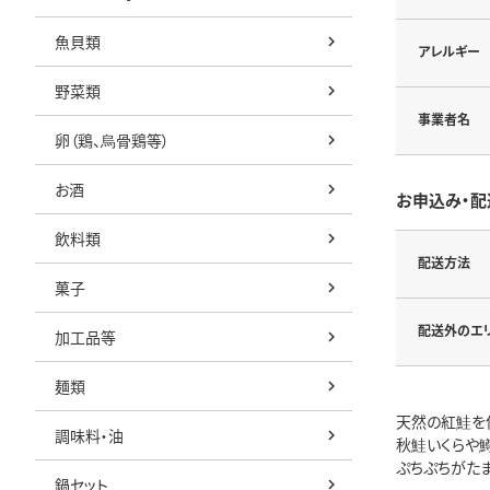
魚貝類
アレルギー
野菜類
事業者名
卵（鶏、烏骨鶏等）
お酒
お申込み・配
飲料類
配送方法
菓子
配送外のエ
加工品等
麺類
天然の紅鮭を
調味料・油
秋鮭いくらや
ぷちぷちがた
鍋セット