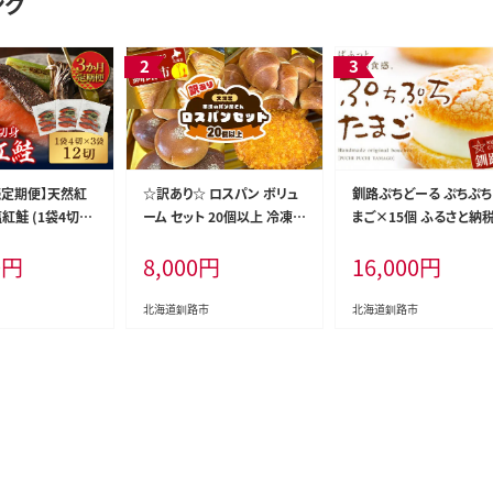
ング
続定期便】天然紅
☆訳あり☆ ロスパン ボリュ
釧路ぷちどーる ぷちぷち
紅鮭 (1袋4切入
ーム セット 20個以上 冷凍
まご×15個 ふるさと納税
切 サケ 鮭 シャケ
詰め合わせ おまかせ 訳あり
子 F4F-3878
0
円
8,000
円
16,000
円
 魚 切身 小分け
不揃い 家計応援 フードロス
SDGs サステナブル コスパ
大容量 便利 レンチン 時短
北海道釧路市
北海道釧路市
総菜パン 菓子パン パン セレ
クトパン 北海道 釧路市 F5F
-0252