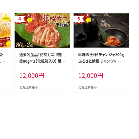
た
道東名産品！花咲ガニ甲羅
珍味の王様！チャンジャ200g
 菓
盛80g×2【化粧箱入り】 蟹
ふるさと納税 チャンジャ 珍
かに 個包装 真空 ギフト 贈
味 F4F-0019
12,000
円
12,000
円
答品 プレゼント 北海道 魚介
海産物 F4F-3200
北海道釧路市
北海道釧路市