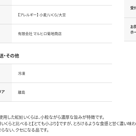
受
【アレルギー】 小麦/いくら/大豆
お
ホ
有限会社 マルヒロ菊地商店
送・その他
冷凍
リア
離島
使用した紅鮭いくらは、小粒ながら濃厚な旨みが特徴です。
鱒いくらと比べると【とても小ぶり】ですが、とろけるような食感と甘く濃い味
まらない、クセになる品です。