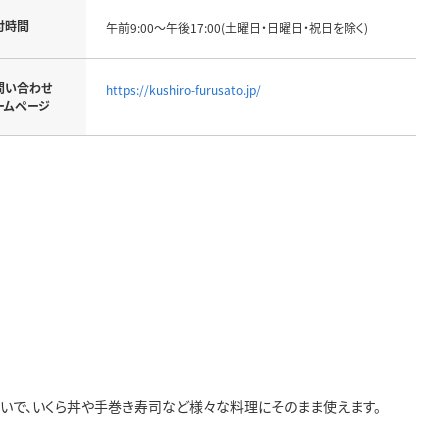
付時間
午前9:00～午後17:00(土曜日・日曜日・祝日を除く)
問い合わせ
https://kushiro-furusato.jp/
ームページ
わいで、いくら丼や手巻き寿司など様々な料理にそのまま使えます。