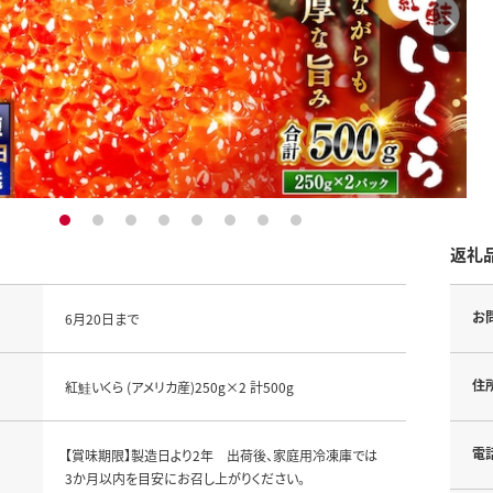
1
2
3
4
5
6
7
8
返礼
お
6月20日まで
住
紅鮭いくら (アメリカ産)250g×2 計500g
電
【賞味期限】製造日より2年 出荷後、家庭用冷凍庫では
3か月以内を目安にお召し上がりください。