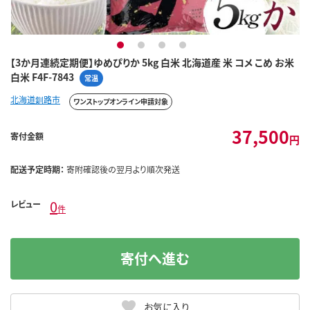
1
2
3
4
【3か月連続定期便】ゆめぴりか 5kg 白米 北海道産 米 コメ こめ お米
白米 F4F-7843
常温
北海道釧路市
ワンストップオンライン申請対象
37,500
寄付金額
円
配送予定時期：
寄附確認後の翌月より順次発送
0
レビュー
件
寄付へ進む
お気に入り