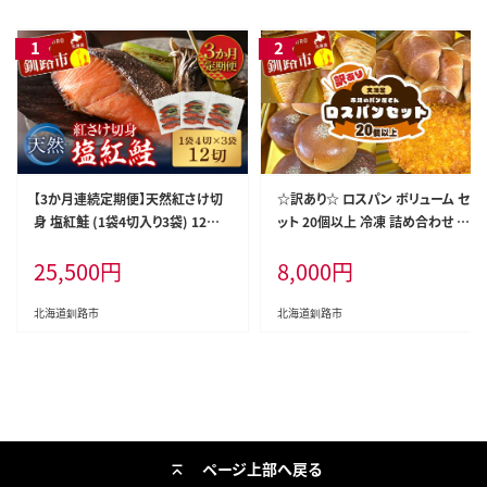
【3か月連続定期便】天然紅さけ切
☆訳あり☆ ロスパン ボリューム セ
身 塩紅鮭 (1袋4切入り3袋) 12切
ット 20個以上 冷凍 詰め合わせ お
サケ 鮭 シャケ 切り身 海鮮 魚 切身
まかせ 訳あり 不揃い 家計応援 フ
25,500
円
8,000
円
小分け
ードロス SDGs サステナブル コス
パ 大容量 便利 レンチン 時短 総菜
パン 菓子パン パン セレクトパン
北海道釧路市
北海道釧路市
北海道 釧路市 F5F-0252
ページ上部へ戻る