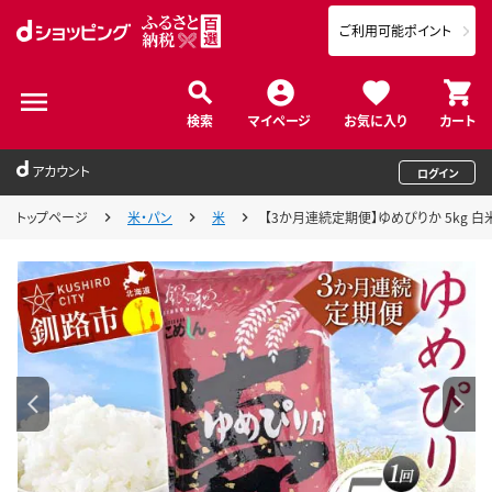
ご利用可能ポイント
検索
マイページ
お気に入り
カート
アカウント
ログイン
トップページ
米・パン
米
【3か月連続定期便】ゆめぴりか 5kg 白米 