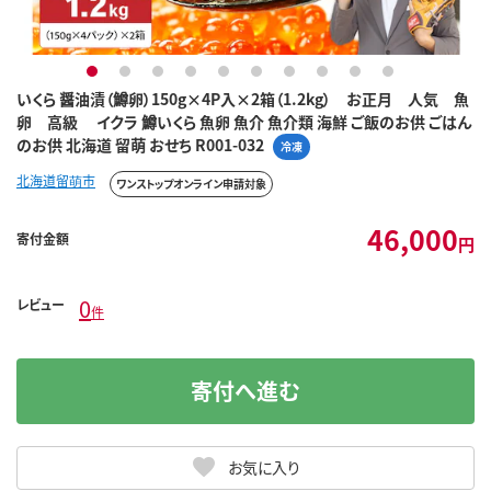
1
2
3
4
5
6
7
8
9
10
いくら 醤油漬（鱒卵）150g×4P入×2箱（1.2kg） お正月 人気 魚
卵 高級 イクラ 鱒いくら 魚卵 魚介 魚介類 海鮮 ご飯のお供 ごはん
のお供 北海道 留萌 おせち R001-032
冷凍
北海道留萌市
ワンストップオンライン申請対象
46,000
寄付金額
円
0
レビュー
件
寄付へ進む
お気に入り