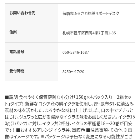
お問い合わせ先
留萌市ふるさと納税サポートデスク
住所
札幌市豊平区西岡4条7丁目1-35
電話番号
050-5846-1687
受付時間
8：50～17:20
■説明 食べやすく保管便利な小分け「150g×4パック入り 2箱セッ
ト」タイプ！ 新鮮なロシア産の鱒イクラを使用し、鰹・昆布タレに漬込み
素材の味を活かした、まろやかな味に仕上げました。口の中でプチっと
はじけ、ジュワっと広がる濃厚なイクラの味をお試しください。 イクラ15
0g（1パック）に対し、イクラ丼2杯分、イクラの軍艦巻18～20巻が目安
です！ ■おすすめアレンジ イクラ丼、軍艦巻 ■注意事項・その他 ※画
像はイメージです。 ※パッケージは予告なく変更になる可能性がござ