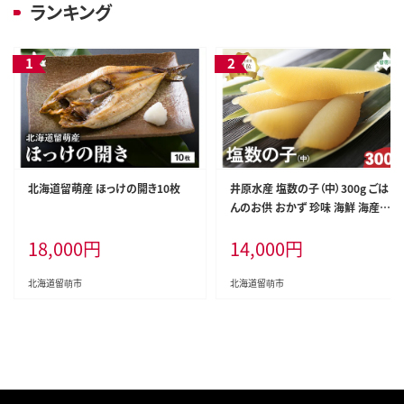
ランキング
北海道留萌産 ほっけの開き10枚
井原水産 塩数の子（中）300g ごは
んのお供 おかず 珍味 海鮮 海産物
魚介 魚介類 おつまみ かずのこ カ
18,000
円
14,000
円
ズノコ おせち 高級 ギフト
北海道留萌市
北海道留萌市