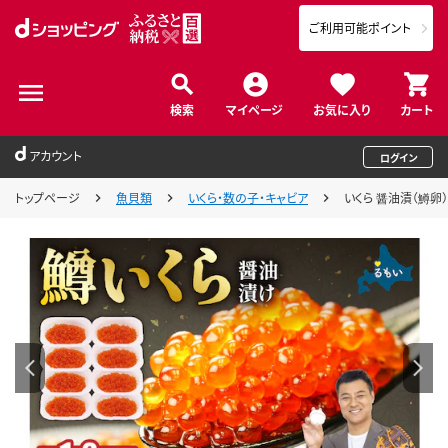
ご利用可能ポイント
検索
マイページ
お気に入り
カート
アカウント
ログイン
トップページ
魚貝類
いくら・数の子・キャビア
いくら 醤油漬（鱒卵）