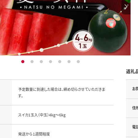
1
2
3
4
5
6
7
返礼
お
予定数量に到達した場合は、締め切らさせていただきま
す。
住
スイカ1玉入（中玉）4kg～6kg
電
発送から１週間程度