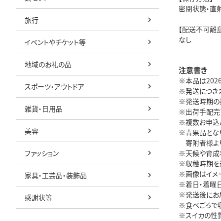
密閉状態・直
旅行
【配送不可離
なし
イベントやチケット等
地域のお礼の品
注意書き
※本品は20
スポーツ・アウトドア
※発送につき
※発送時期の
雑貨・日用品
※出荷手配完
※複数お申込
美容
※青果品とな
寄附者様より
ファッション
※天候や育成
※収穫時期を
※画像はイメ
家具・工芸品・装飾品
※着日・着曜
※発送後にお
感謝状等
※食べごろで
※スイカの性