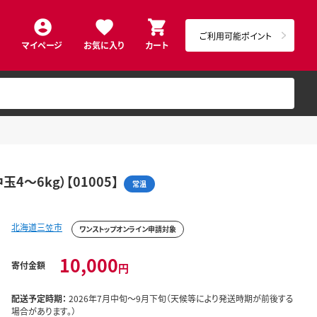
ご利用可能ポイント
マイページ
お気に入り
カート
～6kg）【01005】
常温
北海道三笠市
ワンストップオンライン申請対象
10,000
寄付金額
円
配送予定時期：
2026年7月中旬～9月下旬（天候等により発送時期が前後する
場合があります。）