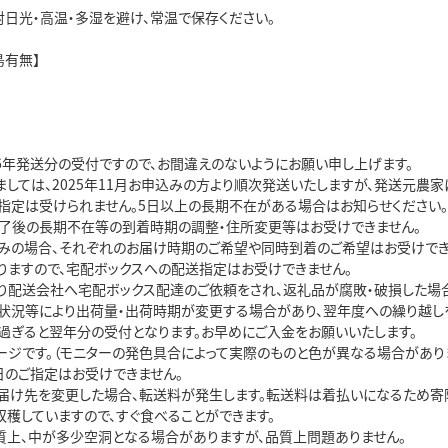
射日光・高温・多湿を避け、常温で保存ください。
島有無】
26年発送分の受付ですので、お間違えのないようにお願い申し上げます。
ましては、2025年11月お申込みの方より順次発送いたしますが、発送元農
指定は受けられません。5日以上の長期不在がある場合はお知らせください。
了後の長期不在等の到着時期の調整・住所変更等はお受けできません。
みの場合、それぞれのお届け時期のご希望や同時到着のご希望はお受けでき
りますので、宅配ボックスへの配送指定はお受けできません。
配送会社へ宅配ボックス配達のご依頼をされ、返礼品が腐敗・破損した場
状況等により出荷量・出荷時期が変更する場合があり、翌年度への繰り越しを
過ぎると翌年分の受付となります。お早めにご入金をお願いいたします。
ージです。（モニターの発色具合によって実際のものと色が異なる場合がありま
日のご指定はお受けできません。
届け先を変更した場合、転送料が発生します。転送料は着払いになるため寄附
収穫していますので、すぐ食べることができます。
質上、中が多少空洞となる場合がありますが、品質上問題ありません。