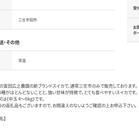
受
三笠市役所
お
ホ
送・その他
常温
の富田広之農園の新ブランドスイカで、通常三笠市のみで販売しております。
の種がほとんどないことと、強い甘味が特徴で、とても食べやすいスイカです。
は《中玉 4～6kg》です。
kg》の返礼品もございますので、お間違えのないようご確認の上お申込下さい。
名】