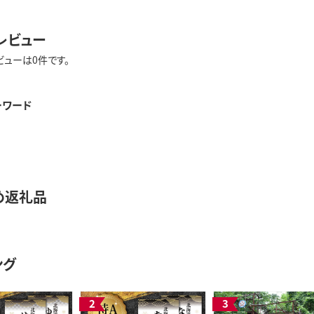
レビュー
ビューは0件です。
ーワード
め返礼品
ング