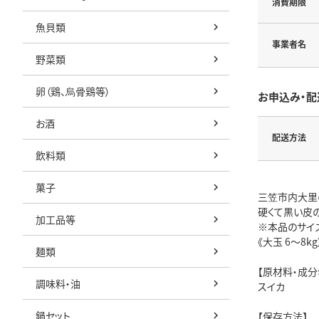
消費期限
魚貝類
事業者名
野菜類
卵（鶏、烏骨鶏等）
お申込み・配
お酒
配送方法
飲料類
菓子
三笠市内大里
硬くて黒い皮
加工品等
※本品のサイズ
《大玉 6～8
麺類
【原材料・成分
調味料・油
スイカ
鍋セット
【保存方法】