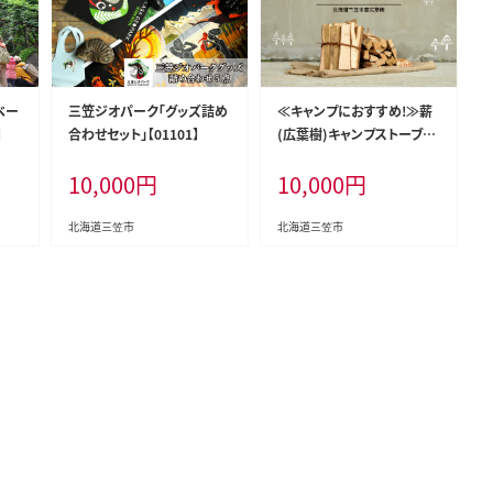
ベー
三笠ジオパーク「グッズ詰め
≪キャンプにおすすめ!≫薪
】
合わせセット」【01101】
(広葉樹)キャンプストーブ・
焚き火用 約10kg【01120】
10,000
円
10,000
円
北海道三笠市
北海道三笠市