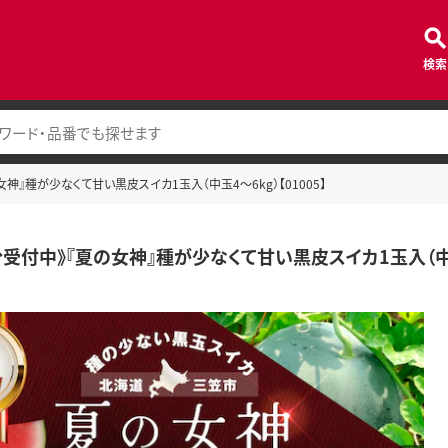
検索
女神』種が少なくて甘い黒皮スイカ1玉入（中玉4～6kg）【01005】
分受付中》『夏の女神』種が少なくて甘い黒皮スイカ1玉入（中玉4