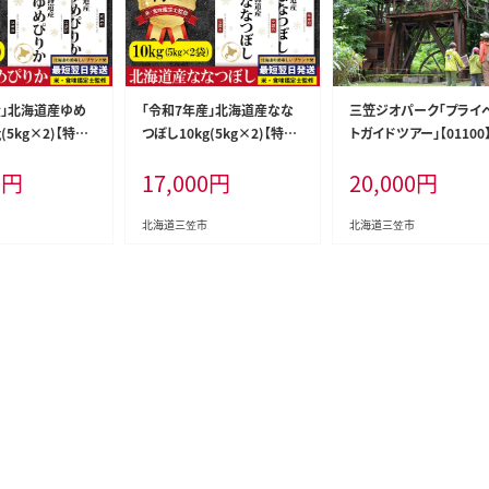
産」北海道産ゆめ
「令和7年産」北海道産なな
三笠ジオパーク「プライ
(5kg×2)【特Aラ
つぼし10kg(5kg×2)【特A
トガイドツアー」【01100
食味鑑定士監修＜
ランク】米・食味鑑定士監修
0
円
17,000
円
20,000
円
＞【1606120】
＜最短翌日発送＞【160601
8】
北海道三笠市
北海道三笠市