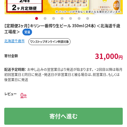
1
2
3
4
5
6
7
【定期便2ヶ月】キリン一番搾り生ビール 350ml（24本）＜北海道千歳
工場産＞
常温
北海道千歳市
ワンストップオンライン申請対象
31,000
寄付金額
円
配送予定時期：
お申し込みの翌営業日より発送が始まります。 ・２回目以降は毎月
初回営業日と同日に発送 ・発送日が非営業日と被る場合は、前営業日、もしくは
後営業日に発送
0
レビュー
件
寄付へ進む