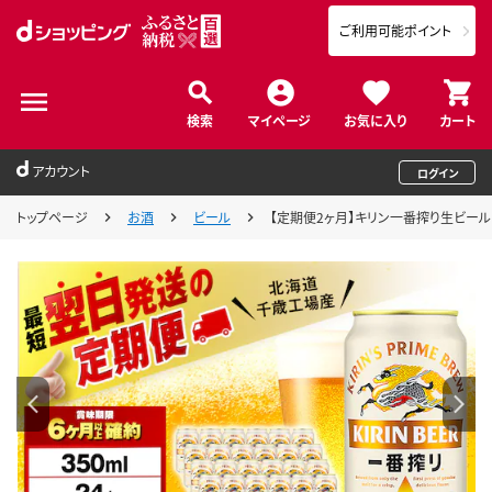
ご利用可能ポイント
検索
マイページ
お気に入り
カート
アカウント
ログイン
トップページ
お酒
ビール
【定期便2ヶ月】キリン一番搾り生ビール 