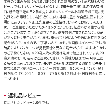
本来のうまみが感じられる、調和のとれた雑味のない上品な味わいの
ビールです。 【キリンビール株式会社北海道千歳工場】 北海道の玄関
口、新千歳空港の目と鼻の先にあるキリンビール北海道千歳工場。 支
笏湖という素晴らしい湖が近くにあり、非常に豊かな自然に囲まれた
場所にあります。 ※配送先変更のご連絡は、お早めにお願いいたしま
す。 ご連絡をいただいたタイミングによっては、転送料が発生する場
合がございます。ご了承くださいませ。 ※複数個注文された場合、商品
が別々に届く場合がございます。 ※受注状況により発送にお時間を頂く
場合がございますので、ご了承くださいませ。 ※画像はイメージです。 ※
時期によりパッケージが掲載画像と異なる場合がございます。あらかじ
めご了承ください。 ※20歳未満の飲酒は法律で禁止されています。20
歳未満のお申し込みはご遠慮ください。 ※賞味期限まで6ヶ月以上あ
るものを出荷しております。 ◆お礼の品・配送に関するお問合せ先◆ 千
歳市ふるさと納税コールセンター 営業時間 ９：００～１７：３０（祝土
日を除く） TEL：０１１－８０７－７７５３ ※１２月は土・日曜日も対応し
ております
返礼品レビュー
投稿されたレビューは0件です。