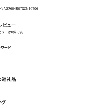
AG2604R07SCN10T06
レビュー
ビューは0件です。
ーワード
め返礼品
ング