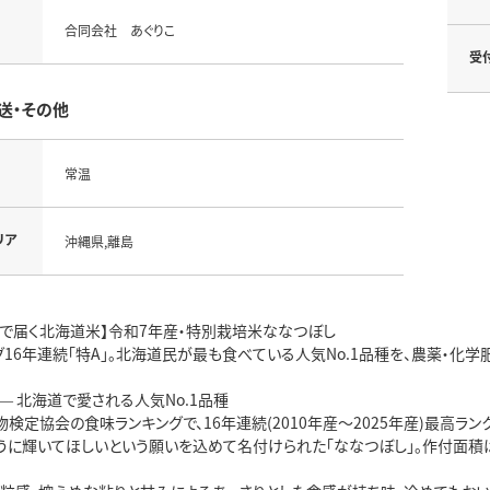
合同会社 あぐりこ
受
送・その他
常温
リア
沖縄県,離島
税で届く北海道米】令和7年産・特別栽培米ななつぼし
16年連続「特A」。北海道民が最も食べている人気No.1品種を、農薬・化
— 北海道で愛される人気No.1品種
物検定協会の食味ランキングで、16年連続(2010年産～2025年産)最高ラン
うに輝いてほしいという願いを込めて名付けられた「ななつぼし」。作付面積