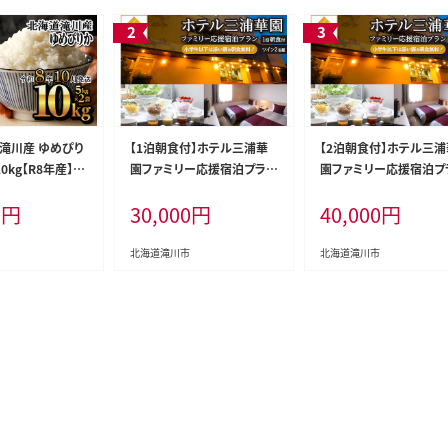
道滝川産 ゆめぴり
【1泊朝食付】ホテル三浦華
【2泊朝食付】ホテル三浦
0kg【R8年産】お
園ファミリー応援宿泊プラ
園ファミリー応援宿泊プ
ー 新米 単一米
ン! ツインルーム2名様
ン! ツインルーム2名様
0
円
30,000
円
40,000
円
 ブランド米 北海
産 白米 精米 米
お米 ご飯 おにぎり
北海道滝川市
北海道滝川市
無料 むせんまい