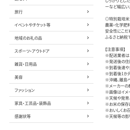
しっかりとし
ーなど幅広い
旅行
◎特別栽培米
イベントやチケット等
農薬・化学肥
安全性にこだ
ふるさと納税
地域のお礼の品
【注意事項】
スポーツ・アウトドア
※配送業者は
※発送後の住
雑貨・日用品
※到着後速や
※到着後1か
美容
※沖縄、離島
※メーカーの
ファッション
※画像はイメ
※天候や発育
家具・工芸品・装飾品
※お米の保存
※おいしくお召
感謝状等
※天候等の影