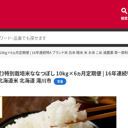
検索
kg×6ヵ月定期便 | 16年連続特A ブランド米 白米 精米 米 お米 こめ 減農薬 単一原
》特別栽培米ななつぼし 10kg×6ヵ月定期便 | 16年連続特
 北海道米 北海道 滝川市
常温