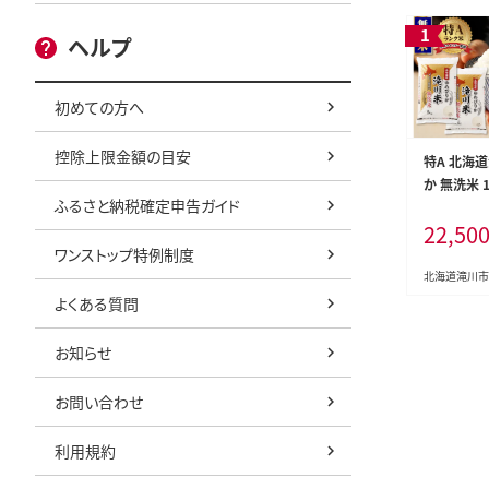
ヘルプ
初めての方へ
控除上限金額の目安
特A 北海
か 無洗米 1
ふるさと納税確定申告ガイド
米マイスタ
22,50
産地限定米
ワンストップ特例制度
道米 北海道
こめ コメ 
北海道滝川市
道産 送料
よくある質問
限定 贈答
お知らせ
お問い合わせ
利用規約