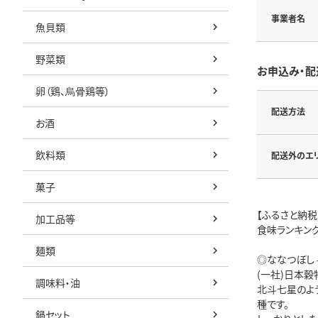
事業者名
魚貝類
野菜類
お申込み・配
卵（鶏、烏骨鶏等）
配送方法
お酒
飲料類
配送外のエ
菓子
【ふるさと納
加工品等
食味ランキング
麺類
◎ななつぼし 
(一社)日本穀
調味料・油
北斗七星のよ
種です。
鍋セット