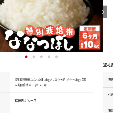
1
2
3
4
5
返礼
お
特別栽培米ななつぼし5kg×2袋(6ヵ月 合計60kg) 【賞
味期限】精米日より2ヶ月
住
精米日より2ヶ月
電