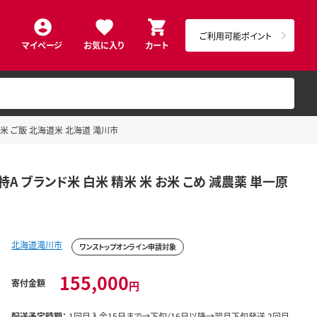
ご利用可能ポイント
マイページ
お気に入り
カート
料米 ご飯 北海道米 北海道 滝川市
A ブランド米 白米 精米 米 お米 こめ 減農薬 単一原
北海道滝川市
ワンストップオンライン申請対象
155,000
寄付金額
円
配送予定時期：
1回目入金15日まで→下旬/16日以降→翌月下旬発送 2回目