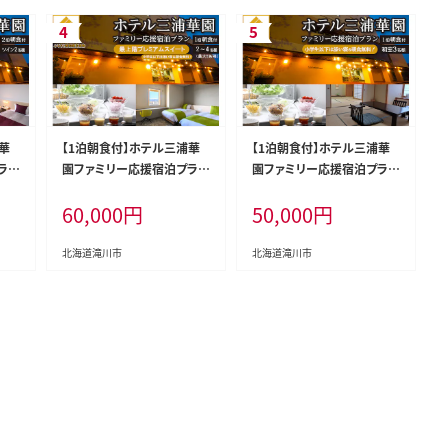
華
【1泊朝食付】ホテル三浦華
【1泊朝食付】ホテル三浦華
ラ
園ファミリー応援宿泊プラ
園ファミリー応援宿泊プラ
ン！ 最上階プレミアムスイー
ン! 和室3名様
60,000
円
50,000
円
ト 2名～4名様分（最大5名
様）
北海道滝川市
北海道滝川市