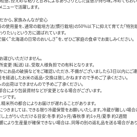
た粒感、控えめな粘りと甘みによるあっさりとした食感が持ち味。冷めてもおい
メニューで活躍します。
だから、家族みんなが安心
料の使用量を、通常の栽培方法(慣行栽培)の50%以下に抑えて育てた「特別
わりたい」という方に選ばれています。
で届く"北海道の日常のおいしさ"を、ぜひご家庭の食卓でお楽しみください。
お選びいただけません。
所変更（転送）は、受取人様負担での有料となります。
かにお品の破損などをご確認いただき、不備がございましたら3日以内にご連
月を経過したお米の返品・交換は致しかねますので予めご了承ください。
への出荷はできませんので予めご了承ください。
都合により包装資材などが変更となる場合がございます。
ージです。
、精米所の都合によりお届けが遅れることがあります。
につきましては、できる限り冷蔵保管をお願いいたします。冷蔵が難しい場合
し上がりいただける目安:冬季 約2ヶ月/春秋季 約1ヶ月/夏季 約2週間
響により生産量が確保できない場合は、同等の別の返礼品を送る場合があり