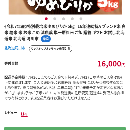
1
2
3
4
5
《令和7年産》特別栽培米ゆめぴりか 5kg | 16年連続特A ブランド米 白
米 精米 米 お米 こめ 減農薬 単一原料米 ご飯 贈答 ギフト お試し 北海
道米 北海道 滝川市
常温
北海道滝川市
ワンストップオンライン申請対象
16,000
寄付金額
円
配送予定時期：
7月26日までのご入金で下旬発送。7月27日以降のご入金は8月
下旬発送致します。 ご入金確認後、2週間程度 ※天候等により多少前後する場合
もあります。 ※長期連休(GW、お盆、年末年始)に伴い発送予定が変更となる場合
がございます。予めご了承ください。 ※発送後の住所変更(転送)は、受取人様負担
での有料となります。(配送業者はお選びいただけません。)
0
レビュー
件