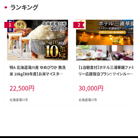
ランキング
特A 北海道滝川産 ゆめぴりか 無洗
【1泊朝食付】ホテル三浦華園ファミ
米 10kg【R8年産】お米マイスター
リー応援宿泊プラン! ツインルーム
新米 単一米 産地限定米 ブランド
2名様
22,500
円
30,000
円
米 北海道米 北海道産 白米 精米
米 こめ コメ お米 ご飯 おにぎり 道
産 送料無料 むせんまい 限定 贈答
北海道滝川市
北海道滝川市