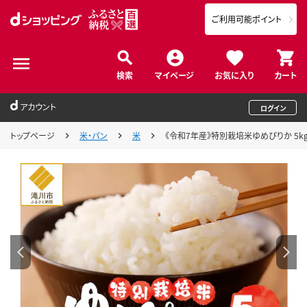
ご利用可能ポイント
検索
マイページ
お気に入り
カート
アカウント
ログイン
トップページ
米・パン
米
《令和7年産》特別栽培米ゆめぴりか 5kg 