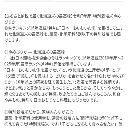
【ふるさと納税で届く北海道米の最高峰】令和7年産・特別栽培米ゆめ
ぴりか
食味ランキング16年連続「特A」。"日本一おいしいお米"を目指して生ま
れた北海道米の最高峰を、農薬・化学肥料5割以下の特別栽培でお届
けします。
◎ゆめぴりか — 北海道米の最高峰
(一社)日本穀物検定協会の食味ランキングで、16年連続(2010年産～2
025年産)最高ランクの「特A」評価を獲得しています。
"日本一おいしいお米を届けたい"という北海道の生産者の「夢」と、ア
イヌ語で"美しい"を意味する「ピリカ」を合わせて名付けられた「ゆめぴ
りか」。10年以上の研究を経て誕生した、北海道を代表する銘柄です。
ほどよい粘りと豊かな甘み、もっちりとした柔らかさ、そしてつややかに
輝く炊きあがりの美しさが特徴。炊きたての白ごはんはもちろん、和食
や丼もの、特別な日のおもてなし料理にもぴったりです。
◎特別栽培米だから、家族みんなが安心
農薬・化学肥料の使用量を、通常の栽培方法(慣行栽培)の50%以下に
抑えて育てた「特別栽培米」です。「子どもに安心して食べさせたい」「毎