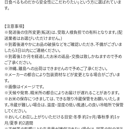
日食べるものだから安全性にこだわりたい」という方に選ばれていま
す。
【注意事項】
※発送後の住所変更(転送)は、受取人様負担での有料となります。(配
送業者はお選びいただけません。)
※到着後速やかにお品の破損などをご確認いただき、不備がございま
したら3日以内にご連絡ください。
※到着後1か月を経過したお米の返品・交換は致しかねますので予め
ご了承ください。
※沖縄、離島への出荷はできませんので予めご了承ください。
※メーカーの都合により包装資材などが変更となる場合がございま
す。
※画像はイメージです。
※天候や発育、精米所の都合によりお届けが遅れることがあります。
※お米の保存につきましては、できる限り冷蔵保管をお願いいたしま
す。冷蔵が難しい場合は、温度・湿度の低い風通しの良い冷暗所で保管
してください。
※おいしくお召し上がりいただける目安:冬季 約2ヶ月/春秋季 約1ヶ
月/夏季 約2週間
※天候等の影響により生産量が確保できない場合は、同等の別の返礼