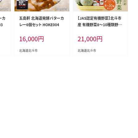
ーカ
五島軒 北海道発酵バターカ
【JAS認定有機野菜】北斗市
03
レー6個セット HOKE004
産 有機野菜8～10種類野菜
セット 紙箱入(季節で種類が
16,000
円
21,000
円
変わります) HOKB019
北海道北斗市
北海道北斗市