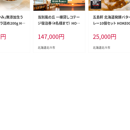
かみ」無添加生う
当別風の丘 一棟貸しコテー
五島軒 北海道発酵バタ
詰め200g HO
ジ宿泊券（4名様まで） HOK
レー10個セット HOKE0
Z003
0
円
147,000
円
25,000
円
北海道北斗市
北海道北斗市