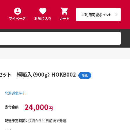
ご利用可能ポイント
マイページ
お気に入り
カート
ト 桐箱入〈900g〉 HOKB002
冷蔵
北海道北斗市
24,000
寄付金額
円
配送予定時期：
決済から30日前後で発送