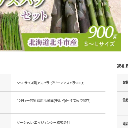
返礼
お
S～Lサイズ紫アスパラ・グリーンアスパラ900g
住
12日 (一般家庭用冷蔵庫(チルド)6～7℃位で保存)
ソーシャル・エイジェンシー株式会社
電