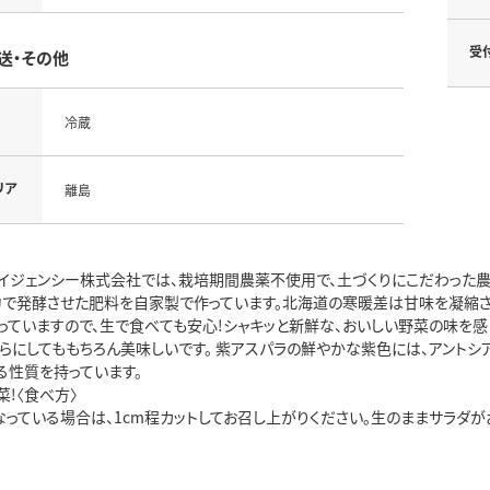
受
送・その他
冷蔵
リア
離島
エイジェンシー株式会社では、栽培期間農薬不使用で、土づくりにこだわった農
力で発酵させた肥料を自家製で作っています。北海道の寒暖差は甘味を凝縮さ
っていますので、生で食べても安心!シャキッと新鮮な、おいしい野菜の味を感
ぷらにしてももちろん美味しいです。 紫アスパラの鮮やかな紫色には、アント
る性質を持っています。
!〈食べ方〉
なっている場合は、1cm程カットしてお召し上がりください。生のままサラダ