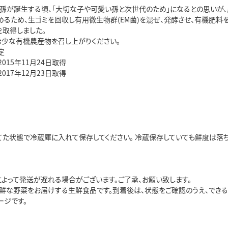
に孫が誕生する頃、「大切な子や可愛い孫と次世代のため」になるとの思いが
めるため、生ゴミを回収し有用微生物群(EM菌)を混ぜ、発酵させ、有機肥料
を取得しました。
希少な有機農産物を召し上がりください。
定
1:2015年11月24日取得
1:2017年12月23日取得
てた状態で冷蔵庫に入れて保存してください。 冷蔵保存していても鮮度は落
によって発送が遅れる場合がございます。ご了承、お願い致します。
鮮な野菜をお届けする生鮮食品です。到着後は、状態をご確認のうえ、できる
ージです。