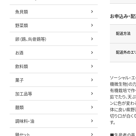
魚貝類
お申込み・配
野菜類
配送方法
卵（鶏、烏骨鶏等）
お酒
配送外のエ
飲料類
ソーシャル・
菓子
機微生物)の
有機栽培で作
加工品等
茹でたり、天
ンに色が変わ
麺類
体に良い紫野菜
切り口が白く
調味料・油
す。
鍋セット
■生産者の声