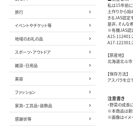
私は15年前
土作りから始
旅行
きるJAS認定
是非、そんな
イベントやチケット等
※有機JAS認
A15-11240
地域のお礼の品
A17-12230
スポーツ・アウトドア
【原産地】
北海道北斗市
雑貨・日用品
【保存方法】
美容
アスパラを立
ファッション
注意書き
・野菜の成長
家具・工芸品・装飾品
※本商品は新
※画像はイメ
感謝状等