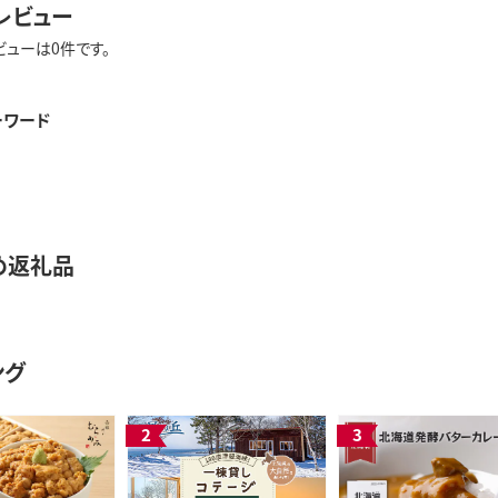
レビュー
ビューは0件です。
ーワード
め返礼品
ング