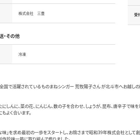
株式会社 三豊
受
送・その他
冷凍
、全国で活躍されているものまねシンガー 荒牧陽子さん が北斗市へお越しの
たにしんに、菜の花、にんじん、数の子を合わせ、しょうが、昆布、唐辛子で味
にもよく合います。
豊な味」を求め最初の一歩をスタートし、お陰さまで昭和39年株式会社として
創作珍味一筋に取り組んで参りました。