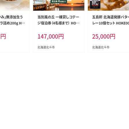
かみ」無添加生う
当別風の丘 一棟貸しコテー
五島軒 北海道発酵バタ
詰め200g HO
ジ宿泊券（4名様まで） HOK
レー10個セット HOKE0
Z003
0
円
147,000
円
25,000
円
北海道北斗市
北海道北斗市