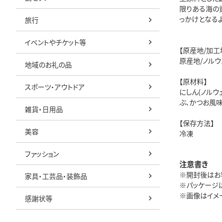
限りある海の
っかけとなる
旅行
イベントやチケット等
【原産地/加工
原産地/ノルウ
地域のお礼の品
【原材料】
スポーツ・アウトドア
にしん(ノルウ
ぶ、かつお風味
雑貨・日用品
【保存方法】
美容
冷凍
ファッション
注意書き
※開封後はお
家具・工芸品・装飾品
※パッケージ
※画像はイメ
感謝状等