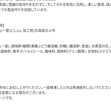
資源に感謝の気持ちを忘れずに、そしてそれを有効に活用し、楽しい食卓、話
ような製品作りを目指しています。
地】
ェー産(にしん)、加工地/北海道北斗市
ェー産)、調味酢(糖類(果糖ぶどう糖液糖、砂糖)、醸造酢、食塩)、水煮菜の花
調味料、唐辛子/ソルビトール、酸味料、調味料(アミノ酸等)、甘味料(ステビア
早めにお召し上がりください。一度解凍したときは再凍結をしないでください
は変更になる場合がございます。
ージです。