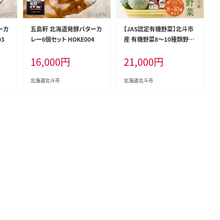
ーカ
五島軒 北海道発酵バターカ
【JAS認定有機野菜】北斗市
03
レー6個セット HOKE004
産 有機野菜8～10種類野菜
セット 紙箱入(季節で種類が
16,000
円
21,000
円
変わります) HOKB019
北海道北斗市
北海道北斗市