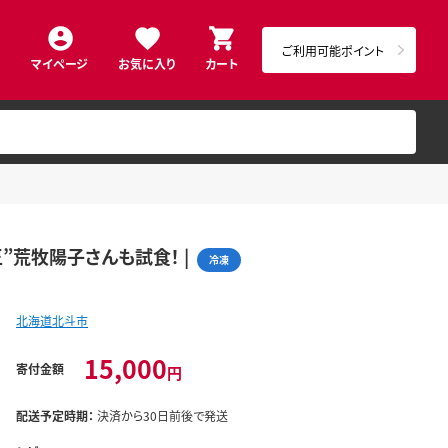
ご利用可能ポイント
マイページ
お気に入り
カート
王”荒牧陽子さんも試食！ |
冷凍
北海道北斗市
15,000
寄付金額
円
配送予定時期：
決済から30日前後で発送