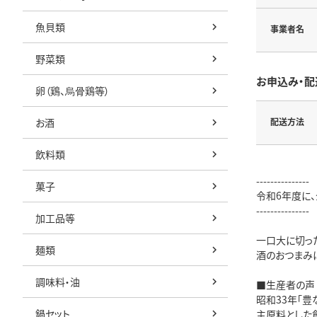
魚貝類
事業者名
野菜類
お申込み・配
卵（鶏、烏骨鶏等）
お酒
配送方法
飲料類
---------------
菓子
令和6年度に
---------------
加工品等
一口大に切っ
麺類
酒のおつまみ
調味料・油
■生産者の声
昭和33年「
鍋セット
主原料とした