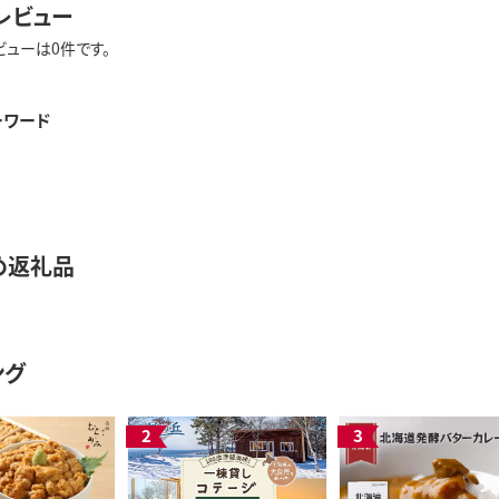
レビュー
ビューは0件です。
ーワード
め返礼品
ング