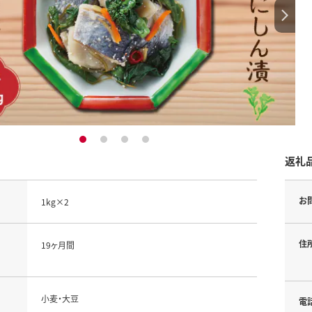
1
2
3
4
返礼
お
1kg×2
住
19ヶ月間
小麦・大豆
電