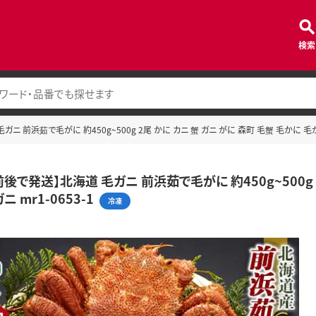
検索
ニ 前浜茹で毛がに 約450g~500g 2尾 かに カニ 蟹 ガニ がに 森町 毛蟹 毛かに 毛がに
後で発送】北海道 毛ガニ 前浜茹で毛がに 約450g~500g 
 mr1-0653-1
冷凍