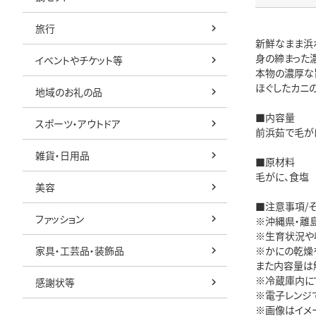
旅行
新鮮なまま浜
身の締まった
イベントやチケット等
本物の濃厚な
ほぐしたカニ
地域のお礼の品
■内容量
スポーツ・アウトドア
前浜茹で毛がに
雑貨・日用品
■原材料
毛がに、食塩
美容
■注意事項/
ファッション
※沖縄県・離
※生育状況や
家具・工芸品・装飾品
※かにの乾燥
また内容量は
※冷蔵庫内に
感謝状等
※電子レンジ
※画像はイメ