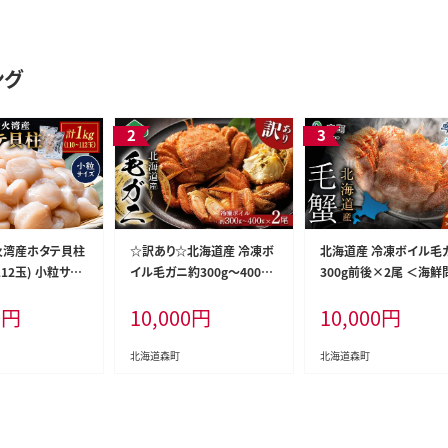
ング
火湾産ホタテ貝柱
☆訳あり☆北海道産 冷凍ボ
北海道産 冷凍ボイル毛
~112玉) 小粒サイ
イル毛ガニ約300g～400g
300g前後×2尾 ＜海鮮
海鮮丼 森町 魚貝
前後×2尾 ＜海鮮問屋 株式
株式会社 瑞宝＞ かに 
0
円
10,000
円
10,000
円
タテ ほたて 魚介
会社 瑞宝＞ かに カニ 蟹 ガ
蟹 ガニ がに 森町 ふる
 刺身 海鮮 1kg
ニ がに 森町 ふるさと納税
納税 北海道 毛蟹 毛かに
北海道 毛蟹 毛かに 毛ガニ
ガニ 毛カニ mr1-1466
北海道森町
北海道森町
毛カニ mr1-1463