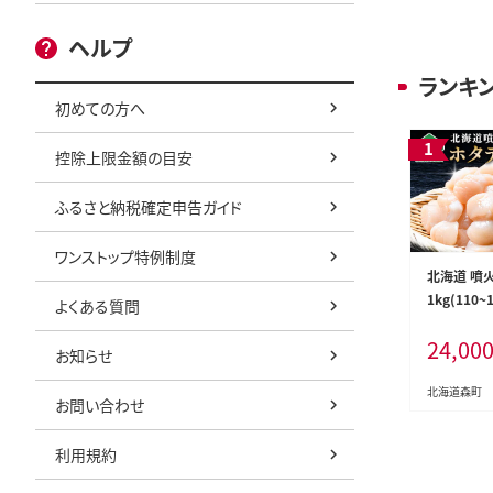
ヘルプ
ランキ
初めての方へ
控除上限金額の目安
ふるさと納税確定申告ガイド
ワンストップ特例制度
北海道 噴
1kg(110
よくある質問
ズ・刺身用 
24,00
類 帆立 ホ
お知らせ
類 貝 北海道
mr1-1332
北海道森町
お問い合わせ
利用規約