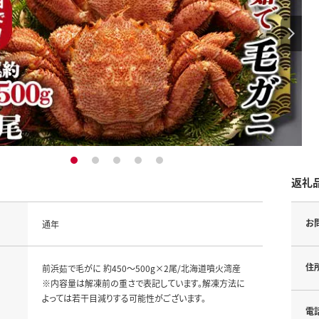
1
2
3
4
5
返礼
お
通年
住
前浜茹で毛がに 約450～500g×2尾/北海道噴火湾産
※内容量は解凍前の重さで表記しています。解凍方法に
よっては若干目減りする可能性がございます。
電