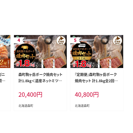
ガニ
森町駒ヶ岳ポーク焼肉セット
『定期便』森町駒ヶ岳ポーク
問屋
計1.8kg＜道産ネットミツハ
焼肉セット 計1.8kg全2回＜
カニ
シ＞ 森町 豚肉 ロース バラ
道産ネットミツハシ＞ 森町
20,400
円
40,800
円
さと
焼肉 セット ふるさと納税 北
豚肉 ロース バラ 焼肉 セッ
 毛
海道 mr1-0017
ト ふるさと納税 北海道 mr1
-0022
北海道森町
北海道森町