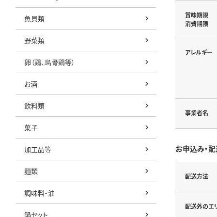
賞味期限
魚貝類
消費期限
野菜類
アレルギー
卵（鶏、烏骨鶏等）
お酒
飲料類
事業者名
菓子
お申込み・配
加工品等
麺類
配送方法
調味料・油
配送外のエ
鍋セット