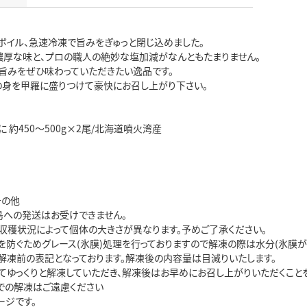
ボイル、急速冷凍で旨みをぎゅっと閉じ込めました。
濃厚な味と、プロの職人の絶妙な塩加減がなんともたまりません。
旨みをぜひ味わっていただきたい逸品です。
の身を甲羅に盛りつけて豪快にお召し上がり下さい。
 約450～500g×2尾/北海道噴火湾産
その他
島への発送はお受けできません。
収穫状況によって個体の大きさが異なります。予めご了承ください。
を防ぐためグレース(氷膜)処理を行っておりますので解凍の際は水分(氷膜が
解凍前の表記となっております。解凍後の内容量は目減りいたします。
てゆっくりと解凍していただき、解凍後はお早めにお召し上がりいただくことを
での解凍はご遠慮ください
ージです。