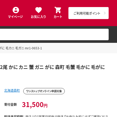
ご利用可能ポイント
マイページ
お気に入り
カート
 毛カニ 毛ガニ mr1-0653-1
2尾 かに カニ 蟹 ガニ がに 森町 毛蟹 毛かに 毛がに
北海道森町
ワンストップオンライン申請対象
31,500
寄付金額
円
配送予定時期：
発注より7営業日前後で発送 【お申込み前に必ずご確認くださ