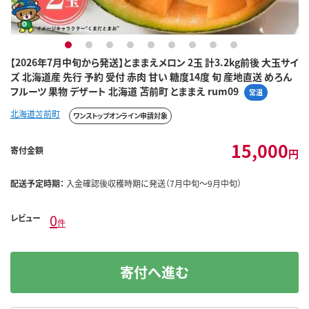
1
2
3
4
5
6
7
8
9
【2026年7月中旬から発送】とままえメロン 2玉 計3.2kg前後 大玉サイ
ズ 北海道産 先行 予約 受付 赤肉 甘い 糖度14度 旬 産地直送 めろん
フルーツ 果物 デザート 北海道 苫前町 とままえ rum09
常温
北海道苫前町
ワンストップオンライン申請対象
15,000
寄付金額
円
配送予定時期：
入金確認後収穫時期に発送（7月中旬～9月中旬）
0
レビュー
件
寄付へ進む