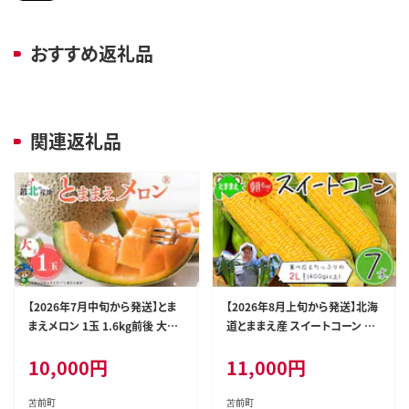
おすすめ返礼品
関連返礼品
【2026年7月中旬から発送】とま
【2026年8月上旬から発送】北海
まえメロン 1玉 1.6kg前後 大玉
道とままえ産 スイートコーン 2L
サイズ 北海道産 先行 予約 受付
サイズ 7本 とうもろこし 北海道
10,000
円
11,000
円
赤肉 甘い 糖度14度 旬 産地直
産 先行 予約 受付 甘い 旬 産地
送 めろん フルーツ 果物 デザー
直送 野菜 冷蔵 北海道 苫前町 と
ト 北海道 苫前町 とままえ rum0
ままえ rum10
苫前町
苫前町