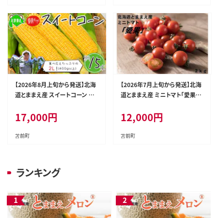
8
【2026年8月上旬から発送】北海
【2026年7月上旬から発送】北海
道とままえ産 スイートコーン 2L
道とままえ産 ミニトマト「愛果
サイズ 約15本 とうもろこし 北海
（あいか）」2kg トマト とまと 北
17,000
円
12,000
円
道産 先行 予約 受付 甘い 旬 産
海道産 先行 予約 受付 甘い 旬
地直送 野菜 冷蔵 北海道 苫前町
産地直送 野菜 北海道 苫前町 と
とままえ rum11
ままえ rum13
苫前町
苫前町
ランキング