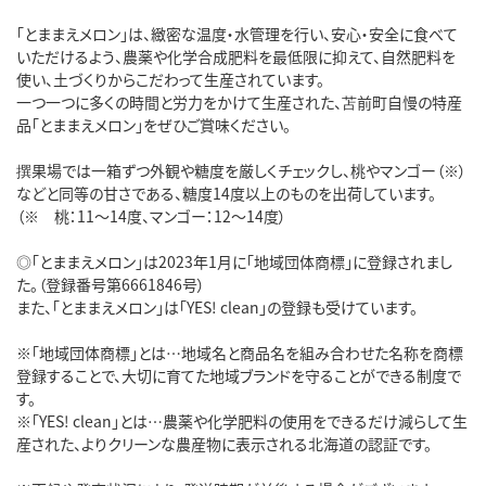
「とままえメロン」は、緻密な温度・水管理を行い、安心・安全に食べて
いただけるよう、農薬や化学合成肥料を最低限に抑えて、自然肥料を
使い、土づくりからこだわって生産されています。
一つ一つに多くの時間と労力をかけて生産された、苫前町自慢の特産
品「とままえメロン」をぜひご賞味ください。
撰果場では一箱ずつ外観や糖度を厳しくチェックし、桃やマンゴー（※）
などと同等の甘さである、糖度14度以上のものを出荷しています。
（※ 桃：11～14度、マンゴー：12～14度）
◎「とままえメロン」は2023年1月に「地域団体商標」に登録されまし
た。（登録番号第6661846号）
また、「とままえメロン」は「YES! clean」の登録も受けています。
※「地域団体商標」とは…地域名と商品名を組み合わせた名称を商標
登録することで、大切に育てた地域ブランドを守ることができる制度で
す。
※「YES! clean」とは…農薬や化学肥料の使用をできるだけ減らして生
産された、よりクリーンな農産物に表示される北海道の認証です。