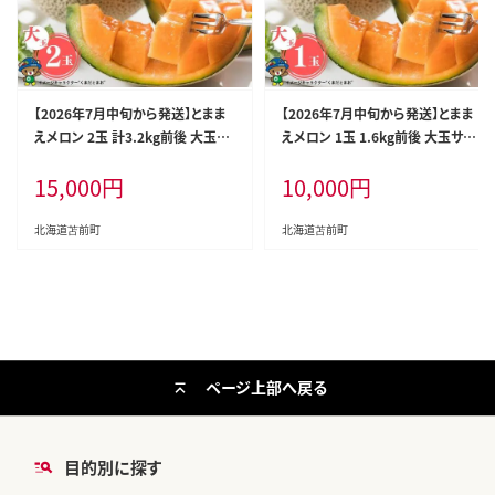
【2026年7月中旬から発送】とまま
【2026年7月中旬から発送】とまま
えメロン 2玉 計3.2kg前後 大玉サ
えメロン 1玉 1.6kg前後 大玉サイ
イズ 北海道産 先行 予約 受付 赤肉
ズ 北海道産 先行 予約 受付 赤肉
15,000
円
10,000
円
甘い 糖度14度 旬 産地直送 めろん
甘い 糖度14度 旬 産地直送 めろん
フルーツ 果物 デザート 北海道 苫
フルーツ 果物 デザート 北海道 苫
前町 とままえ rum09
前町 とままえ rum08
北海道苫前町
北海道苫前町
ページ上部へ戻る
目的別に探す