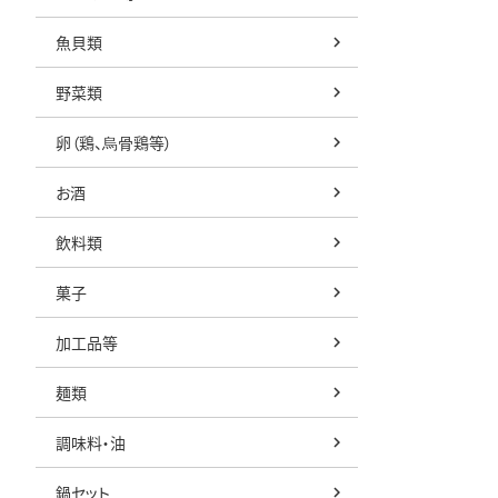
魚貝類
野菜類
卵（鶏、烏骨鶏等）
お酒
飲料類
菓子
加工品等
麺類
調味料・油
鍋セット