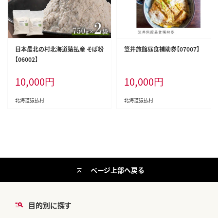
日本最北の村北海道猿払産 そば粉
笠井旅館昼食補助券【07007】
【06002】
10,000
円
10,000
円
北海道猿払村
北海道猿払村
ページ上部へ戻る
目的別に探す