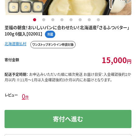
1
2
3
4
5
6
7
8
至福の朝食！おいしいパンに合わせたい！北海道産「さるふつバター」
100g 6個入【02001】
冷蔵
北海道猿払村
ワンストップオンライン申請対象
15,000
寄付金額
円
配送予定時期：
お申込みいただいた順に順次発送 お届け目安：入金確認後約2か
月以内 ※11月～1月は入金確認後約3か月以内にお届けとなります。
0
レビュー
件
寄付へ進む