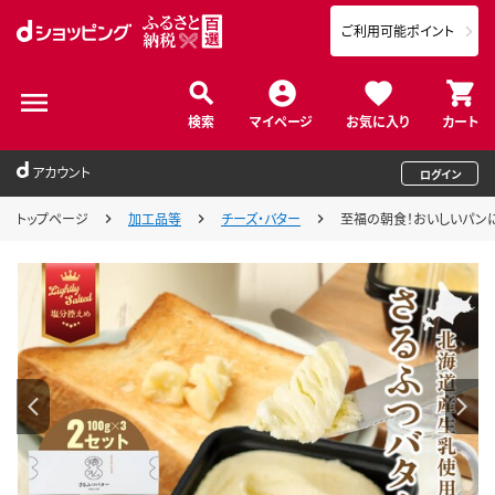
ご利用可能ポイント
検索
マイページ
お気に入り
カート
アカウント
ログイン
トップページ
加工品等
チーズ・バター
至福の朝食！おいしいパンに合