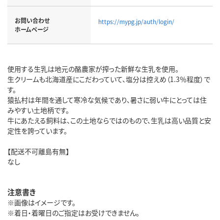
お問い合わせ
https://mypg.jp/auth/login/
ホームページ
使用する生乳は地元の酪農家が搾った新鮮な生乳を使用。
生クリームも北海道産にこだわっていて、塩分は控えめ（1.3％程度）で
す。
猿払村は年間を通して寒冷な気候であり、暑さに弱い牛にとっては住
みやすい土地柄です。
牛にあたえる飼料は、この土地ならではのもので、生乳は高い品質と安
定性を誇っています。
【配送不可離島有無】
なし
注意書き
※画像はイメージです。
※着日・着曜日のご指定はお受けできません。