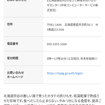
【北海道猿払村】ふるさと納税お問い合わ
せセンター(中央コンピューターサービス株
式会社)
住所
〒061-1444 北海道恵庭市京町56-1 M
Y恵庭ビル504
電話番号
050-3355-1069
受付時間
9時～17時30分（土日祝日、年末年始除く）
お問い合わせ
https://mypg.jp/auth/login/
ホームページ
北海道宗谷の激しい海で育ったホタテの貝ひもを、低温乾燥で熟成さ
せた珍味です。食べだしたら止まらない、やみつきになる食感を、是非ご