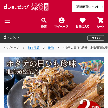
ご利用可能ポイント
検索
マイページ
お気に入り
カート
アカウント
ログイン
トップページ
加工品等
乾物
ホタテの貝ひも珍味 北海道猿払産 2