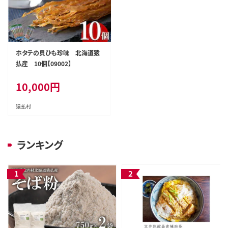
ホタテの貝ひも珍味 北海道猿
払産 10個【09002】
10,000
円
猿払村
ランキング