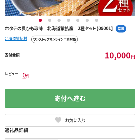
1
2
3
4
5
6
7
ホタテの貝ひも珍味 北海道猿払産 2種セット【09001】
常温
北海道猿払村
ワンストップオンライン申請対象
10,000
寄付金額
円
0
レビュー
件
寄付へ進む
お気に入り
返礼品詳細