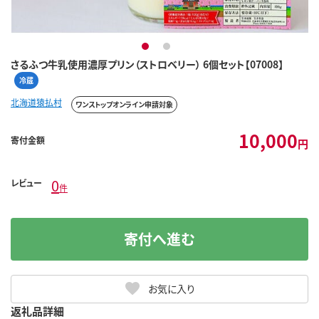
1
2
さるふつ牛乳使用濃厚プリン（ストロベリー） 6個セット【07008】
冷蔵
北海道猿払村
ワンストップオンライン申請対象
10,000
寄付金額
円
0
レビュー
件
寄付へ進む
お気に入り
返礼品詳細