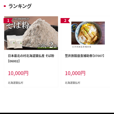
ランキング
日本最北の村北海道猿払産 そば粉
笠井旅館昼食補助券【07007】
【06002】
10,000
円
10,000
円
北海道猿払村
北海道猿払村