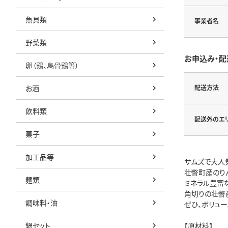
魚貝類
事業者名
野菜類
お申込み・配
卵（鶏、烏骨鶏等）
お酒
配送方法
飲料類
配送外のエ
菓子
加工品等
サムズで大人気
壮瞥町産のりん
麺類
ミネラル豊富
角切りの壮瞥
調味料・油
ぜひ、ボリュ
鍋セット
【原材料】