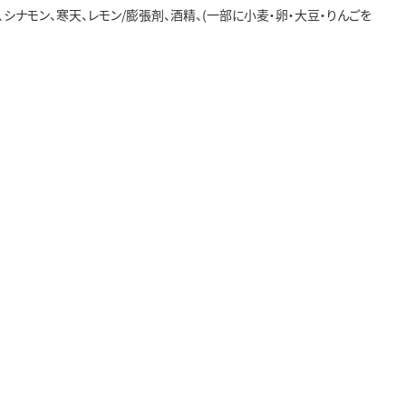
、シナモン、寒天、レモン/膨張剤、酒精、(一部に小麦・卵・大豆・りんごを