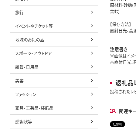
原材料 砂糖(
含む)
旅行
【保存方法】
イベントやチケット等
直射日光、高
地域のお礼の品
注意書き
スポーツ・アウトドア
※画像はイメ
※直射日光、
雑貨・日用品
美容
返礼品
投稿されたレ
ファッション
家具・工芸品・装飾品
関連キ
感謝状等
壮瞥町