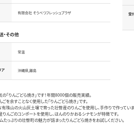
有限会社 そうべつフレッシュプラザ
受
送・その他
常温
リア
沖縄県,離島
の「りんごどら焼き」です！年間8000個の販売実績。
ごを余すことなく使用した「りんごどら焼き」です。
な有珠山の火山灰土壌で育った壮瞥産のりんごを使用し、手作りで作っていま
産りんごのコンポートを使用し、ほんのりかおるシナモンが特徴です。
ームたっぷりの壮瞥町の魅力が詰まったりんごどら焼きをお試しください。