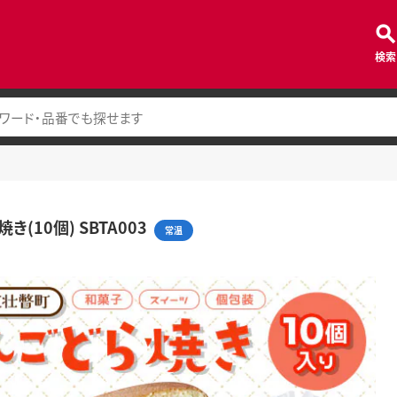
検索
き(10個) SBTA003
常温