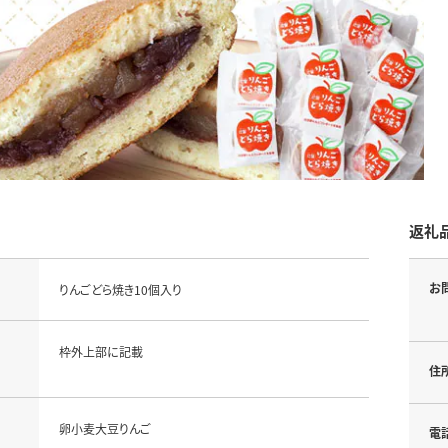
返礼
お
りんごどら焼き10個入り
枠外上部に記載
住
卵小麦大豆りんご
電