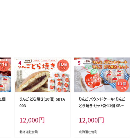
1個
りんご どら焼き(10個) SBTA
りんご パウンドケーキ・りんご
003
どら焼き セット計11個 SBT
A005
12,000
円
12,000
円
北海道壮瞥町
北海道壮瞥町