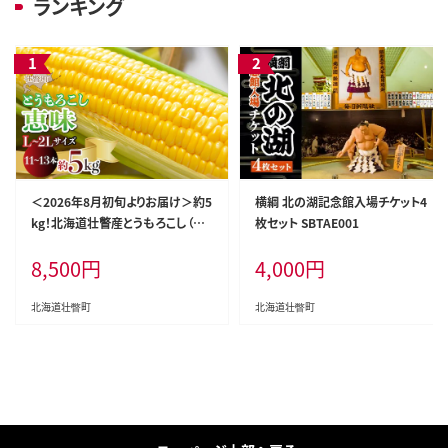
ランキング
＜2026年8月初旬よりお届け＞約5
横綱 北の湖記念館入場チケット4
kg！北海道壮瞥産とうもろこし（恵
枚セット SBTAE001
味）【Ｌ～2Lサイズ 11～13本】 SBT
8,500
円
4,000
円
P002
北海道壮瞥町
北海道壮瞥町