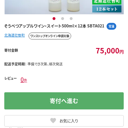
1
2
3
そうべつアップルワイン・スイート500ml×12本 SBTA021
常温
北海道壮瞥町
ワンストップオンライン申請対象
75,000
寄付金額
円
配送予定時期：
準備でき次第、順次発送
0
レビュー
件
寄付へ進む
お気に入り