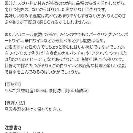
果汁たっぷり・強い甘みが特徴のつがる。品種の特徴を活かしながら、
尚且つ飽きのこないさっぱりとした爽やかな口当たりです。
美味しい飲み頃温度は約8℃。あまり冷やしすぎない方が、りんごの甘
さや香りが丁度良く感じられるかもしれませんね。
また、アルコール度数は9％で、ワインの中でもスパークリングワイン、ポ
ートワイン、辛口ワインなどから比べると少し度数は低め。
お酒の弱い女性の方でもちょっと嗜むにはいい感じではないでしょか。
白ワインなので例えば「白身魚のカルパッチョ」や「アクアパッツァ」また
は「あさりのアヒージョ」などあっさりとした海鮮料理にピッタリです。
壮瞥町で採れたつがるりんごの白ワインとお洒落な料理と楽しい会話
で食卓を囲んでみるのはいかがでしょうか。
【原材料】
りんご(壮瞥町産100％)、酸化防止剤(亜硝酸塩)
【保存方法】
高温多湿を避けて保存ください。
注意書き