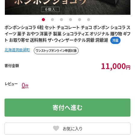
1
2
3
4
5
6
ボンボンショコラ 6粒 セット チョコレート チョコ ボンボン ショコラ ス
イーツ 菓子 おやつ 洋菓子 製菓 ショコラティエ オリジナル 贈り物 ギフ
ト お取り寄せ 送料無料 ザ・ウィンザーホテル洞爺 洞爺湖
冷蔵
北海道洞爺湖町
ワンストップオンライン申請対象
11,000
寄付金額
円
0
レビュー
件
寄付へ進む
お気に入り