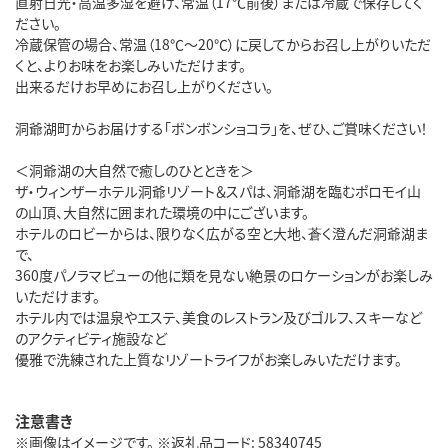
直射日光・高温多湿を避け、常温（17℃前後）または冷蔵で保存してく
ださい。
冷蔵保管の場合、常温（18℃～20℃）に戻してからお召し上がりいただ
くと、よりお味をお楽しみいただけます。
出来るだけお早めにお召し上がりください。
洞爺湖町からお届けする「ボンボンショコラ」を、ぜひ、ご賞味ください！
＜洞爺湖の大自然で癒しのひとときを＞
ザ・ウィンザーホテル洞爺リゾート＆スパは、洞爺湖を臨むポロモイ山
の山頂、大自然に囲まれた環境の中にございます。
ホテルのロビーからは、限りなく広がる空と大地、蒼く澄んだ洞爺湖ま
で、
360度パノラマビューの他に類を見ない絶景のロケーションがお楽しみ
いただけます。
ホテル内では温泉やエステ、美食のレストラン及びゴルフ、スキーなど
のアクティビティ施設など
優雅で洗練された上質なリゾートライフがお楽しみいただけます。
注意書き
※画像はイメージです。 ※返礼品コード: 58340745