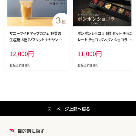
サニーサイドアップカフェ 野菜の
ボンボンショコラ 6粒 セット チョコ
生塩麹 3種（ソフリット＋ヤヤン昆
レート チョコ ボンボン ショコラ ス
布と鰹節＋季節セレクト）
イーツ 菓子 おやつ 洋菓子 製菓 シ
12,000
円
11,000
円
ョコラティエ オリジナル 贈り物 ギ
フト お取り寄せ 送料無料 ザ・ウィ
ンザーホテル洞爺 洞爺湖
北海道洞爺湖町
北海道洞爺湖町
ページ上部へ戻る
目的別に探す