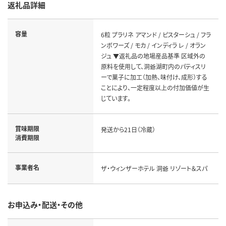
返礼品詳細
容量
6粒 プラリネ アマンド / ピスターシュ / フラ
ンボワーズ / モカ / インディラ レ / オラン
ジュ ▼返礼品の地場産品基準 区域外の
原料を使用して、洞爺湖町内のパティスリ
ーで菓子に加工（加熱、味付け、成形）する
ことにより、一定程度以上の付加価値が生
じています。
賞味期限
発送から21日（冷蔵）
消費期限
事業者名
ザ・ウィンザーホテル 洞爺 リゾート＆スパ
お申込み・配送・その他