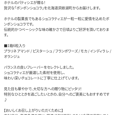
ホテルのパティシエが贈る！
贅沢な「ボンボンショコラ」を北海道洞爺湖町からお届けします。
ホテルの製菓長でもあるショコラティエが一粒一粒に愛情を込めたボ
ンボンショコラです。
伝統的かつベーシックな味の確かさで日頃よりご好評を頂いておりま
す。
■1箱6粒入り
プラリネ アマンド / ピスターシュ / フランボワーズ / モカ / インディラ レ /
オランジュ
バランスの良いフレーバーをセレクトしました。
ショコラティエが厳選した素材を使用し、
味わい深いチョコレートに丁寧に仕上げています。
見た目も華やかで、大切な方への贈り物にピッタリ！
特別なひとときを過ごしたいときの、自分へのご褒美にもおすすめです
♪
【おいしくお召し上がりいただくために】