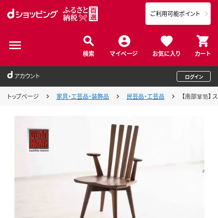
ご利用可能ポイント
検索
マイページ
お気に入り
カート
アカウント
ログイン
トップページ
家具・工芸品・装飾品
民芸品・工芸品
【南部箪笥】 ス