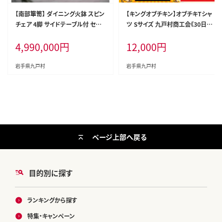
【南部箪笥】 ダイニング火鉢 スピン
【キングオブチキン】オブチキTシャ
チェア 4脚 サイドテーブル付 セッ
ツ Sサイズ 九戸村商工会《30日以
ト ウォールナット材 ダイニングテ
内に出荷予定(土日祝除く）》岩手県
4,990,000
円
12,000
円
ーブル 椅子 伝統工芸 インテリア
九戸村 Tシャツ 服---isk_shkoob
おしゃれ 火鉢 岩手県 九戸村 マル
uchikit_30d_22_12000_s---
イ造形家具工業 《受注制作につき
岩手県九戸村
岩手県九戸村
最大4カ月以内》---iisk_mahdst_
3mt_23_4990000---
ページ上部へ戻る
目的別に探す
ランキングから探す
特集・キャンペーン