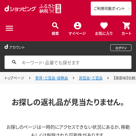
ご利用可能ポイント
検索
マイページ
お気に入り
カート
アカウント
ログイン
トップページ
家具・工芸品・装飾品
民芸品・工芸品
【南部箒】伝統工
お探しの返礼品が見当たりません。
お探しのページは一時的にアクセスできない状況にあるか、移動
もしくは削除された可能性があります。