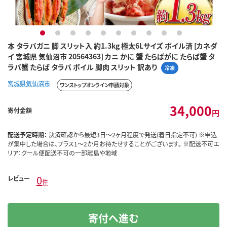
1
2
3
4
5
6
7
8
9
10
本 タラバガニ 脚 スリット入 約1.3kg 極太6Lサイズ ボイル済 [カネダ
イ 宮城県 気仙沼市 20564363] カニ かに 蟹 たらばがに たらば蟹 タ
ラバ蟹 たらば タラバ ボイル 脚肉 スリット 訳あり
冷凍
宮城県気仙沼市
ワンストップオンライン申請対象
34,000
寄付金額
円
配送予定時期：
決済確認から最短3日～2ヶ月程度で発送(着日指定不可) ※申込
が集中した場合は、プラス1～2か月お待たせすることがございます。 ※配送不可エ
リア：クール便配送不可の一部離島や地域
0
レビュー
件
寄付へ進む