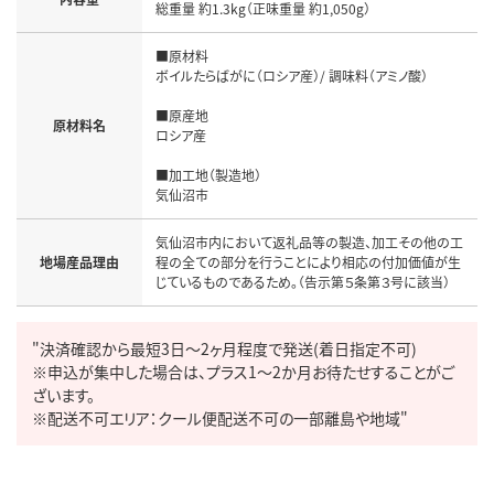
総重量 約1.3kg（正味重量 約1,050g）
■原材料

ボイルたらばがに（ロシア産）/ 調味料（アミノ酸）

■原産地 

原材料名
ロシア産

■加工地（製造地）

気仙沼市
気仙沼市内において返礼品等の製造、加工その他の工
地場産品理由
程の全ての部分を行うことにより相応の付加価値が生
じているものであるため。（告示第５条第３号に該当） 
"決済確認から最短3日～2ヶ月程度で発送(着日指定不可)

※申込が集中した場合は、プラス1～2か月お待たせすることがご
ざいます。

※配送不可エリア：クール便配送不可の一部離島や地域"