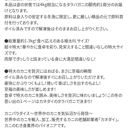
本品は姿の状態では4kg相当になるタラバガニの脚肉約1肩分のお届
けとなります。

原料は身入りの安定する冬漁に限定し、更に厳しい検品の元で原料買
付を行っております。

ボイル済みですので解凍後はそのままお召し上がりください。

●総重量約1.3kg！食べ応えのある極太6Lサイズ！

超々特大！華やかに食卓を彩り、見栄えすること間違いなしの特大サイ
ズです。

肉厚でぎっしりと詰まっている身に大満足間違いなし！

●特大のカニを贅沢にほおばる、まさに至福の瞬間

ボイル済みなので解凍後すぐにお召し上がりいただけます。

豪快にかぶりつくもよし！焼いて香ばしさを出すのもよし！

至福の美味しさが楽しめます！

食卓で特大のカニを囲み、美味しさを贅沢に味わいましょう！この冬の
思い出の１ページはカネダイのタラバガニで決まり！

カニパラダイス～世界中のカニを気仙沼から発信～

世界中のカニを輸入、加工、販売するカニの老舗卸業者「カネダイ」。

カニのむき身業界のパイオニアです。
