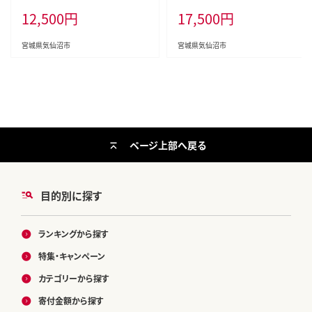
0563343] 鮭 海鮮 魚介類 国産 さ
介類 海鮮 訳アリ 規格外 不揃い さ
12,500
円
17,500
円
け 鮭 甘口 サケ 鮭切身 シャケ 切り
け サケ 鮭切身 シャケ 切り身 冷凍
身 冷凍 おかず 弁当 支援 事業者支
家庭用 おかず 弁当 支援 サーモン
援 サーモン 魚 銀鮭切り身
銀鮭切り身 魚 わけあり
宮城県気仙沼市
宮城県気仙沼市
ページ上部へ戻る
目的別に探す
ランキングから探す
特集・キャンペーン
カテゴリーから探す
寄付金額から探す