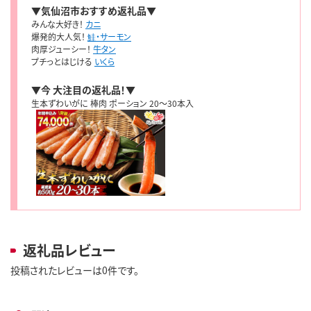
▼気仙沼市おすすめ返礼品▼
みんな大好き！
カニ
爆発的大人気！
鮭・サーモン
肉厚ジューシー！
牛タン
プチっとはじける
いくら
▼今 大注目の返礼品！▼
生本ずわいがに 棒肉 ポーション 20～30本入
返礼品レビュー
投稿されたレビューは0件です。