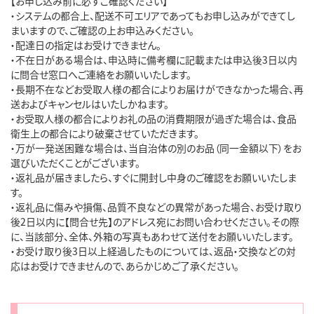
【お申し込み前に必ずご確認ください】

・システムの都合上、配送不可エリアであってもお申し込みができてし
まいますので、ご確認の上お申込みください。

・配達日の指定はお受けできません。

・不在日がある場合は、申込時に備考欄に記載または申込後3日以内
に問合せ窓口へご連絡をお願いいたします。

・長期不在などお受取人様の都合によりお届けができなかった場合、再
送およびキャンセルはいたしかねます。

・お受取人様の都合によりお礼の品の消費期限が過ぎた場合は、食品
衛生上の都合により破棄させていただきます。

・万が一発送困難な場合は、当自治体の別のお品（同一金額以下）をお
選びいただくことがございます。

・返礼品が届きましたら、すぐに開封し中身のご確認をお願いいたしま
す。

・返礼品に傷みや損傷、品質不良などの異常があった場合、お受け取り
後2日以内に【問合せ先】のアドレス宛にお問い合わせください。その際
に、当該部分、全体、外箱の写真もあわせて送付をお願いいたします。

・お受け取り後3日以上経過したものについては、返品・交換などの対
応はお受けできませんので、あらかじめご了承ください。
