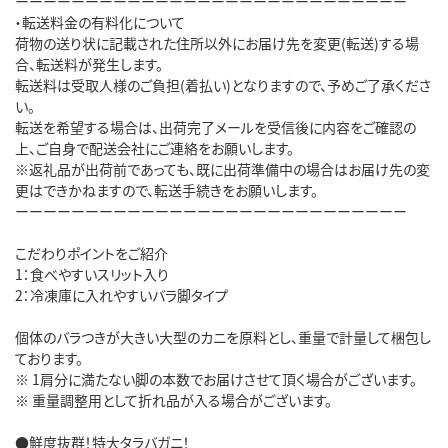
ーーーーーーーーーーーーーーーーーーーーーーーーーーーー

・転送料金の有料化について

荷物の送り状に記載された住所以外にお届け先を変更(転送)する場
合、転送料が発生します。

転送料は受取人様のご負担(着払い)となりますので、予めご了承くださ
い。

転送を希望する場合は、出荷完了メールを受信後に内容をご確認の
上、ご自身で配送会社にご連絡をお願いします。

※返礼品が出荷前であっても、既に出荷準備中の場合はお届け先の変
更はできかねますので、転送手続きをお願いします。

ーーーーーーーーーーーーーーーーーーーーーーーーーーーー

こだわりポイントをご紹介

1：食べやすいスリット入り

2：冷凍庫に入れやすいバラ脚タイプ

個体のバラつきが大きい大型のカニを原料とし、重量で計量して梱包し
ております。

※ 1肩分に満たない脚の本数でお届けさせて頂く場合がございます。

※ 重量調整用として折れ品が入る場合がございます。

●鮮度抜群！特大タラバガニ！
