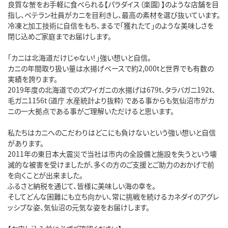
良質な蟹をお手軽に食べられる【パラダイス（楽園）】のような店舗を目
指し、ベテラン社員がカニを目利きし、最高の素材を選び抜いています。

冷凍と加工技術に自信をもち、まるで「獲れたて」のような美味しさを
閉じ込めご家庭までお届けします。

「カニは北海道だけじゃない！」強い想いと自信。

カニの年間取り扱い量は水揚げベースで約2,000tと世界でも有数の
実績を誇ります。

2019年度の北海道でのズワイガニの水揚げは679t、タラバガニ192t、
毛ガニ1156t（道庁 水産統計より抜粋）である事からも気仙沼市がカ
ニの一大拠点である事がご理解いただけると思います。

私たちはカニへのこだわりはどこにも負けないという強い想いと自信
があります。

2011年の東日本大震災で当社は市内の全設備と施設を失うという壊
滅的な被害を受けましたが、多くの方のご支援とご助力のおかげで前
を向くことが出来ました。

ふるさと納税を通じて、皆様に美味しい海の幸を。

そしてどんな困難にも立ち向かい、常に挑戦を続けるカネダイのアグレ
ッシブな姿、気仙沼の元気な姿をお届けします。
