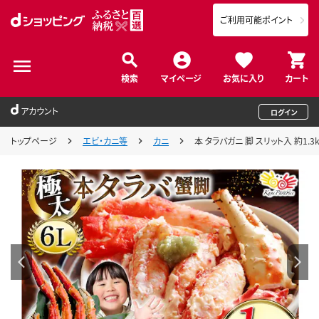
ご利用可能ポイント
検索
マイページ
お気に入り
カート
アカウント
ログイン
トップページ
エビ・カニ等
カニ
本 タラバガニ 脚 スリット入 約1.3