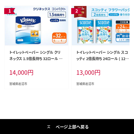
トイレットペーパー シングル クリ
トイレットペーパー シングル スコ
ネックス 1.5倍長持ち 32ロール ( 8
ッティ 2倍長持ち 24ロール ( 12ロ
ロール × 4パック ) コンパクト 無
ール × 2パック ) フラワーパック
14,000
円
13,000
円
香料 日用品 防災 備蓄 日本製 宮
香り付き 日用品 防災 備蓄 日本製
城県 岩沼市
宮城県 岩沼市
宮城県岩沼市
宮城県岩沼市
ページ上部へ戻る