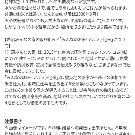
特殊な加工で作られた、とっても便利な非常食です。
水やお湯を注ぐだけで、誰でも簡単においしいごはんが食べられます。
普通のお米とは違い、なんと賞味期限は2030年9月！
火や炊飯器がなくても大丈夫なので、災害時の備えにぴったりです。
しかもコンパクト＆軽量だから、場所を取らずにたっぷり備蓄できます。
【岩沼みんなの家の取り組みと「みんなのお米！アルファ化米」につい
て】
「岩沼みんなの家」は、2013年に東京のIT企業であるインフォコム(株)
によって建てられ、それから12年間にわたって地域と共に活動し、農業
支援や防災教育、震災の記憶を伝える取り組みなど、さまざまな形で社
会に貢献してきました。
「みんなのお米！アルファ化米」は、被災地の農家から適正な価格でお
米を仕入れ、地域に仕事を生み出す6次産業化にもつながっています。
このお米を企業や個人が導入することは、災害時の食の備えになるだ
けでなく、防災意識を高め、地域や社会へのやさしいつながりを育むCS
R活動としても価値のあるものです。
注意書き
※画像はイメージです。 ※沖縄、離島への発送は出来ません。 ※年末
年始を除く発送になります。 ※ご不在等でお受取りできなかった場合の