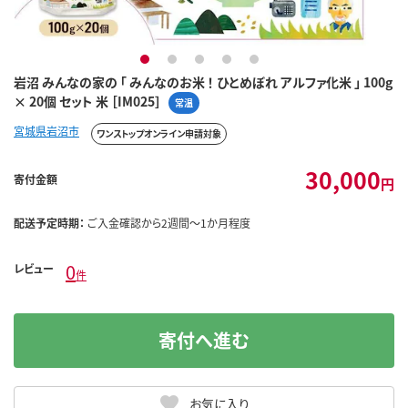
1
2
3
4
5
岩沼 みんなの家の 「 みんなのお米 ！ ひとめぼれ アルファ化米 」 100g
× 20個 セット 米 ［IM025］
常温
宮城県岩沼市
ワンストップオンライン申請対象
30,000
寄付金額
円
配送予定時期：
ご入金確認から2週間～1か月程度
0
レビュー
件
寄付へ進む
お気に入り