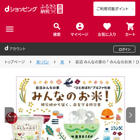
ご利用可能ポイント
検索
マイページ
お気に入り
カート
アカウント
ログイン
トップページ
米・パン
米
岩沼 みんなの家の 「 みんなのお米 ！ ひとめ