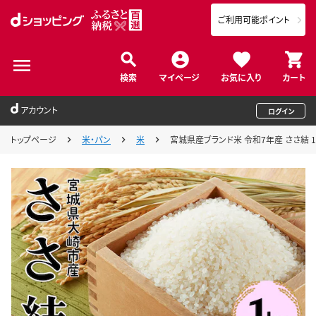
ご利用可能ポイント
検索
マイページ
お気に入り
カート
アカウント
ログイン
トップページ
米・パン
米
宮城県産ブランド米 令和7年産 ささ結 1k