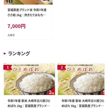
宮城県産ブランド米 令和7年産
ささ結 2kg｜炊きたてはもちろん
冷めても美味しい白米|ko004-s
7,000
円
m-2kg-r7
大崎市
ランキング
令和7年産 新米 大崎市古川産ひと
令和7年産 新米 大崎市古川産ひと
めぼれ 2kg｜宮城県産ブランド米|
めぼれ 5kg｜宮城県産ブランド米|