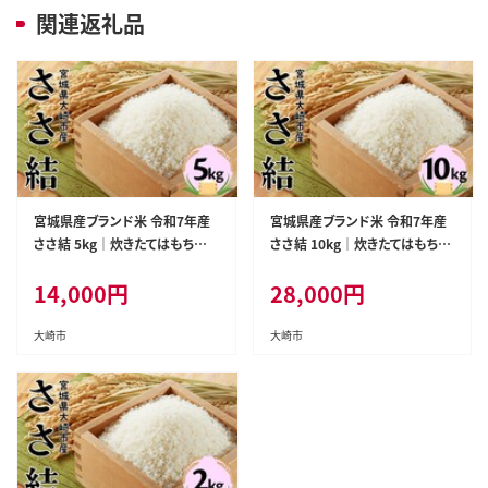
関連返礼品
宮城県産ブランド米 令和7年産
宮城県産ブランド米 令和7年産
ささ結 5kg｜炊きたてはもちろん
ささ結 10kg｜炊きたてはもちろ
冷めても美味しい白米|ko004-s
ん冷めても美味しい白米|ko004
14,000
円
28,000
円
m-5kg-r7
-sm-10kg-r7
大崎市
大崎市