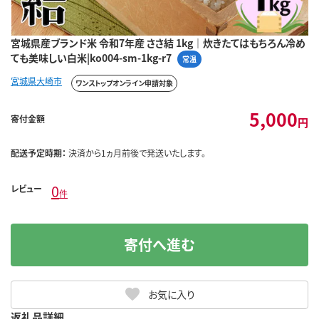
宮城県産ブランド米 令和7年産 ささ結 1kg｜炊きたてはもちろん冷め
ても美味しい白米|ko004-sm-1kg-r7
常温
宮城県大崎市
ワンストップオンライン申請対象
5,000
寄付金額
円
配送予定時期：
決済から1ヵ月前後で発送いたします。
0
レビュー
件
寄付へ進む
お気に入り
返礼品詳細