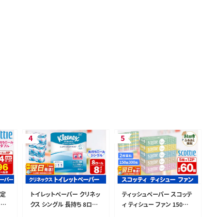
》定
トイレットペーパー クリネッ
ティッシュペーパー スコッテ
 ス
クス シングル 長持ち 8ロー
ィ ティシュー ファン 150組 5
.5
ル×8パック 日用品 最短翌
箱×12パック 最短翌日発送