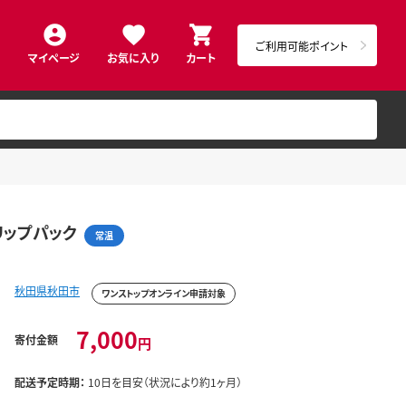
ご利用可能ポイント
マイページ
お気に入り
カート
リップパック
常温
秋田県秋田市
ワンストップオンライン申請対象
7,000
寄付金額
円
配送予定時期：
10日を目安（状況により約1ヶ月）