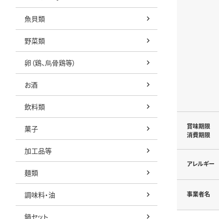
魚貝類
野菜類
卵（鶏、烏骨鶏等）
お酒
飲料類
賞味期限
菓子
消費期限
加工品等
アレルギー
麺類
調味料・油
事業者名
鍋セット