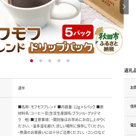
1
2
3
4
5
返礼
お
通年
住
■名称：モフモフブレンド ■内容量：12g×5パック ■原
材料名：コーヒー豆(生豆生産国名:ブラジル・グァテマ
ラ 他) ■注意事項： ・開封後はお早めにお召し上がりく
電
ださい。 ・温多湿を避け、涼しい場所に保存してください。
・熱湯のお取扱いには十分ご注意ください。 ・コンロなど