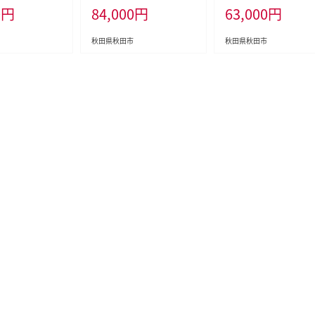
0
円
84,000
円
63,000
円
日用品 最短翌日
長持ち〈香り付〉4ロール(ダ
倍長持ち〈香り付〉8ロー
ッティ フラワーパ
ブル)×12パック 最短翌日
(ダブル)×8パック 新生
ットペーパー 日
発送 [スコッティ フラワーパ
[トイレットペーパー 定
秋田県秋田市
秋田県秋田市
シア]
ック トイレットペーパー 日
便]
本製紙クレシア 定期便 新生
活]