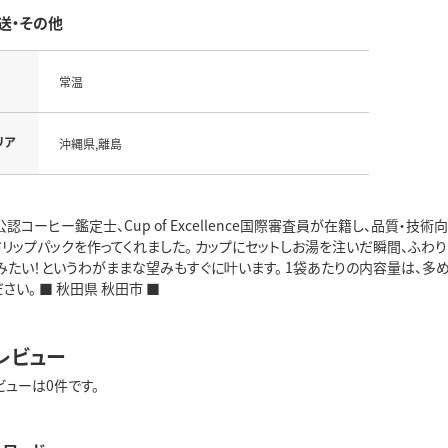
送・その他
常温
リア
沖縄県,離島
認コーヒー鑑定士、Cup of Excellence国際審査員が在籍し、品質・
リップパックを作ってくれました。 カップにセットしお湯を注いだ瞬間、ふわ
たい！というわがままな望みもすぐに叶います。 1袋あたりの内容量は、多めの
さい。 ■ 秋田県 秋田市 ■
レビュー
ビューは0件です。