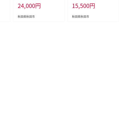
24,000
円
15,500
円
ル
日発送 [クリネックス 長持ち
[ティッシュ スコッティ(SCO
活
ロール トイレットペーパー
TTIE) スコッティティシュー]
期
日本製紙クレシア 新生活]
秋田県秋田市
秋田県秋田市