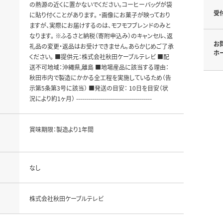
の熱源の近くに置かないでください。コーヒーバッグが袋
受
に貼り付くことがあります。 ・画像にお菓子が映っており
ますが、実際にお届けするのは、モフモフブレンドのみと
なります。 ※ふるさと納税（寄附申込み）のキャンセル、返
お
礼品の変更・返品はお受けできません。あらかじめご了承
ホ
ください。 ■提供元：株式会社秋田ケーブルテレビ ■配
送不可地域：沖縄県,離島 ■地場産品に該当する理由：
秋田市内で製造にかかる全工程を実施しているため（告
示第5条第3号に該当） ■発送の目安： 10日を目安（状
況により約1ヶ月） --------------------------------------
賞味期限：製造より1年間
なし
株式会社秋田ケーブルテレビ