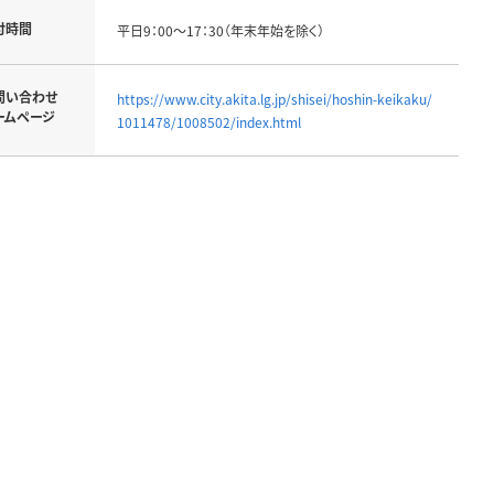
付時間
平日9：00～17：30（年末年始を除く）
問い合わせ
https://www.city.akita.lg.jp/shisei/hoshin-keikaku/
ームページ
1011478/1008502/index.html