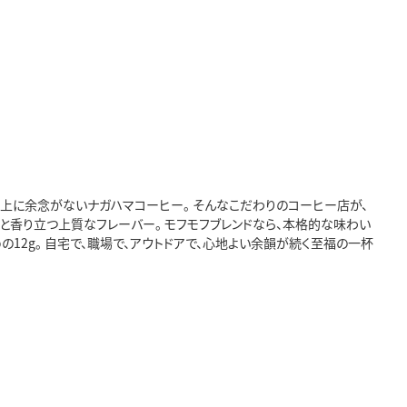
技術向上に余念がないナガハマコーヒー。 そんなこだわりのコーヒー店が、
りと香り立つ上質なフレーバー。 モフモフブレンドなら、本格的な味わい
12g。 自宅で、職場で、アウトドアで、心地よい余韻が続く至福の一杯