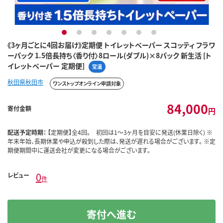
1
2
3
4
5
6
7
《3ヶ月ごとに4回お届け》定期便 トイレットペーパー スコッティ フラワ
ーパック 1.5倍長持ち〈香り付〉8ロール(ダブル)×8パック 新生活 [ト
イレットペーパー 定期便]
常温
秋田県秋田市
ワンストップオンライン申請対象
84,000
寄付金額
円
配送予定時期：
【定期便】全4回。 初回は1～3ヶ月を目安に発送(休業日除く) ※
年末年始、長期休業や申込が殺到した際は、発送が遅れる場合がございます。 ※定
期便期間中に運送会社が変更になる場合がございます。
0
レビュー
件
寄付へ進む