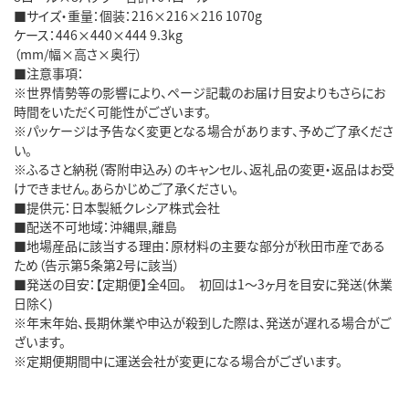
■サイズ・重量：個装：216×216×216 1070g
ケース：446×440×444 9.3kg
（mm/幅×高さ×奥行）
■注意事項：
※世界情勢等の影響により、ページ記載のお届け目安よりもさらにお
時間をいただく可能性がございます。
※パッケージは予告なく変更となる場合があります、予めご了承くださ
い。
※ふるさと納税（寄附申込み）のキャンセル、返礼品の変更・返品はお受
けできません。あらかじめご了承ください。
■提供元：日本製紙クレシア株式会社
■配送不可地域：沖縄県,離島
■地場産品に該当する理由：原材料の主要な部分が秋田市産である
ため（告示第5条第2号に該当）
■発送の目安：【定期便】全4回。 初回は1～3ヶ月を目安に発送(休業
日除く)
※年末年始、長期休業や申込が殺到した際は、発送が遅れる場合がご
ざいます。
※定期便期間中に運送会社が変更になる場合がございます。