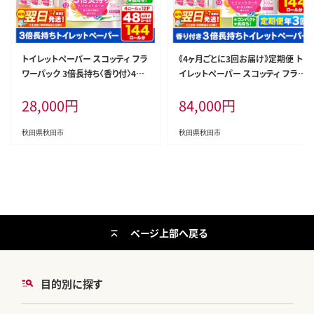
トイレットペーパー スコッティ フラ
《4ヶ月ごとに3回お届け》定期便 ト
ワーパック 3倍長持ち〈香り付〉4ロ
イレットペーパー スコッティ フラ
ール(ダブル)×12パック 日用品 最
ワーパック 3倍長持ち〈香り付〉4ロ
28,000
円
84,000
円
短翌日発送 [スコッティ フラワーパ
ール(ダブル)×12パック 最短翌日
ック トイレットペーパー 日本製紙
発送 [スコッティ フラワーパック ト
クレシア]
イレットペーパー 日本製紙クレシ
秋田県秋田市
秋田県秋田市
ア 定期便 新生活]
ページ上部へ戻る
目的別に探す