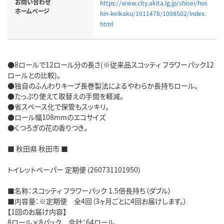
お問い合わせ
https://www.city.akita.lg.jp/shisei/hos
ホームページ
hin-keikaku/1011478/1008502/index.
html
●8ロールで12ロール分の長さ(※従来品スコッティ フラワーパック12
ロールとの比較)。
●独自のふんわりキープ長巻製法によるやわらか長持ちロール。
●たっぷり使えて取替えの手間を軽減。
●省スペース化で保管もスッキリ。
●ロール幅108mmのエコサイズ
●くつろぎの花の香りつき。
■ 秋田県 秋田市 ■
トイレットペーパー 定期便 (260731101950)
■名称：スコッティ フラワーパック 1.5倍長持ち（ダブル）
■内容量：※定期便 全4回（3ヶ月ごとに4回お届けします。）
【1回のお届け内容】
8ロール×8パック 合計：64ロール