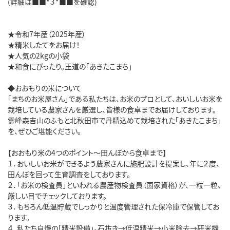
(詳細は■■*３*■■を確認)
★令和7年産（2025年産）
★精米したてをお届け！
★人気の2kgの小袋
★和食にぴったり。王道の「あきたこまち」
◆おおもりの米について
「まちのお米屋さん」である私たちは、お米のプロとして、おいしいお米を
栽培している農家さんを厳選し、皆様の食卓までお届けしております。
霊峰森吉山のふもと北秋田市で丹精込めて栽培された「あきたこまち」
を、ぜひご堪能ください。
【おおもり米の4つのポイント～田んぼから食卓まで】
１．おいしいお米ができるよう農家さんに施肥設計を提案し、年に２度、
田んぼを回って生育調査をしております。
２．「お米の検査員」といわれる農産物検査員（国家資格）が、一粒一粒、
厳しい目でチェックしております。
３．もちろん低温貯蔵でしっかりと温度管理された保冷庫で保管してお
ります。
４．私たち自慢の「精米設備」。石抜き→低温精米→小米除去→研米機