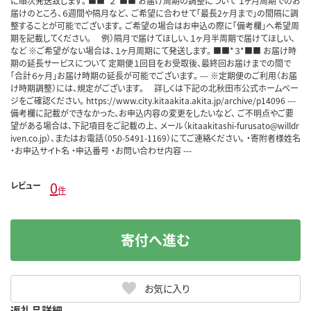
に順次発送致します。 ■■*２*■■ お届け周期の調整について １ヶ月周期でのお
届けのところ、６週間や隔月など、 ご希望に合わせて「最長2ヶ月まで」の間隔に調
整することが可能でございます。 ご希望の場合はお申込の際に「備考欄」へ希望周
期を記載してください。 例）隔月で届けてほしい、１ヶ月半周期で届けてほしい、
など ※ご希望がない場合は、１ヶ月周期にて発送します。 ■■*３*■■ お届け時
期の延長サービスについて 定期便１回目をお受取後、最終回お届けまでの間で
「合計６ヶ月」お届け時期の延長が可能でございます。 --- ※定期便のご利用（お届
け時期調整）には、規定がございます。 詳しくは下記の北秋田市公式ホームペー
ジをご確認ください。 https://www.city.kitaakita.akita.jp/archive/p14096 ---
備考欄に記載ができなかった、お申込内容の変更をしたいなど、 ご不明点やご要
望がある場合は、下記項目をご記載の上、 メール（kitaakitashi-furusato@willdr
iven.co.jp）、またはお電話（050-5491-1169）にてご連絡ください。 ・寄附者様姓名
・お申込サイト名 ・申込番号 ・お問い合わせ内容 ---
0
レビュー
件
寄付へ進む
お気に入り
返礼品詳細