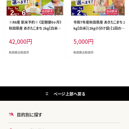
※R8産 新米予約※ 《定期便6ヶ月》
令和7年産秋田県産 あきたこまち 2
秋田県産 あきたこまち 2kg【白米】
kg【白米】(2kg小分け袋)【1回のみ
(2kg小分け袋)2026年産 令和8年
お届け】2025年産 お届け時期選べ
42,000
円
5,000
円
産 お届け周期調整可能 隔月に調
る お米 おおもり [おおもり 秋田 お
整OK お米 みそらファーム [みそら
米 あきたこまち 米どころ 東北 北秋
ファーム 秋田 お米 あきたこまち 米
田市]
秋田県北秋田市
秋田県北秋田市
どころ 東北 北秋田市 秋田県産 冷
めてもおいしい おにぎり おむすび
お弁当 白米]
ページ上部へ戻る
目的別に探す