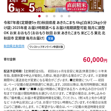
1
2
3
4
5
令和7年産《定期便5ヶ月》秋田県産 あきたこまち 6kg【白米】(2kg小分
け袋) 2025年産 お届け時期選べる お届け周期調整可能 隔月に調整
OK お米 おおもり [おおもり 秋田 お米 あきたこまち 米どころ 東北 北
秋田市 定期便 毎月お届け]
常温
秋田県北秋田市
ワンストップオンライン申請対象
60,000
寄付金額
円
配送予定時期：
【定期便】全5回。 初回は1ヶ月を目安に発送(休業日除く) ※年末
年始、長期休業や申込が殺到した際は、発送が遅れる場合がございます。 ※定期便
期間中に運送会社が変更になる場合がございます。 ■定期便について ---- 初回
は、ページ記載の配送時期通りに発送します。 2回目以降は､毎月同時期頃に発送
いたします｡ ■■*１*■■ お届け時期のご希望がある方へ お申込み日から9月下
旬まででお届け開始時期をお選びいただけます。 ご希望の場合は、お申し込みの
際に「備考欄」にお届け希望開始時期を記載してください。 （例）4月上旬から希望
など ※お申込状況によっては、お受けできない時期もございます。その場合は当窓
口よりご連絡いたします。 ※ご希望がない場合は、ページ記載の発送時期を目安