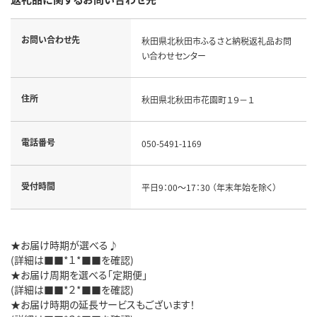
お問い合わせ先
秋田県北秋田市ふるさと納税返礼品お問
い合わせセンター
住所
秋田県北秋田市花園町１９－１
電話番号
050-5491-1169
受付時間
平日9：00～17：30 （年末年始を除く）
★お届け時期が選べる♪
(詳細は■■*１*■■を確認)
★お届け周期を選べる「定期便」
(詳細は■■*２*■■を確認)
★お届け時期の延長サービスもございます！