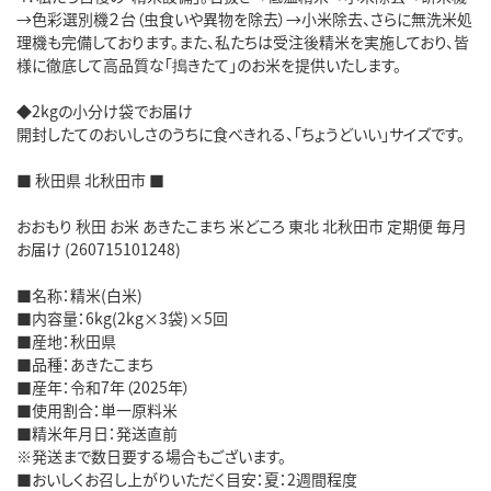
→色彩選別機２台（虫食いや異物を除去）→小米除去、さらに無洗米処
理機も完備しております。また、私たちは受注後精米を実施しており、皆
様に徹底して高品質な「搗きたて」のお米を提供いたします。
◆2kgの小分け袋でお届け
開封したてのおいしさのうちに食べきれる、「ちょうどいい」サイズです。
■ 秋田県 北秋田市 ■
おおもり 秋田 お米 あきたこまち 米どころ 東北 北秋田市 定期便 毎月
お届け (260715101248)
■名称：精米(白米)
■内容量：6kg(2kg×3袋)×5回
■産地：秋田県
■品種：あきたこまち
■産年：令和7年（2025年）
■使用割合：単一原料米
■精米年月日：発送直前
※発送まで数日要する場合もございます。
■おいしくお召し上がりいただく目安：夏：2週間程度