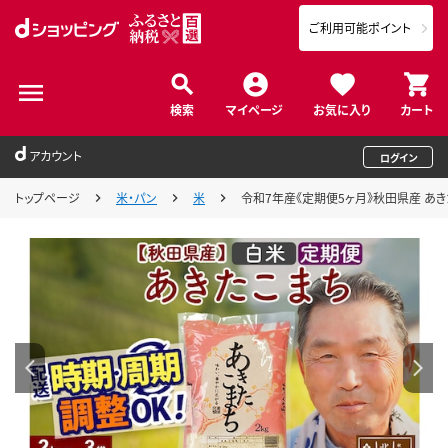
ご利用可能ポイント
検索
マイページ
お気に入り
カート
アカウント
ログイン
トップページ
米・パン
米
令和7年産《定期便5ヶ月》秋田県産 あきた